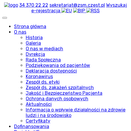
34 370 22 22
sekretariat@zsm.czest.pl
Wyszukaj
e-rejestracja
Strona główna
O nas
Historia
Galeria
O nas w mediach
Dyrekcja
Rada Społeczna
Podziękowania od pacjentów
Deklaracja dostępności
Koronawirus
Zespół ds. etyki
Zespół ds. zakażeń szpitalnych
Jakość i Bezpieczeństwo Pacjenta
Ochrona danych osobowych
Aktualności
Informacja o wpływie działalności na zdrowie
ludzi i na środowisko
Certyfikaty
Dofinansowania