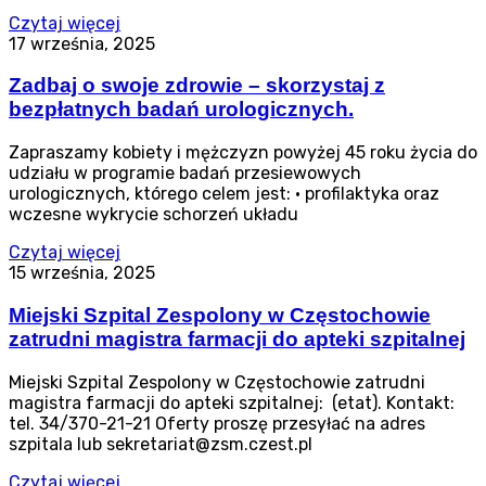
Czytaj więcej
17 września, 2025
Zadbaj o swoje zdrowie – skorzystaj z
bezpłatnych badań urologicznych.
Zapraszamy kobiety i mężczyzn powyżej 45 roku życia do
udziału w programie badań przesiewowych
urologicznych, którego celem jest: • profilaktyka oraz
wczesne wykrycie schorzeń układu
Czytaj więcej
15 września, 2025
Miejski Szpital Zespolony w Częstochowie
zatrudni magistra farmacji do apteki szpitalnej
Miejski Szpital Zespolony w Częstochowie zatrudni
magistra farmacji do apteki szpitalnej: (etat). Kontakt:
tel. 34/370-21-21 Oferty proszę przesyłać na adres
szpitala lub sekretariat@zsm.czest.pl
Czytaj więcej