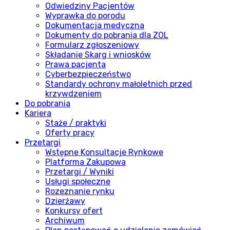
Odwiedziny Pacjentów
Wyprawka do porodu
Dokumentacja medyczna
Dokumenty do pobrania dla ZOL
Formularz zgłoszeniowy
Składanie Skarg i wniosków
Prawa pacjenta
Cyberbezpieczeństwo
Standardy ochrony małoletnich przed
krzywdzeniem
Do pobrania
Kariera
Staże / praktyki
Oferty pracy
Przetargi
Wstępne Konsultacje Rynkowe
Platforma Zakupowa
Przetargi / Wyniki
Usługi społeczne
Rozeznanie rynku
Dzierżawy
Konkursy ofert
Archiwum