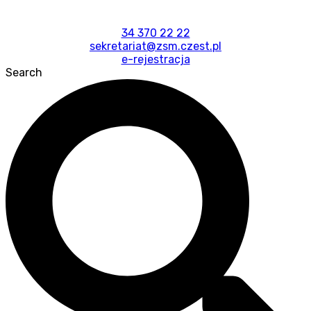
34 370 22 22
sekretariat@zsm.czest.pl
e-rejestracja
Search