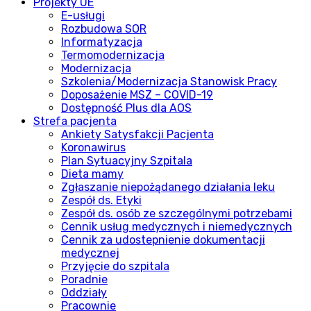
Projekty UE
E-usługi
Rozbudowa SOR
Informatyzacja
Termomodernizacja
Modernizacja
Szkolenia/Modernizacja Stanowisk Pracy
Doposażenie MSZ – COVID-19
Dostępność Plus dla AOS
Strefa pacjenta
Ankiety Satysfakcji Pacjenta
Koronawirus
Plan Sytuacyjny Szpitala
Dieta mamy
Zgłaszanie niepożądanego działania leku
Zespół ds. Etyki
Zespół ds. osób ze szczególnymi potrzebami
Cennik usług medycznych i niemedycznych
Cennik za udostepnienie dokumentacji
medycznej
Przyjęcie do szpitala
Poradnie
Oddziały
Pracownie