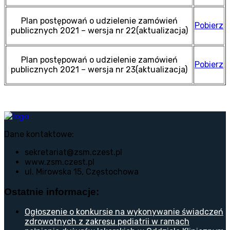
Plan postępowań o udzielenie zamówień
Pobierz
publicznych 2021 – wersja nr 22(aktualizacja)
Plan postępowań o udzielenie zamówień
Pobierz
publicznych 2021 – wersja nr 23(aktualizacja)
Dane kontaktowe:
sekretariat@zsm.czest.pl
www.zsm.czest.pl
ul. Mirowska 15, Częstochowa
Ostatnie informacje:
Ogłoszenie o konkursie na wykonywanie świadczeń
zdrowotnych z zakresu pediatrii w ramach