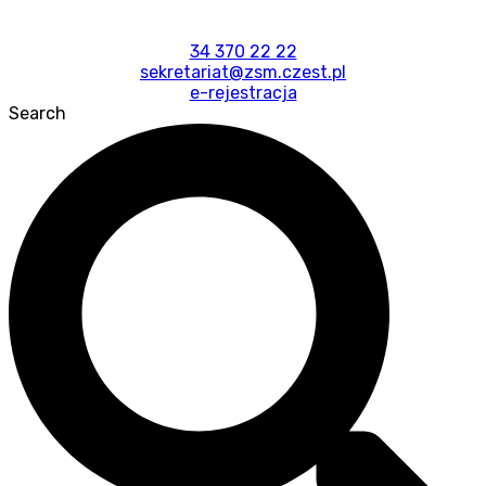
34 370 22 22
sekretariat@zsm.czest.pl
e-rejestracja
Search