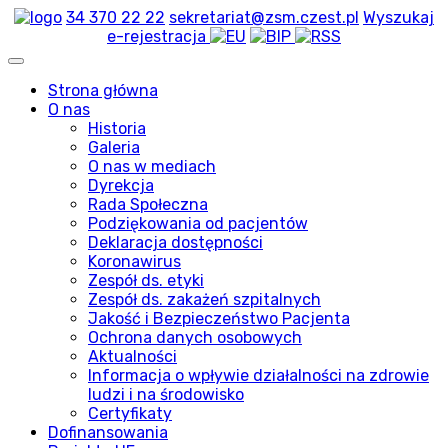
34 370 22 22
sekretariat@zsm.czest.pl
Wyszukaj
e-rejestracja
Strona główna
O nas
Historia
Galeria
O nas w mediach
Dyrekcja
Rada Społeczna
Podziękowania od pacjentów
Deklaracja dostępności
Koronawirus
Zespół ds. etyki
Zespół ds. zakażeń szpitalnych
Jakość i Bezpieczeństwo Pacjenta
Ochrona danych osobowych
Aktualności
Informacja o wpływie działalności na zdrowie
ludzi i na środowisko
Certyfikaty
Dofinansowania