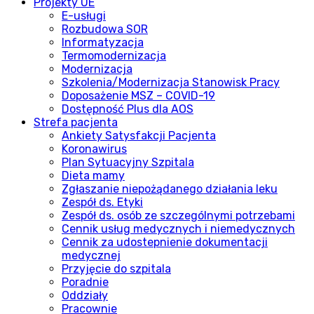
Projekty UE
E-usługi
Rozbudowa SOR
Informatyzacja
Termomodernizacja
Modernizacja
Szkolenia/Modernizacja Stanowisk Pracy
Doposażenie MSZ – COVID-19
Dostępność Plus dla AOS
Strefa pacjenta
Ankiety Satysfakcji Pacjenta
Koronawirus
Plan Sytuacyjny Szpitala
Dieta mamy
Zgłaszanie niepożądanego działania leku
Zespół ds. Etyki
Zespół ds. osób ze szczególnymi potrzebami
Cennik usług medycznych i niemedycznych
Cennik za udostepnienie dokumentacji
medycznej
Przyjęcie do szpitala
Poradnie
Oddziały
Pracownie