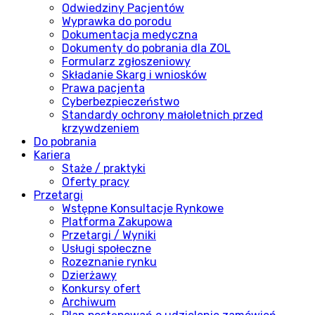
Odwiedziny Pacjentów
Wyprawka do porodu
Dokumentacja medyczna
Dokumenty do pobrania dla ZOL
Formularz zgłoszeniowy
Składanie Skarg i wniosków
Prawa pacjenta
Cyberbezpieczeństwo
Standardy ochrony małoletnich przed
krzywdzeniem
Do pobrania
Kariera
Staże / praktyki
Oferty pracy
Przetargi
Wstępne Konsultacje Rynkowe
Platforma Zakupowa
Przetargi / Wyniki
Usługi społeczne
Rozeznanie rynku
Dzierżawy
Konkursy ofert
Archiwum