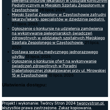
pełnienia dyżurów lekarskich w Oddziale Klinicznym
Pediatrycznym w Miejskim Szpitalu Zespolonym w
Częstochowie
28 lipca, 2026
Miejski Szpital Zespolony w Częstochowie zatrudni
lekarzy/lekarki, specjalistów w dziedzinie pediatrii.
27 lipca, 2026
Ogłoszenie o konkursie na udzielenia zamówienia
na wykonywanie pielęgniarskich świadczeń
zdrowotnych w oddziałach szpitalnych Miejskiego
Szpitala Zespolonego w Częstochowie.
21 lipca,
2026
Dostawa sprzętu medycznego jednorazowego
użytku
13 lipca, 2026
Ogłoszenie o konkursie ofert na wykonywanie
świadczeń zdrowotnych w Poradni
Diabetologicznej zlokalizowanej przy ul. Mirowskiej
15 w Częstochowie
10 lipca, 2026
Ułatwienia dostępu:
Projekt i wykonanie: Twórcy Stron 2024
tworcystron.pl.
Wszystkie prawa zastrzeżone. Zakaz kopiowania.