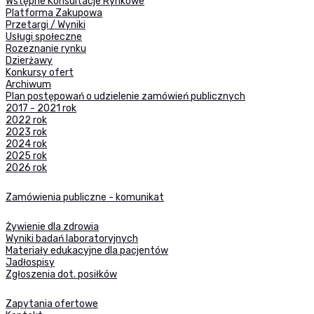
Wstępne Konsultacje Rynkowe
Platforma Zakupowa
Przetargi / Wyniki
Usługi społeczne
Rozeznanie rynku
Dzierżawy
Konkursy ofert
Archiwum
Plan postępowań o udzielenie zamówień publicznych
2017 - 2021 rok
2022 rok
2023 rok
2024 rok
2025 rok
2026 rok
Zamówienia publiczne - komunikat
Żywienie dla zdrowia
Wyniki badań laboratoryjnych
Materiały edukacyjne dla pacjentów
Jadłospisy
Zgłoszenia dot. posiłków
Zapytania ofertowe