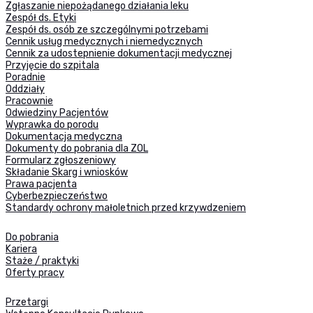
Zgłaszanie niepożądanego działania leku
Zespół ds. Etyki
Zespół ds. osób ze szczególnymi potrzebami
Cennik usług medycznych i niemedycznych
Cennik za udostepnienie dokumentacji medycznej
Przyjęcie do szpitala
Poradnie
Oddziały
Pracownie
Odwiedziny Pacjentów
Wyprawka do porodu
Dokumentacja medyczna
Dokumenty do pobrania dla ZOL
Formularz zgłoszeniowy
Składanie Skarg i wniosków
Prawa pacjenta
Cyberbezpieczeństwo
Standardy ochrony małoletnich przed krzywdzeniem
Do pobrania
Kariera
Staże / praktyki
Oferty pracy
Przetargi