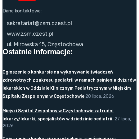
Dane kontaktowe:
sekretariat@zsm.czest.pl
www.zsm.czest.pl
ul. Mirowska 15, Częstochowa
Ostatnie informacje:
Ogłoszenie o konkursie na wykonywanie świadczeń
zdrowotnych z zakresu pediatrii w ramach pełnienia dyżurów
lekarskich w Oddziale Klinicznym Pediatrycznym w Miejskim
Szpitalu Zespolonym w Częstochowie
28 lipca, 2026
Miejski Szpital Zespolony w Częstochowie zatrudni
lekarzy/lekarki, specjalistów w dziedzinie pediatrii.
27 lipca,
2026
Ogłoszenie o konkursie na udzielenia zamówienia na