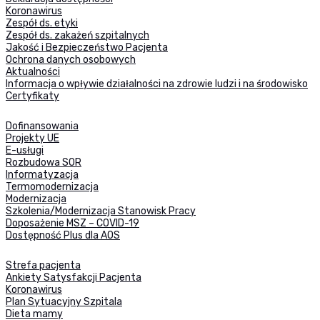
Koronawirus
Zespół ds. etyki
Zespół ds. zakażeń szpitalnych
Jakość i Bezpieczeństwo Pacjenta
Ochrona danych osobowych
Aktualności
Informacja o wpływie działalności na zdrowie ludzi i na środowisko
Certyfikaty
Dofinansowania
Projekty UE
E-usługi
Rozbudowa SOR
Informatyzacja
Termomodernizacja
Modernizacja
Szkolenia/Modernizacja Stanowisk Pracy
Doposażenie MSZ – COVID-19
Dostępność Plus dla AOS
Strefa pacjenta
Ankiety Satysfakcji Pacjenta
Koronawirus
Plan Sytuacyjny Szpitala
Dieta mamy