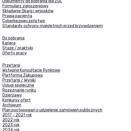
Dokumenty do pobrania dla ZOL
Formularz zgłoszeniowy
Składanie Skarg i wniosków
Prawa pacjenta
Cyberbezpieczeństwo
Standardy ochrony małoletnich przed krzywdzeniem
Do pobrania
Kariera
Staże / praktyki
Oferty pracy
Przetargi
Wstępne Konsultacje Rynkowe
Platforma Zakupowa
Przetargi / Wyniki
Usługi społeczne
Rozeznanie rynku
Dzierżawy
Konkursy ofert
Archiwum
Plan postępowań o udzielenie zamówień publicznych
2017 - 2021 rok
2022 rok
2023 rok
2024 rok