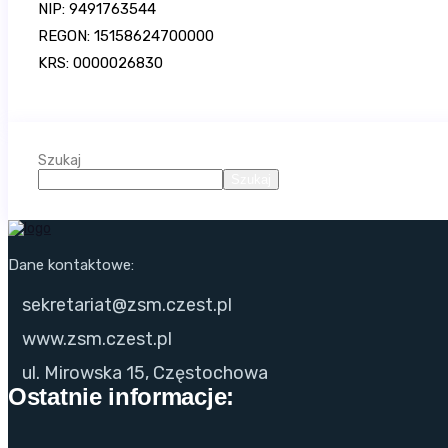
NIP: 9491763544
REGON: 15158624700000
KRS: 0000026830
Szukaj
Szukaj
Dane kontaktowe:
sekretariat@zsm.czest.pl
www.zsm.czest.pl
ul. Mirowska 15, Częstochowa
Ostatnie informacje: