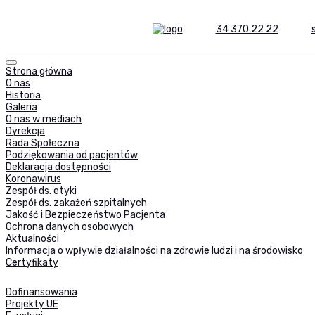
34 370 22 22
Strona główna
O nas
Historia
Galeria
O nas w mediach
Dyrekcja
Rada Społeczna
Podziękowania od pacjentów
Deklaracja dostępności
Koronawirus
Zespół ds. etyki
Zespół ds. zakażeń szpitalnych
Jakość i Bezpieczeństwo Pacjenta
Ochrona danych osobowych
Aktualności
Informacja o wpływie działalności na zdrowie ludzi i na środowisko
Certyfikaty
Dofinansowania
Projekty UE