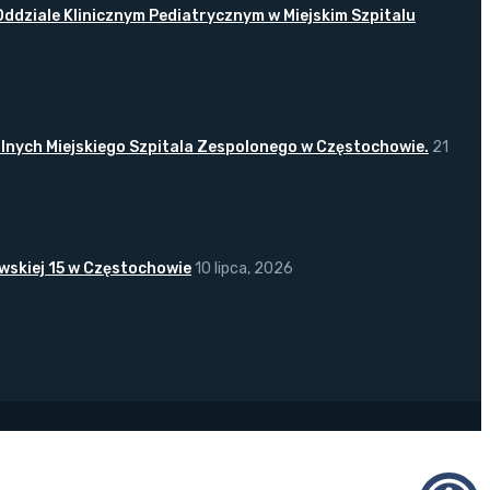
ddziale Klinicznym Pediatrycznym w Miejskim Szpitalu
lnych Miejskiego Szpitala Zespolonego w Częstochowie.
21
wskiej 15 w Częstochowie
10 lipca, 2026