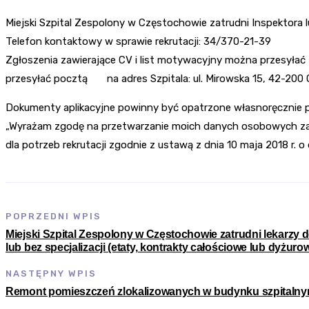
Miejski Szpital Zespolony w Częstochowie zatrudni Inspektora l
Telefon kontaktowy w sprawie rekrutacji: 34/370-21-39
Zgłoszenia zawierające CV i list motywacyjny można przesyłać 
przesyłać pocztą na adres Szpitala: ul. Mirowska 15, 42-200
Dokumenty aplikacyjne powinny być opatrzone własnoręcznie p
„Wyrażam zgodę na przetwarzanie moich danych osobowych zaw
dla potrzeb rekrutacji zgodnie z ustawą z dnia 10 maja 20
POPRZEDNI WPIS
Miejski Szpital Zespolony w Częstochowie zatrudni lekarzy do
lub bez specjalizacji (etaty, kontrakty całościowe lub dyżuro
NASTĘPNY WPIS
Remont pomieszczeń zlokalizowanych w budynku szpitalnym 