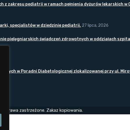
z zakresu pediatrii w ramach pełnienia dyżurów lekarskich w O
ki, specjalistów w dziedzinie pediatrii.
27 lipca, 2026
nie pielęgniarskich świadczeń zdrowotnych w oddziałach szpita
 2026
tnych w Poradni Diabetologicznej zlokalizowanej przy ul. Miro
ie prawa zastrzeżone. Zakaz kopiowania.