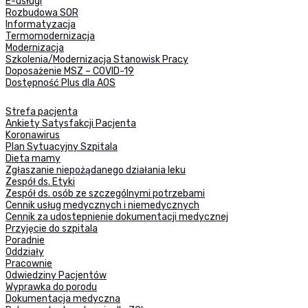
E-usługi
Rozbudowa SOR
Informatyzacja
Termomodernizacja
Modernizacja
Szkolenia/Modernizacja Stanowisk Pracy
Doposażenie MSZ – COVID-19
Dostępność Plus dla AOS
Strefa pacjenta
Ankiety Satysfakcji Pacjenta
Koronawirus
Plan Sytuacyjny Szpitala
Dieta mamy
Zgłaszanie niepożądanego działania leku
Zespół ds. Etyki
Zespół ds. osób ze szczególnymi potrzebami
Cennik usług medycznych i niemedycznych
Cennik za udostepnienie dokumentacji medycznej
Przyjęcie do szpitala
Poradnie
Oddziały
Pracownie
Odwiedziny Pacjentów
Wyprawka do porodu
Dokumentacja medyczna