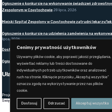
Ogłoszenie o konkursie na wykonywanie świadczeń zdrowotnych 
Zespolonym w Częstochowie
28 lipca, 2026
Miejski Szpital Zespolony w Częstochowie zatrudni lekarzy/lekar
Ogłoszenie o konkursie na udzielenia zamówienia na wykonywa
lipca, 2026
Cenimy prywatność użytkowników
Dostawa sprzętu medycznego jednorazowego użytku
13 lipca,
Używamy plików cookie, aby poprawić jakość przeglądania,
Ogłoszenie o konkursie ofert na wykonywanie świadczeń zdrowo
wyświetlać reklamy lub treści dostosowane do
indywidualnych potrzeb użytkowników oraz analizować
Ułatwienia dostępu:
ruch na stronie. Kliknięcie przycisku „Akceptuj wszystkie”
oznacza zgodę na wykorzystywanie przez nas plików
cookie.
Projekt i wykonanie: Twórcy Stron 2024
tworcystron.pl.
Wszystk
Święta
Dostosuj
Odrzucać
Akceptuj wszystko