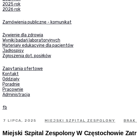
2025 rok
2026 rok
Zamówienia publiczne - komunikat
Żywienie dla zdrowia
Wyniki badań laboratoryjnych
Materiały edukacyjne dla pacjentów
Jadłospisy
Zgłoszenia dot. posiłków
Zapytania ofertowe
Kontakt
Oddziały
Poradnie
Pracownie
Administracja
fb
7 LIPCA, 2025
MIEJSKI SZPITAL ZESPOLONY
BRAK
Miejski Szpital Zespolony W Częstochowie Zatr