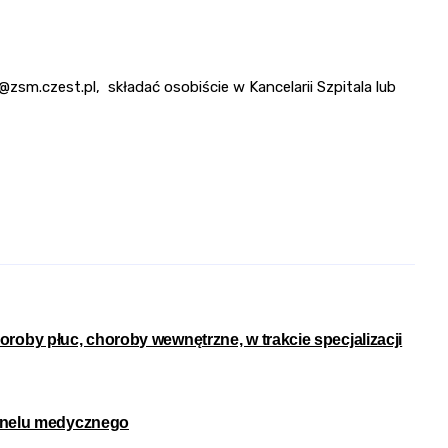
sm.czest.pl, składać osobiście w Kancelarii Szpitala lub
oroby płuc, choroby wewnętrzne, w trakcie specjalizacji
sonelu medycznego