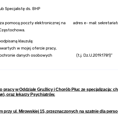
ub Specjalistę ds. BHP
za pomocą poczty elektronicznej na adres e- mail: sekretariat@z
 Częstochowa.
odpisaną klauzulą:
artych w mojej ofercie pracy,
18 r. o ochronie danych osobowych (t.j. Dz.U.2019.1781)”
 pracy w Oddziale Gruźlicy i Chorób Płuc ze specjalizacją: ch
we), oraz lekarzy Psychiatrów.
przy ul. Mirowskiej 15, przeznaczonych na szatnie dla per