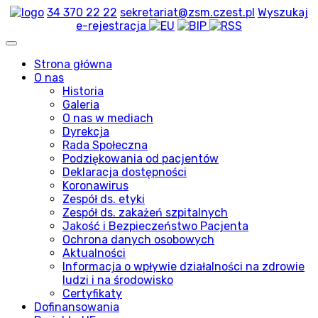
34 370 22 22
sekretariat@zsm.czest.pl
Wyszukaj
e-rejestracja
Strona główna
O nas
Historia
Galeria
O nas w mediach
Dyrekcja
Rada Społeczna
Podziękowania od pacjentów
Deklaracja dostępności
Koronawirus
Zespół ds. etyki
Zespół ds. zakażeń szpitalnych
Jakość i Bezpieczeństwo Pacjenta
Ochrona danych osobowych
Aktualności
Informacja o wpływie działalności na zdrowie
ludzi i na środowisko
Certyfikaty
Dofinansowania