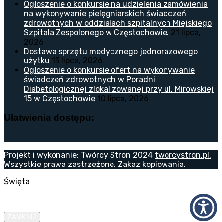
Ogłoszenie o konkursie na udzielenia zamówienia
na wykonywanie pielęgniarskich świadczeń
zdrowotnych w oddziałach szpitalnych Miejskiego
Szpitala Zespolonego w Częstochowie.
21 lipca,
2026
Dostawa sprzętu medycznego jednorazowego
użytku
13 lipca, 2026
Ogłoszenie o konkursie ofert na wykonywanie
świadczeń zdrowotnych w Poradni
Diabetologicznej zlokalizowanej przy ul. Mirowskiej
15 w Częstochowie
10 lipca, 2026
Ułatwienia dostępu:
Projekt i wykonanie: Twórcy Stron 2024
tworcystron.pl.
Wszystkie prawa zastrzeżone. Zakaz kopiowania.
Święta
ZAMKNIJ