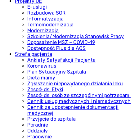
Projekty UE
E-usługi
Rozbudowa SOR
Informatyzacja
Termomodernizacja
Modernizacja
Szkolenia/Modernizacja Stanowisk Pracy
Doposażenie MSZ – COVID-19
Dostępność Plus dla AOS
Strefa pacjenta
Ankiety Satysfakcji Pacjenta
Koronawirus
Plan Sytuacyjny Szpitala
Dieta mamy
Zgłaszanie niepożądanego działania leku
Zespół ds. Etyki
Zespół ds. osób ze szczególnymi potrzebami
Cennik usług medycznych i niemedycznych
Cennik za udostepnienie dokumentacji
medycznej
Przyjęcie do szpitala
Poradnie
Oddziały
Pracownie