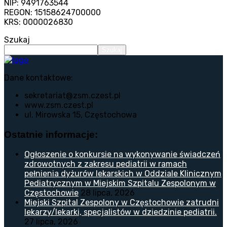
NIP: 9491763544
REGON: 15158624700000
KRS: 0000026830
Szukaj
Szukaj
Dane kontaktowe:
sekretariat@zsm.czest.pl
www.zsm.czest.pl
ul. Mirowska 15, Częstochowa
Ostatnie informacje:
Ogłoszenie o konkursie na wykonywanie świadczeń
zdrowotnych z zakresu pediatrii w ramach
pełnienia dyżurów lekarskich w Oddziale Klinicznym
Pediatrycznym w Miejskim Szpitalu Zespolonym w
Częstochowie
28 lipca, 2026
Miejski Szpital Zespolony w Częstochowie zatrudni
lekarzy/lekarki, specjalistów w dziedzinie pediatrii.
27 lipca, 2026