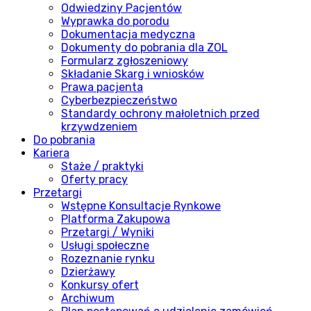
Odwiedziny Pacjentów
Wyprawka do porodu
Dokumentacja medyczna
Dokumenty do pobrania dla ZOL
Formularz zgłoszeniowy
Składanie Skarg i wniosków
Prawa pacjenta
Cyberbezpieczeństwo
Standardy ochrony małoletnich przed
krzywdzeniem
Do pobrania
Kariera
Staże / praktyki
Oferty pracy
Przetargi
Wstępne Konsultacje Rynkowe
Platforma Zakupowa
Przetargi / Wyniki
Usługi społeczne
Rozeznanie rynku
Dzierżawy
Konkursy ofert
Archiwum