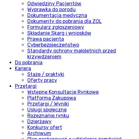
Odwiedziny Pacjentów
Wyprawka do porodu
Dokumentacja medyczna
Dokumenty do pobrania dla ZOL
Formularz zgłoszeniowy
Składanie Skarg i wniosków
Prawa pacjenta
Cyberbezpieczeństwo
Standardy ochrony małoletnich przed
krzywdzeniem
Do pobrania
Kariera
Staże / praktyki
Oferty pracy
Przetargi
Wstępne Konsultacje Rynkowe
Platforma Zakupowa
Przetargi / Wyniki
Usługi społeczne
Rozeznanie rynku
Dzierżawy
Konkursy ofert
Archiwum