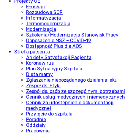
Projekty UE
E-usługi
Rozbudowa SOR
Informatyzacja
Termomodernizacja
Modernizacja
Szkolenia/Modernizacja Stanowisk Pracy
Doposażenie MSZ – COVID-19
Dostępność Plus dla AOS
Strefa pacjenta
Ankiety Satysfakcji Pacjenta
Koronawirus
Plan Sytuacyjny Szpitala
Dieta mamy
Zgłaszanie niepożądanego działania leku
Zespół ds. Etyki
Zespół ds. osób ze szczególnymi potrzebami
Cennik usług medycznych i niemedycznych
Cennik za udostepnienie dokumentacji
medycznej
Przyjęcie do szpitala
Poradnie
Oddziały
Pracownie