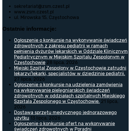
sekretariat@zsm.czest.pl
www.zsm.czest.pl
ul. Mirowska 15, Częstochowa
Ostatnie informacje:
Ogłoszenie o konkursie na wykonywanie świadczeń
zdrowotnych z zakresu pediatrii w ramach
pełnienia dyżurów lekarskich w Oddziale Klinicznym
Pediatrycznym w Miejskim Szpitalu Zespolonym w
Częstochowie
28 lipca, 2026
Miejski Szpital Zespolony w Częstochowie zatrudni
lekarzy/lekarki, specjalistów w dziedzinie pediatrii.
27 lipca, 2026
Ogłoszenie o konkursie na udzielenia zamówienia
na wykonywanie pielęgniarskich świadczeń
zdrowotnych w oddziałach szpitalnych Miejskiego
Szpitala Zespolonego w Częstochowie.
21 lipca,
2026
Dostawa sprzętu medycznego jednorazowego
użytku
13 lipca, 2026
Ogłoszenie o konkursie ofert na wykonywanie
świadczeń zdrowotnych w Poradni