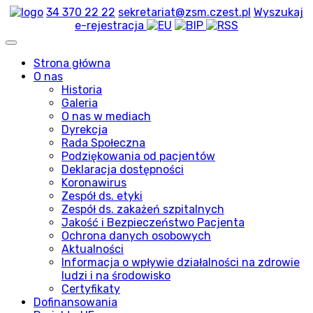
34 370 22 22
sekretariat@zsm.czest.pl
Wyszukaj
e-rejestracja
Strona główna
O nas
Historia
Galeria
O nas w mediach
Dyrekcja
Rada Społeczna
Podziękowania od pacjentów
Deklaracja dostępności
Koronawirus
Zespół ds. etyki
Zespół ds. zakażeń szpitalnych
Jakość i Bezpieczeństwo Pacjenta
Ochrona danych osobowych
Aktualności
Informacja o wpływie działalności na zdrowie
ludzi i na środowisko
Certyfikaty
Dofinansowania