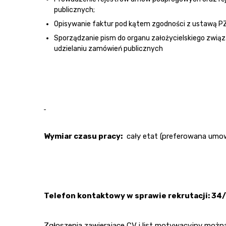
publicznych;
Opisywanie faktur pod kątem zgodności z ustawą P
Sporządzanie pism do organu założycielskiego zwią
udzielaniu zamówień publicznych
Wymiar czasu pracy:
cały etat (preferowana umowa
Telefon kontaktowy w sprawie rekrutacji: 34
Zgłoszenia zawierające CV i list motywacyjny możn