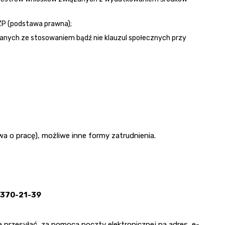
ZP (podstawa prawna);
zanych ze stosowaniem bądź nie klauzul społecznych przy
 o pracę), możliwe inne formy zatrudnienia.
/370-21-39
a przesyłać za pomocą poczty elektronicznej na adres e-