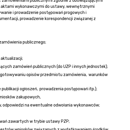
 zamówieniami publicznymi zgodnie z obowiązującymi
h, aktami wykonawczymi do ustawy, wewnętrznymi
ywanie i prowadzenie postępowań progowych i
mentacji, prowadzenie korespondencji związanej z
zamówienia publicznego;
ktualizacji;
cych zamówień publicznych (do UZP i innych jednostek);
ygotowywaniu opisów przedmiotu zamówienia, warunków
publikacji ogłoszeń, prowadzenia postępowań itp.);
 wniosków zakupowych,
w, odpowiedzi na ewentualne odwołania wykonawców;
wań zawartych w trybie ustawy PZP;
ejestrów wniosków związanych z wydatkowaniem środków