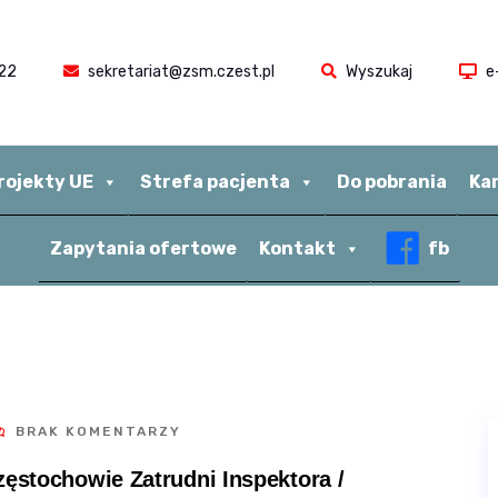
22
sekretariat@zsm.czest.pl
Wyszukaj
e
rojekty UE
Strefa pacjenta
Do pobrania
Ka
Zapytania ofertowe
Kontakt
fb
BRAK KOMENTARZY
ęstochowie Zatrudni Inspektora /