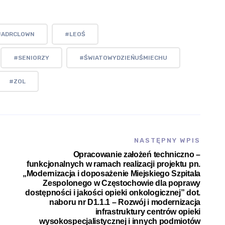
JADRCLOWN
#LEOŚ
#SENIORZY
#ŚWIATOWYDZIEŃUŚMIECHU
#ZOL
NASTĘPNY WPIS
Opracowanie założeń techniczno –
funkcjonalnych w ramach realizacji projektu pn.
„Modernizacja i doposażenie Miejskiego Szpitala
Zespolonego w Częstochowie dla poprawy
dostępności i jakości opieki onkologicznej” dot.
naboru nr D1.1.1 – Rozwój i modernizacja
infrastruktury centrów opieki
wysokospecjalistycznej i innych podmiotów