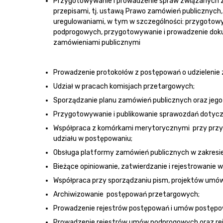
Przygotowywanie i prowadzenie spraw związanych z
przepisami, tj. ustawą Prawo zamówień publicznyc
uregulowaniami, w tym w szczególności: przygotow
podprogowych, przygotowywanie i prowadzenie doku
zamówieniami publicznymi
Prowadzenie protokołów z postępowań o udzielenie 
Udział w pracach komisjach przetargowych;
Sporządzanie planu zamówień publicznych oraz jego a
Przygotowywanie i publikowanie sprawozdań dotyczą
Współpraca z komórkami merytorycznymi przy prz
udziału w postępowaniu;
Obsługa platformy zamówień publicznych w zakresie 
Bieżące opiniowanie, zatwierdzanie i rejestrowanie
Współpraca przy sporządzaniu pism, projektów umó
Archiwizowanie postępowań przetargowych;
Prowadzenie rejestrów postępowań i umów postępo
Prowadzenie rejestrów umów podprogowych oraz r