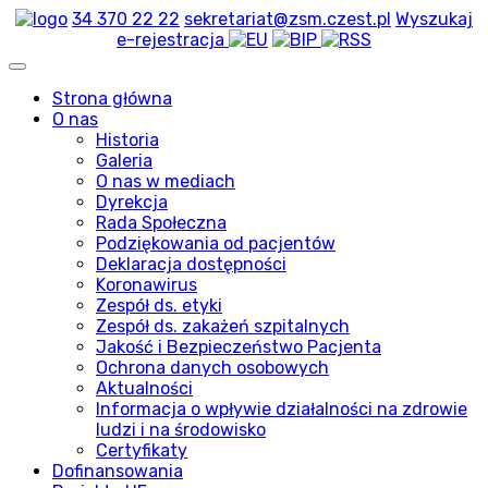
34 370 22 22
sekretariat@zsm.czest.pl
Wyszukaj
e-rejestracja
Strona główna
O nas
Historia
Galeria
O nas w mediach
Dyrekcja
Rada Społeczna
Podziękowania od pacjentów
Deklaracja dostępności
Koronawirus
Zespół ds. etyki
Zespół ds. zakażeń szpitalnych
Jakość i Bezpieczeństwo Pacjenta
Ochrona danych osobowych
Aktualności
Informacja o wpływie działalności na zdrowie
ludzi i na środowisko
Certyfikaty
Dofinansowania