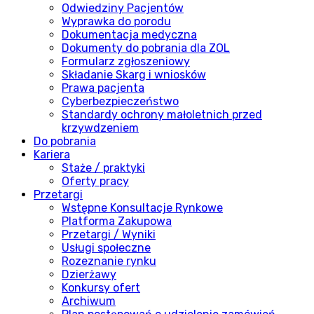
Odwiedziny Pacjentów
Wyprawka do porodu
Dokumentacja medyczna
Dokumenty do pobrania dla ZOL
Formularz zgłoszeniowy
Składanie Skarg i wniosków
Prawa pacjenta
Cyberbezpieczeństwo
Standardy ochrony małoletnich przed
krzywdzeniem
Do pobrania
Kariera
Staże / praktyki
Oferty pracy
Przetargi
Wstępne Konsultacje Rynkowe
Platforma Zakupowa
Przetargi / Wyniki
Usługi społeczne
Rozeznanie rynku
Dzierżawy
Konkursy ofert
Archiwum