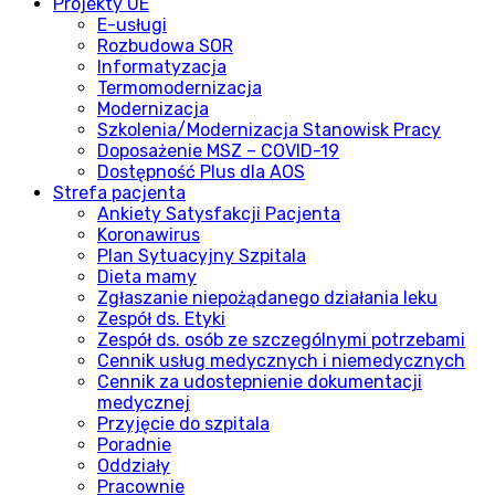
Projekty UE
E-usługi
Rozbudowa SOR
Informatyzacja
Termomodernizacja
Modernizacja
Szkolenia/Modernizacja Stanowisk Pracy
Doposażenie MSZ – COVID-19
Dostępność Plus dla AOS
Strefa pacjenta
Ankiety Satysfakcji Pacjenta
Koronawirus
Plan Sytuacyjny Szpitala
Dieta mamy
Zgłaszanie niepożądanego działania leku
Zespół ds. Etyki
Zespół ds. osób ze szczególnymi potrzebami
Cennik usług medycznych i niemedycznych
Cennik za udostepnienie dokumentacji
medycznej
Przyjęcie do szpitala
Poradnie
Oddziały
Pracownie