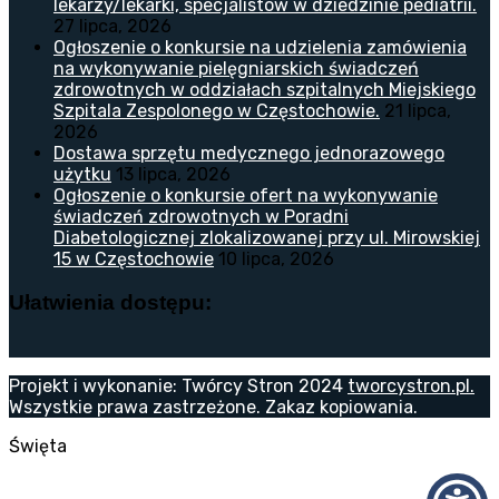
lekarzy/lekarki, specjalistów w dziedzinie pediatrii.
27 lipca, 2026
Ogłoszenie o konkursie na udzielenia zamówienia
na wykonywanie pielęgniarskich świadczeń
zdrowotnych w oddziałach szpitalnych Miejskiego
Szpitala Zespolonego w Częstochowie.
21 lipca,
2026
Dostawa sprzętu medycznego jednorazowego
użytku
13 lipca, 2026
Ogłoszenie o konkursie ofert na wykonywanie
świadczeń zdrowotnych w Poradni
Diabetologicznej zlokalizowanej przy ul. Mirowskiej
15 w Częstochowie
10 lipca, 2026
Ułatwienia dostępu:
Projekt i wykonanie: Twórcy Stron 2024
tworcystron.pl.
Wszystkie prawa zastrzeżone. Zakaz kopiowania.
Święta