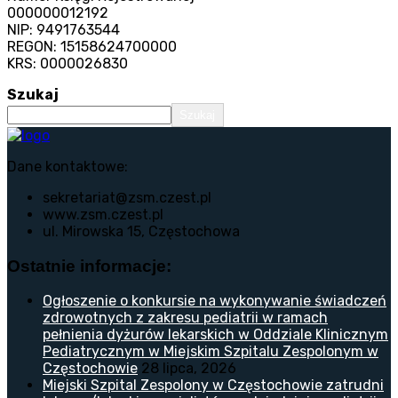
000000012192
NIP: 9491763544
REGON: 15158624700000
KRS: 0000026830
Szukaj
Szukaj
Dane kontaktowe:
sekretariat@zsm.czest.pl
www.zsm.czest.pl
ul. Mirowska 15, Częstochowa
Ostatnie informacje:
Ogłoszenie o konkursie na wykonywanie świadczeń
zdrowotnych z zakresu pediatrii w ramach
pełnienia dyżurów lekarskich w Oddziale Klinicznym
Pediatrycznym w Miejskim Szpitalu Zespolonym w
Częstochowie
28 lipca, 2026
Miejski Szpital Zespolony w Częstochowie zatrudni