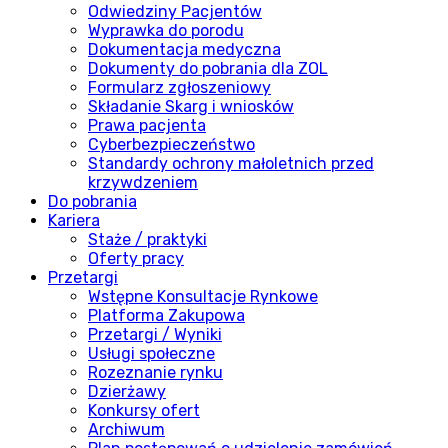
Odwiedziny Pacjentów
Wyprawka do porodu
Dokumentacja medyczna
Dokumenty do pobrania dla ZOL
Formularz zgłoszeniowy
Składanie Skarg i wniosków
Prawa pacjenta
Cyberbezpieczeństwo
Standardy ochrony małoletnich przed
krzywdzeniem
Do pobrania
Kariera
Staże / praktyki
Oferty pracy
Przetargi
Wstępne Konsultacje Rynkowe
Platforma Zakupowa
Przetargi / Wyniki
Usługi społeczne
Rozeznanie rynku
Dzierżawy
Konkursy ofert
Archiwum