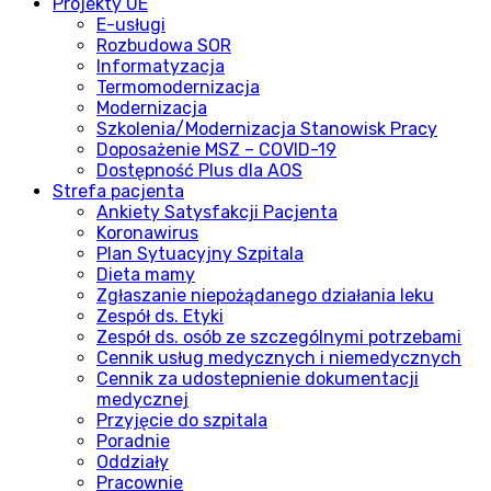
Projekty UE
E-usługi
Rozbudowa SOR
Informatyzacja
Termomodernizacja
Modernizacja
Szkolenia/Modernizacja Stanowisk Pracy
Doposażenie MSZ – COVID-19
Dostępność Plus dla AOS
Strefa pacjenta
Ankiety Satysfakcji Pacjenta
Koronawirus
Plan Sytuacyjny Szpitala
Dieta mamy
Zgłaszanie niepożądanego działania leku
Zespół ds. Etyki
Zespół ds. osób ze szczególnymi potrzebami
Cennik usług medycznych i niemedycznych
Cennik za udostepnienie dokumentacji
medycznej
Przyjęcie do szpitala
Poradnie
Oddziały
Pracownie