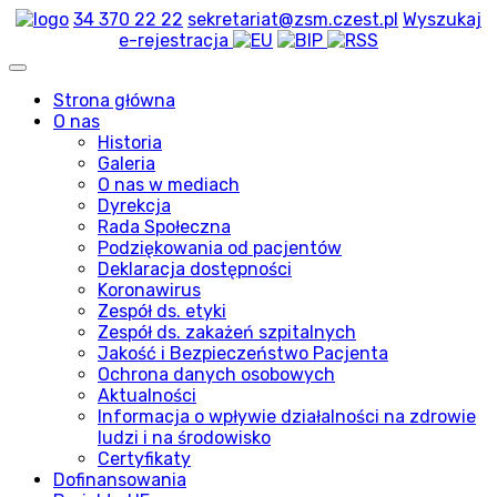
34 370 22 22
sekretariat@zsm.czest.pl
Wyszukaj
e-rejestracja
Strona główna
O nas
Historia
Galeria
O nas w mediach
Dyrekcja
Rada Społeczna
Podziękowania od pacjentów
Deklaracja dostępności
Koronawirus
Zespół ds. etyki
Zespół ds. zakażeń szpitalnych
Jakość i Bezpieczeństwo Pacjenta
Ochrona danych osobowych
Aktualności
Informacja o wpływie działalności na zdrowie
ludzi i na środowisko
Certyfikaty
Dofinansowania