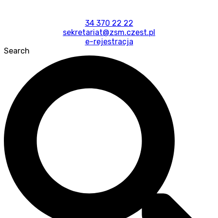
34 370 22 22
sekretariat@zsm.czest.pl
e-rejestracja
Search