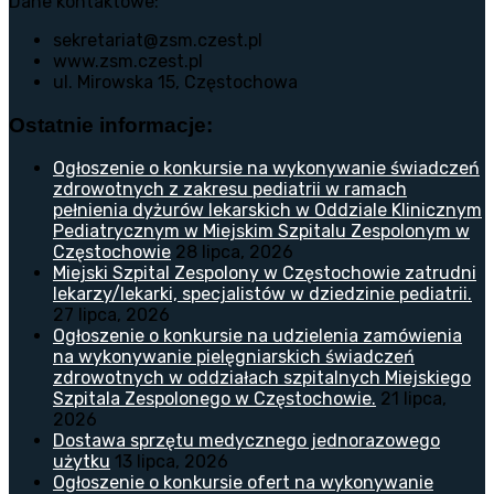
Dane kontaktowe:
sekretariat@zsm.czest.pl
www.zsm.czest.pl
ul. Mirowska 15, Częstochowa
Ostatnie informacje:
Ogłoszenie o konkursie na wykonywanie świadczeń
zdrowotnych z zakresu pediatrii w ramach
pełnienia dyżurów lekarskich w Oddziale Klinicznym
Pediatrycznym w Miejskim Szpitalu Zespolonym w
Częstochowie
28 lipca, 2026
Miejski Szpital Zespolony w Częstochowie zatrudni
lekarzy/lekarki, specjalistów w dziedzinie pediatrii.
27 lipca, 2026
Ogłoszenie o konkursie na udzielenia zamówienia
na wykonywanie pielęgniarskich świadczeń
zdrowotnych w oddziałach szpitalnych Miejskiego
Szpitala Zespolonego w Częstochowie.
21 lipca,
2026
Dostawa sprzętu medycznego jednorazowego
użytku
13 lipca, 2026
Ogłoszenie o konkursie ofert na wykonywanie