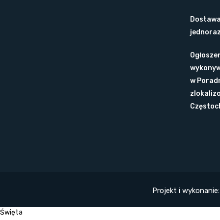
Dostawa
jednora
Ogłoszen
wykonyw
w Poradn
zlokaliz
Częstoc
Projekt i wykonani
Święta