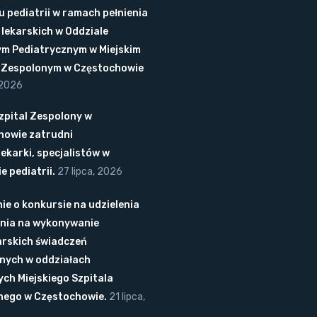
u pediatrii w ramach pełnienia
lekarskich w Oddziale
ym Pediatrycznym w Miejskim
u Zespolonym w Częstochowie
 2026
Szpital Zespolony w
howie zatrudni
lekarki, specjalistów w
e pediatrii.
27 lipca, 2026
ie o konkursie na udzielenia
nia na wykonywanie
arskich świadczeń
nych w oddziałach
ych Miejskiego Szpitala
nego w Częstochowie.
21 lipca,