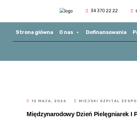
34 370 22 22
s
Strona główna
O nas
Dofinansowania
P
12 MAJA, 2026
MIEJSKI SZPITAL ZESP
Międzynarodowy Dzień Pielęgniarek I 