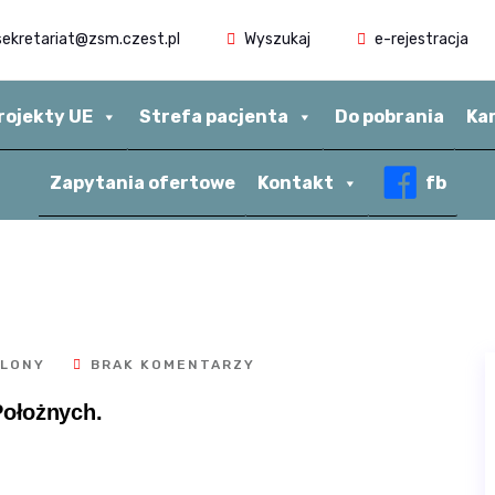
ekretariat@zsm.czest.pl
Wyszukaj
e-rejestracja
rojekty UE
Strefa pacjenta
Do pobrania
Ka
Zapytania ofertowe
Kontakt
fb
OLONY
BRAK KOMENTARZY
Położnych.