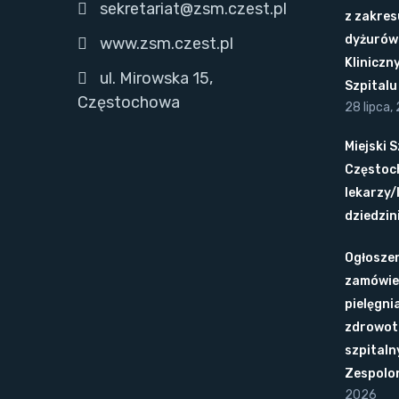
sekretariat@zsm.czest.pl
z zakres
dyżurów 
www.zsm.czest.pl
Kliniczn
ul. Mirowska 15,
Szpital
Częstochowa
28 lipca,
Miejski 
Częstoc
lekarzy/
dziedzini
Ogłoszen
zamówie
pielęgni
zdrowot
szpitaln
Zespolo
2026