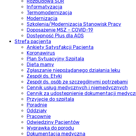
Rozbudowa SOR
Informatyzacja
Termomodernizacja
Modernizacja
Szkolenia/Modernizacja Stanowisk Pracy
Doposażenie MSZ – COVID-19
Dostępność Plus dla AOS
Strefa pacjenta
Ankiety Satysfakcji Pacjenta
Koronawirus
Plan Sytuacyjny Szpitala
Dieta mamy
Zgłaszanie niepożądanego działania leku
Zespół ds. Etyki
Zespół ds. osób ze szczególnymi potrzebami
Cennik usług medycznych i niemedycznych
Cennik za udostepnienie dokumentacji medycz
Przyjęcie do szpitala
Poradnie
Oddziały
Pracownie
Odwiedziny Pacjentów
Wyprawka do porodu
Dokumentacja medyczna