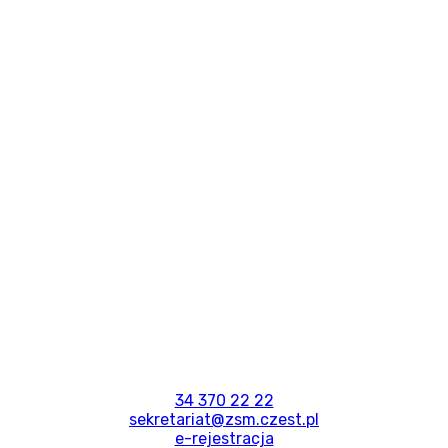
34 370 22 22
sekretariat@zsm.czest.pl
e-rejestracja