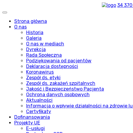
34 370
Strona główna
O nas
Historia
Galeria
O nas w mediach
Dyrekcja
Rada Społeczna
Podziękowania od pacjentów
Deklaracja dostępności
Koronawirus
Zespół ds. etyki
Zespół ds. zakażeń szpitalnych
Jakość i Bezpieczeństwo Pacjenta
Ochrona danych osobowych
Aktualności
Informacja o wpływie działalności na zdrowie lu
Certyfikaty
Dofinansowania
Projekty UE
E-usługi