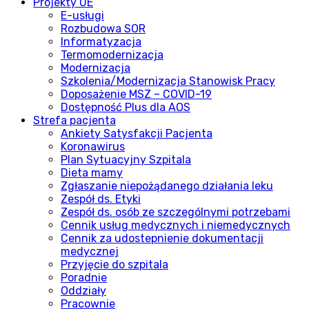
Projekty UE
E-usługi
Rozbudowa SOR
Informatyzacja
Termomodernizacja
Modernizacja
Szkolenia/Modernizacja Stanowisk Pracy
Doposażenie MSZ – COVID-19
Dostępność Plus dla AOS
Strefa pacjenta
Ankiety Satysfakcji Pacjenta
Koronawirus
Plan Sytuacyjny Szpitala
Dieta mamy
Zgłaszanie niepożądanego działania leku
Zespół ds. Etyki
Zespół ds. osób ze szczególnymi potrzebami
Cennik usług medycznych i niemedycznych
Cennik za udostepnienie dokumentacji
medycznej
Przyjęcie do szpitala
Poradnie
Oddziały
Pracownie