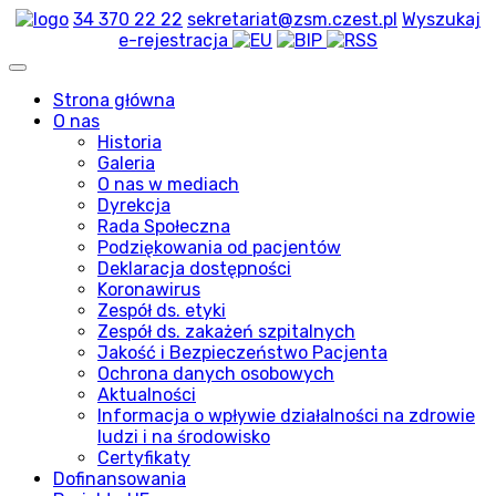
34 370 22 22
sekretariat@zsm.czest.pl
Wyszukaj
e-rejestracja
Strona główna
O nas
Historia
Galeria
O nas w mediach
Dyrekcja
Rada Społeczna
Podziękowania od pacjentów
Deklaracja dostępności
Koronawirus
Zespół ds. etyki
Zespół ds. zakażeń szpitalnych
Jakość i Bezpieczeństwo Pacjenta
Ochrona danych osobowych
Aktualności
Informacja o wpływie działalności na zdrowie
ludzi i na środowisko
Certyfikaty
Dofinansowania