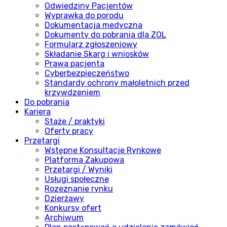
Odwiedziny Pacjentów
Wyprawka do porodu
Dokumentacja medyczna
Dokumenty do pobrania dla ZOL
Formularz zgłoszeniowy
Składanie Skarg i wniosków
Prawa pacjenta
Cyberbezpieczeństwo
Standardy ochrony małoletnich przed
krzywdzeniem
Do pobrania
Kariera
Staże / praktyki
Oferty pracy
Przetargi
Wstępne Konsultacje Rynkowe
Platforma Zakupowa
Przetargi / Wyniki
Usługi społeczne
Rozeznanie rynku
Dzierżawy
Konkursy ofert
Archiwum