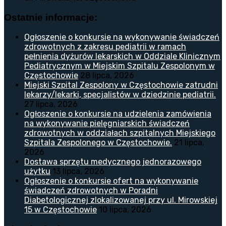
Ostatnie informacje:
Ogłoszenie o konkursie na wykonywanie świadczeń
zdrowotnych z zakresu pediatrii w ramach
pełnienia dyżurów lekarskich w Oddziale Klinicznym
Pediatrycznym w Miejskim Szpitalu Zespolonym w
Częstochowie
28 lipca, 2026
Miejski Szpital Zespolony w Częstochowie zatrudni
lekarzy/lekarki, specjalistów w dziedzinie pediatrii.
27 lipca, 2026
Ogłoszenie o konkursie na udzielenia zamówienia
na wykonywanie pielęgniarskich świadczeń
zdrowotnych w oddziałach szpitalnych Miejskiego
Szpitala Zespolonego w Częstochowie.
21 lipca,
2026
Dostawa sprzętu medycznego jednorazowego
użytku
13 lipca, 2026
Ogłoszenie o konkursie ofert na wykonywanie
świadczeń zdrowotnych w Poradni
Diabetologicznej zlokalizowanej przy ul. Mirowskiej
15 w Częstochowie
10 lipca, 2026