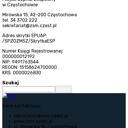
w Częstochowie
Mirowska 15, 42-200 Częstochowa
tel. 34 3702 222
sekretariat@zsm.czest.pl
Adres skrytki EPUAP:
/SPZOZMSZ/SkrytkaESP
Numer Księgi Rejestrowanej
000000012192
NIP: 9491763544
REGON: 15158624700000
KRS: 0000026830
Szukaj
Szukaj
Dane kontaktowe:
sekretariat@zsm.czest.pl
www.zsm.czest.pl
ul. Mirowska 15, Częstochowa