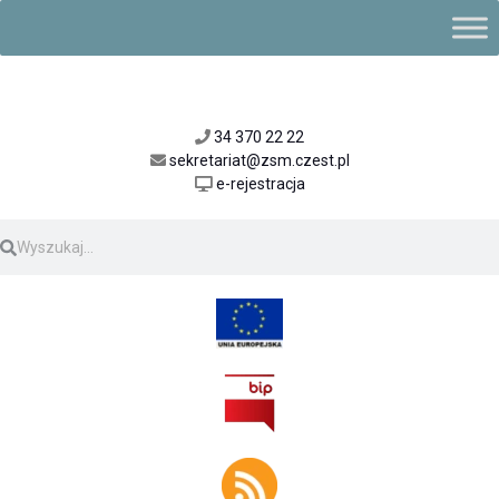
34 370 22 22
sekretariat@zsm.czest.pl
e-rejestracja