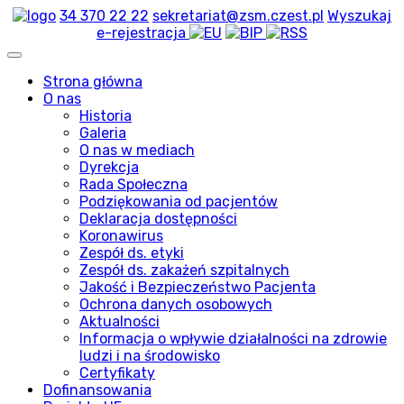
34 370 22 22
sekretariat@zsm.czest.pl
Wyszukaj
e-rejestracja
Strona główna
O nas
Historia
Galeria
O nas w mediach
Dyrekcja
Rada Społeczna
Podziękowania od pacjentów
Deklaracja dostępności
Koronawirus
Zespół ds. etyki
Zespół ds. zakażeń szpitalnych
Jakość i Bezpieczeństwo Pacjenta
Ochrona danych osobowych
Aktualności
Informacja o wpływie działalności na zdrowie
ludzi i na środowisko
Certyfikaty
Dofinansowania