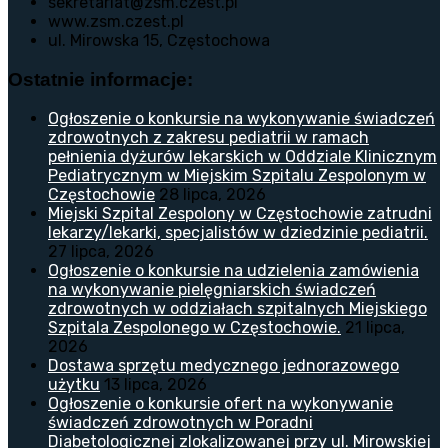
sekretariat@zsm.czest.pl
www.zsm.czest.pl
ul. Mirowska 15, Częstochowa
Ostatnie informacje:
Ogłoszenie o konkursie na wykonywanie świadczeń
zdrowotnych z zakresu pediatrii w ramach
pełnienia dyżurów lekarskich w Oddziale Klinicznym
Pediatrycznym w Miejskim Szpitalu Zespolonym w
Częstochowie
28 lipca, 2026
Miejski Szpital Zespolony w Częstochowie zatrudni
lekarzy/lekarki, specjalistów w dziedzinie pediatrii.
27 lipca, 2026
Ogłoszenie o konkursie na udzielenia zamówienia
na wykonywanie pielęgniarskich świadczeń
zdrowotnych w oddziałach szpitalnych Miejskiego
Szpitala Zespolonego w Częstochowie.
21 lipca,
2026
Dostawa sprzętu medycznego jednorazowego
użytku
13 lipca, 2026
Ogłoszenie o konkursie ofert na wykonywanie
świadczeń zdrowotnych w Poradni
Diabetologicznej zlokalizowanej przy ul. Mirowskiej