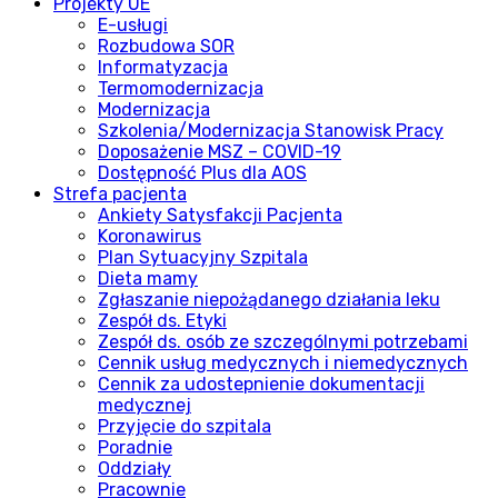
Projekty UE
E-usługi
Rozbudowa SOR
Informatyzacja
Termomodernizacja
Modernizacja
Szkolenia/Modernizacja Stanowisk Pracy
Doposażenie MSZ – COVID-19
Dostępność Plus dla AOS
Strefa pacjenta
Ankiety Satysfakcji Pacjenta
Koronawirus
Plan Sytuacyjny Szpitala
Dieta mamy
Zgłaszanie niepożądanego działania leku
Zespół ds. Etyki
Zespół ds. osób ze szczególnymi potrzebami
Cennik usług medycznych i niemedycznych
Cennik za udostepnienie dokumentacji
medycznej
Przyjęcie do szpitala
Poradnie
Oddziały
Pracownie