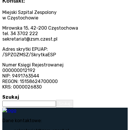
Kontakt:
Miejski Szpital Zespolony
w Częstochowie
Mirowska 15, 42-200 Częstochowa
tel. 34 3702 222
sekretariat@zsm.czest.pl
Adres skrytki EPUAP:
/SPZOZMSZ/SkrytkaESP
Numer Księgi Rejestrowanej
000000012192
NIP: 9491763544
REGON: 15158624700000
KRS: 0000026830
Szukaj
Szukaj
Dane kontaktowe: