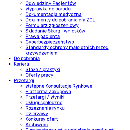
Odwiedziny Pacjentów
Wyprawka do porodu
Dokumentacja medyczna
Dokumenty do pobrania dla ZOL
Formularz zgłoszeniowy
Składanie Skarg i wniosków
Prawa pacjenta
Cyberbezpieczeństwo
Standardy ochrony małoletnich przed
krzywdzeniem
Do pobrania
Kariera
Staże / praktyki
Oferty pracy
Przetargi
Wstępne Konsultacje Rynkowe
Platforma Zakupowa
Przetargi / Wyniki
Usługi społeczne
Rozeznanie rynku
Dzierżawy
Konkursy ofert
Archiwum