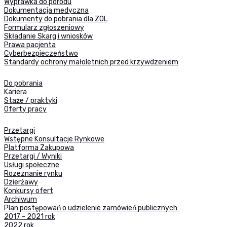
Wyprawka do porodu
Dokumentacja medyczna
Dokumenty do pobrania dla ZOL
Formularz zgłoszeniowy
Składanie Skarg i wniosków
Prawa pacjenta
Cyberbezpieczeństwo
Standardy ochrony małoletnich przed krzywdzeniem
Do pobrania
Kariera
Staże / praktyki
Oferty pracy
Przetargi
Wstępne Konsultacje Rynkowe
Platforma Zakupowa
Przetargi / Wyniki
Usługi społeczne
Rozeznanie rynku
Dzierżawy
Konkursy ofert
Archiwum
Plan postępowań o udzielenie zamówień publicznych
2017 - 2021 rok
2022 rok