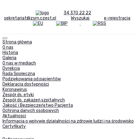
34 370 22 22
sekretariat@zsm.czest.pl
Wyszukaj
e-rejestracja
Strona główna
O nas
Historia
Galeria
O nas w mediach
Dyrekcja
Rada Społeczna
Podziękowania od pacjentów
Deklaracja dostępności
Koronawirus
Zespół ds. etyki
Zespół ds. zakażeń szpitalnych
Jakość i Bezpieczeństwo Pacjenta
Ochrona danych osobowych
Aktualności
Informacja o wpływie działalności na zdrowie ludzi i na środowisko
Certyfikaty