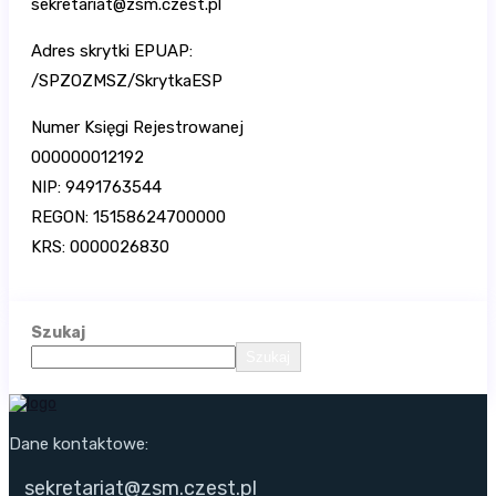
sekretariat@zsm.czest.pl
Adres skrytki EPUAP:
/SPZOZMSZ/SkrytkaESP
Numer Księgi Rejestrowanej
000000012192
NIP: 9491763544
REGON: 15158624700000
KRS: 0000026830
Szukaj
Szukaj
Dane kontaktowe:
sekretariat@zsm.czest.pl