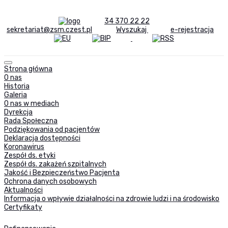
34 370 22 22
sekretariat@zsm.czest.pl
Wyszukaj
e-rejestracja
Strona główna
O nas
Historia
Galeria
O nas w mediach
Dyrekcja
Rada Społeczna
Podziękowania od pacjentów
Deklaracja dostępności
Koronawirus
Zespół ds. etyki
Zespół ds. zakażeń szpitalnych
Jakość i Bezpieczeństwo Pacjenta
Ochrona danych osobowych
Aktualności
Informacja o wpływie działalności na zdrowie ludzi i na środowisko
Certyfikaty