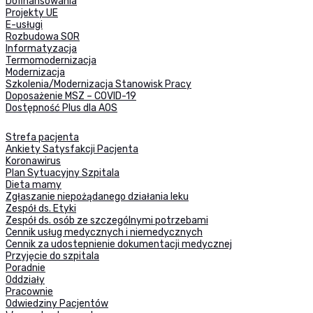
Dofinansowania
Projekty UE
E-usługi
Rozbudowa SOR
Informatyzacja
Termomodernizacja
Modernizacja
Szkolenia/Modernizacja Stanowisk Pracy
Doposażenie MSZ – COVID-19
Dostępność Plus dla AOS
Strefa pacjenta
Ankiety Satysfakcji Pacjenta
Koronawirus
Plan Sytuacyjny Szpitala
Dieta mamy
Zgłaszanie niepożądanego działania leku
Zespół ds. Etyki
Zespół ds. osób ze szczególnymi potrzebami
Cennik usług medycznych i niemedycznych
Cennik za udostepnienie dokumentacji medycznej
Przyjęcie do szpitala
Poradnie
Oddziały
Pracownie
Odwiedziny Pacjentów