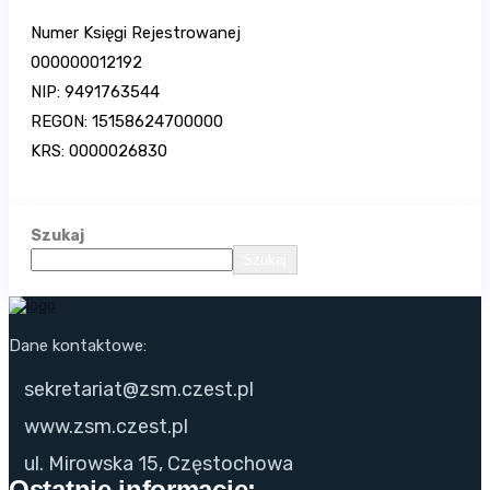
Numer Księgi Rejestrowanej
000000012192
NIP: 9491763544
REGON: 15158624700000
KRS: 0000026830
Szukaj
Szukaj
Dane kontaktowe:
sekretariat@zsm.czest.pl
www.zsm.czest.pl
ul. Mirowska 15, Częstochowa
Ostatnie informacje: