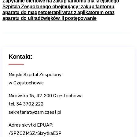
Zapytanie ofertowe na zakup fantomu dla Miejskiego
Szpitala Zespolonego obejmujący: zakup fantomu,
aparatu do magnetoterapii wraz z aplikatorem oraz
aparatu do ultradźwięków. II postępowanie
Kontakt:
Miejski Szpital Zespolony
w Częstochowie
Mirowska 15, 42-200 Częstochowa
tel. 34 3702 222
sekretariat@zsm.czest.pl
Adres skrytki EPUAP:
/SPZOZMSZ/SkrytkaESP