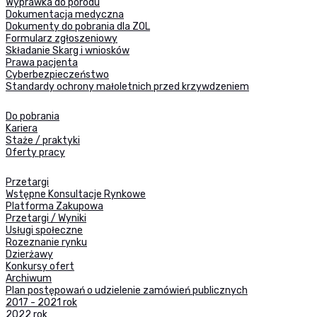
Wyprawka do porodu
Dokumentacja medyczna
Dokumenty do pobrania dla ZOL
Formularz zgłoszeniowy
Składanie Skarg i wniosków
Prawa pacjenta
Cyberbezpieczeństwo
Standardy ochrony małoletnich przed krzywdzeniem
Do pobrania
Kariera
Staże / praktyki
Oferty pracy
Przetargi
Wstępne Konsultacje Rynkowe
Platforma Zakupowa
Przetargi / Wyniki
Usługi społeczne
Rozeznanie rynku
Dzierżawy
Konkursy ofert
Archiwum
Plan postępowań o udzielenie zamówień publicznych
2017 - 2021 rok
2022 rok