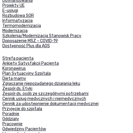
Dofinansowania
Projekty UE
E-usługi
Rozbudowa SOR
Informatyzacja
Termomodernizacja
Modernizacja
Szkolenia/Modernizacja Stanowisk Pracy
Doposażenie MSZ – COVID-19
Dostępność Plus dla AOS
Strefa pacjenta
Ankiety Satysfakcji Pacjenta
Koronawirus
Plan Sytuacyjny Szpitala
Dieta mamy
Zgłaszanie niepożądanego działania leku
Zespół ds. Etyki
Zespół ds. osób ze szczególnymi potrzebami
Cennik usług medycznych i niemedycznych
Cennik za udostepnienie dokumentacji medycznej
Przyjęcie do szpitala
Poradnie
Oddziały
Pracownie
Odwiedziny Pacjentów