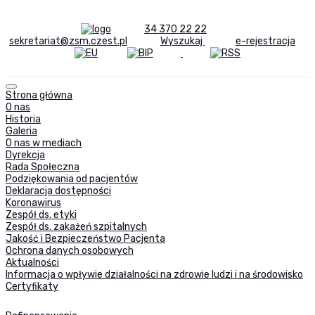
34 370 22 22
sekretariat@zsm.czest.pl
Wyszukaj
e-rejestracja
Strona główna
O nas
Historia
Galeria
O nas w mediach
Dyrekcja
Rada Społeczna
Podziękowania od pacjentów
Deklaracja dostępności
Koronawirus
Zespół ds. etyki
Zespół ds. zakażeń szpitalnych
Jakość i Bezpieczeństwo Pacjenta
Ochrona danych osobowych
Aktualności
Informacja o wpływie działalności na zdrowie ludzi i na środowisko
Certyfikaty