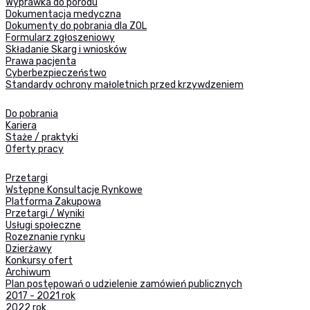
Wyprawka do porodu
Dokumentacja medyczna
Dokumenty do pobrania dla ZOL
Formularz zgłoszeniowy
Składanie Skarg i wniosków
Prawa pacjenta
Cyberbezpieczeństwo
Standardy ochrony małoletnich przed krzywdzeniem
Do pobrania
Kariera
Staże / praktyki
Oferty pracy
Przetargi
Wstępne Konsultacje Rynkowe
Platforma Zakupowa
Przetargi / Wyniki
Usługi społeczne
Rozeznanie rynku
Dzierżawy
Konkursy ofert
Archiwum
Plan postępowań o udzielenie zamówień publicznych
2017 - 2021 rok
2022 rok