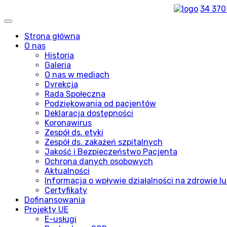
34 370
Strona główna
O nas
Historia
Galeria
O nas w mediach
Dyrekcja
Rada Społeczna
Podziękowania od pacjentów
Deklaracja dostępności
Koronawirus
Zespół ds. etyki
Zespół ds. zakażeń szpitalnych
Jakość i Bezpieczeństwo Pacjenta
Ochrona danych osobowych
Aktualności
Informacja o wpływie działalności na zdrowie lu
Certyfikaty
Dofinansowania
Projekty UE
E-usługi