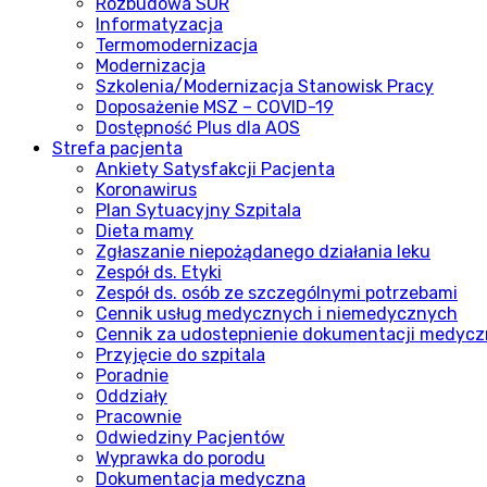
Rozbudowa SOR
Informatyzacja
Termomodernizacja
Modernizacja
Szkolenia/Modernizacja Stanowisk Pracy
Doposażenie MSZ – COVID-19
Dostępność Plus dla AOS
Strefa pacjenta
Ankiety Satysfakcji Pacjenta
Koronawirus
Plan Sytuacyjny Szpitala
Dieta mamy
Zgłaszanie niepożądanego działania leku
Zespół ds. Etyki
Zespół ds. osób ze szczególnymi potrzebami
Cennik usług medycznych i niemedycznych
Cennik za udostepnienie dokumentacji medycz
Przyjęcie do szpitala
Poradnie
Oddziały
Pracownie
Odwiedziny Pacjentów
Wyprawka do porodu
Dokumentacja medyczna