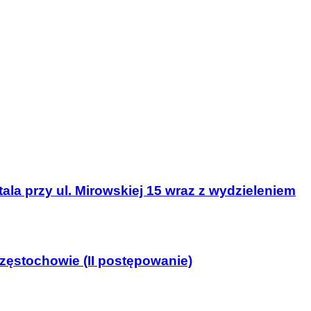
la przy ul. Mirowskiej 15 wraz z wydzieleniem
zęstochowie (II postępowanie)