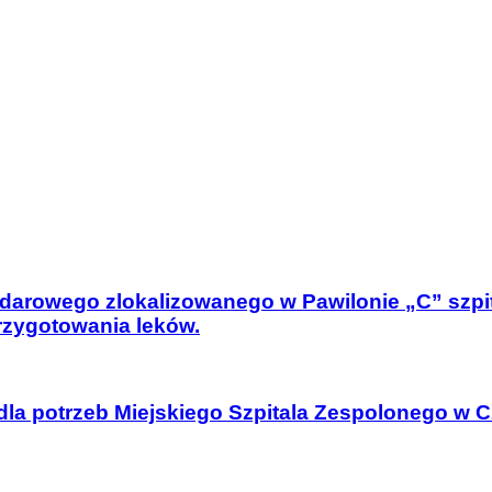
darowego zlokalizowanego w Pawilonie „C” szpita
rzygotowania leków.
dla potrzeb Miejskiego Szpitala Zespolonego w C