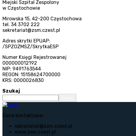
Miejski Szpital Zespolony
w Częstochowie
Mirowska 15, 42-200 Częstochowa
tel. 34 3702 222
sekretariat@zsm.czest.pl
Adres skrytki EPUAP:
/SPZOZMSZ/SkrytkaESP
Numer Księgi Rejestrowanej
000000012192
NIP: 9491763544
REGON: 15158624700000
KRS: 0000026830
Szukaj
Szukaj
Dane kontaktowe:
sekretariat@zsm.czest.pl
www.zsm.czest.pl