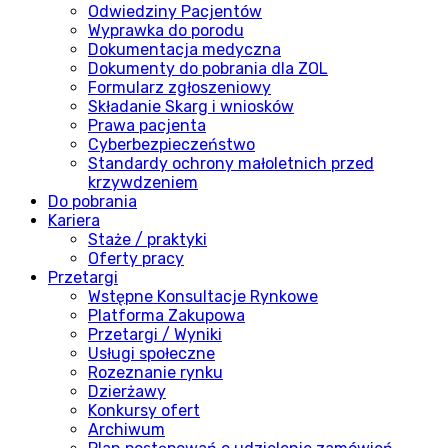
Odwiedziny Pacjentów
Wyprawka do porodu
Dokumentacja medyczna
Dokumenty do pobrania dla ZOL
Formularz zgłoszeniowy
Składanie Skarg i wniosków
Prawa pacjenta
Cyberbezpieczeństwo
Standardy ochrony małoletnich przed
krzywdzeniem
Do pobrania
Kariera
Staże / praktyki
Oferty pracy
Przetargi
Wstępne Konsultacje Rynkowe
Platforma Zakupowa
Przetargi / Wyniki
Usługi społeczne
Rozeznanie rynku
Dzierżawy
Konkursy ofert
Archiwum