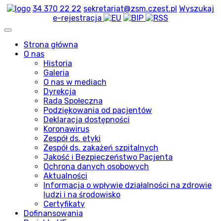
34 370 22 22
sekretariat@zsm.czest.pl
Wyszukaj
e-rejestracja
Strona główna
O nas
Historia
Galeria
O nas w mediach
Dyrekcja
Rada Społeczna
Podziękowania od pacjentów
Deklaracja dostępności
Koronawirus
Zespół ds. etyki
Zespół ds. zakażeń szpitalnych
Jakość i Bezpieczeństwo Pacjenta
Ochrona danych osobowych
Aktualności
Informacja o wpływie działalności na zdrowie
ludzi i na środowisko
Certyfikaty
Dofinansowania