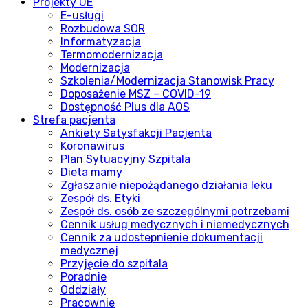
Projekty UE
E-usługi
Rozbudowa SOR
Informatyzacja
Termomodernizacja
Modernizacja
Szkolenia/Modernizacja Stanowisk Pracy
Doposażenie MSZ – COVID-19
Dostępność Plus dla AOS
Strefa pacjenta
Ankiety Satysfakcji Pacjenta
Koronawirus
Plan Sytuacyjny Szpitala
Dieta mamy
Zgłaszanie niepożądanego działania leku
Zespół ds. Etyki
Zespół ds. osób ze szczególnymi potrzebami
Cennik usług medycznych i niemedycznych
Cennik za udostepnienie dokumentacji
medycznej
Przyjęcie do szpitala
Poradnie
Oddziały
Pracownie