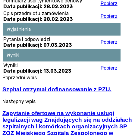
Formularz asortymentowo cenowy
Pobierz
Data publikacji: 28.02.2023
Opis przedmiotu zamówienia
Pobierz
Data publikacji: 28.02.2023
Wyjaśnienia
Pytania i odpowiedzi
Pobierz
Data publikacji: 07.03.2023
Wyniki
Wyniki
Pobierz
Data publikacji: 13.03.2023
Poprzedni wpis
Szpital otrzymał dofinansowanie z PZU.
Następny wpis
Zapytanie ofertowe na wykonanie usługi
legalizacji wag Znajdujących się na oddziałach
szpitalnych i komórkach organizacyjnych SP
ZOZ Miejskiego Szpitala Zespolonego w