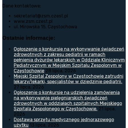
Dane kontaktowe:
sekretariat@zsm.czest.pl
www.zsm.czest.pl
ul. Mirowska 15, Częstochowa
Ostatnie informacje:
Ogłoszenie o konkursie na wykonywanie świadczeń
zdrowotnych z zakresu pediatrii w ramach
pełnienia dyżurów lekarskich w Oddziale Klinicznym
Pediatrycznym w Miejskim Szpitalu Zespolonym w
Częstochowie
28 lipca, 2026
Miejski Szpital Zespolony w Częstochowie zatrudni
lekarzy/lekarki, specjalistów w dziedzinie pediatrii.
27 lipca, 2026
Ogłoszenie o konkursie na udzielenia zamówienia
na wykonywanie pielęgniarskich świadczeń
zdrowotnych w oddziałach szpitalnych Miejskiego
Szpitala Zespolonego w Częstochowie.
21 lipca,
2026
Dostawa sprzętu medycznego jednorazowego
użytku
13 lipca, 2026