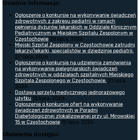
Ostatnie informacje:
Ogłoszenie o konkursie na wykonywanie świadczeń
zdrowotnych z zakresu pediatrii w ramach
pełnienia dyżurów lekarskich w Oddziale Klinicznym
Pediatrycznym w Miejskim Szpitalu Zespolonym w
Częstochowie
28 lipca, 2026
Miejski Szpital Zespolony w Częstochowie zatrudni
lekarzy/lekarki, specjalistów w dziedzinie pediatrii.
27 lipca, 2026
Ogłoszenie o konkursie na udzielenia zamówienia
na wykonywanie pielęgniarskich świadczeń
zdrowotnych w oddziałach szpitalnych Miejskiego
Szpitala Zespolonego w Częstochowie.
21 lipca,
2026
Dostawa sprzętu medycznego jednorazowego
użytku
13 lipca, 2026
Ogłoszenie o konkursie ofert na wykonywanie
świadczeń zdrowotnych w Poradni
Diabetologicznej zlokalizowanej przy ul. Mirowskiej
15 w Częstochowie
10 lipca, 2026
Ułatwienia dostępu: