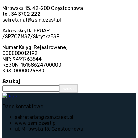
Mirowska 15, 42-200 Częstochowa
tel. 34 3702 222
sekretariat@zsm.czest.pl
Adres skrytki EPUAP:
/SPZOZMSZ/SkrytkaESP
Numer Księgi Rejestrowanej
000000012192
NIP: 9491763544
REGON: 15158624700000
KRS: 0000026830
Szukaj
Szukaj
Dane kontaktowe:
sekretariat@zsm.czest.pl
www.zsm.czest.pl
ul. Mirowska 15, Częstochowa