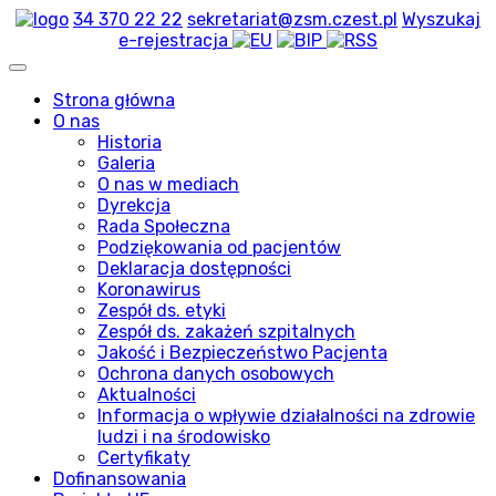
34 370 22 22
sekretariat@zsm.czest.pl
Wyszukaj
e-rejestracja
Strona główna
O nas
Historia
Galeria
O nas w mediach
Dyrekcja
Rada Społeczna
Podziękowania od pacjentów
Deklaracja dostępności
Koronawirus
Zespół ds. etyki
Zespół ds. zakażeń szpitalnych
Jakość i Bezpieczeństwo Pacjenta
Ochrona danych osobowych
Aktualności
Informacja o wpływie działalności na zdrowie
ludzi i na środowisko
Certyfikaty
Dofinansowania