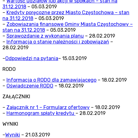
–
Wartość udziałów lub akcji w spółkach – stan na
31.12.2018
– 05.03.2019
–
Kredyty poręcozne przez Miasto Częstochowa – stan
na 31.12.2018
– 05.03.2019
–
Zobowiązania finansowe Gminy Miasta Częstochowy –
stan na 31.12.2018
– 05.03.2019
–
Sprawozdanie z wykonania planu
– 28.02.2019
–
Informacja o stanie należności i zobowiązań
–
28.02.2019
–
Odpowiedzi na pytania
– 15.03.2019
RODO
–
Informacja o RODO dla zamawiającego
– 18.02.2019
–
Oświadczenie RODO
– 18.02.2019
ZAŁĄCZNIKI
–
Załącznik nr 1 – Formularz ofertowy
– 18.02.2019
–
Harmonogram spłaty kredytu
– 28.02.2019
WYNIKI
–
Wyniki
– 21.03.2019