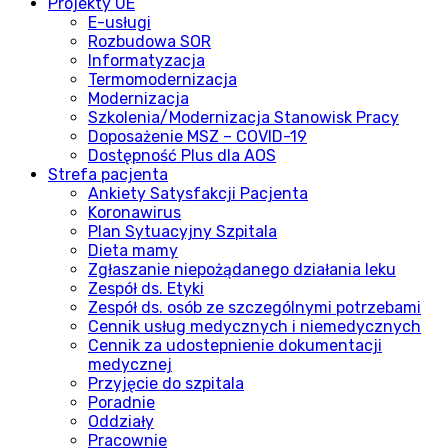
Projekty UE
E-usługi
Rozbudowa SOR
Informatyzacja
Termomodernizacja
Modernizacja
Szkolenia/Modernizacja Stanowisk Pracy
Doposażenie MSZ – COVID-19
Dostępność Plus dla AOS
Strefa pacjenta
Ankiety Satysfakcji Pacjenta
Koronawirus
Plan Sytuacyjny Szpitala
Dieta mamy
Zgłaszanie niepożądanego działania leku
Zespół ds. Etyki
Zespół ds. osób ze szczególnymi potrzebami
Cennik usług medycznych i niemedycznych
Cennik za udostepnienie dokumentacji
medycznej
Przyjęcie do szpitala
Poradnie
Oddziały
Pracownie