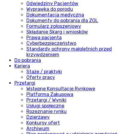
Odwiedziny Pacjentów
Wyprawka do porodu
Dokumentacja medyczna
Dokumenty do pobrania dla ZOL
Formularz zgłoszeniowy
Składanie Skarg i wniosków
Prawa pacjenta
Cyberbezpieczeństwo
Standardy ochrony małoletnich przed
krzywdzeniem
Do pobrania
Kariera
Staże / praktyki
Oferty pracy
Przetargi
Wstępne Konsultacje Rynkowe
Platforma Zakupowa
Przetargi / Wyniki
Usługi społeczne
Rozeznanie rynku
Dzierżawy
Konkursy ofert
Archiwum