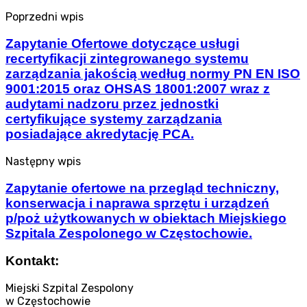
Poprzedni wpis
Zapytanie Ofertowe dotyczące usługi
recertyfikacji zintegrowanego systemu
zarządzania jakością według normy PN EN ISO
9001:2015 oraz OHSAS 18001:2007 wraz z
audytami nadzoru przez jednostki
certyfikujące systemy zarządzania
posiadające akredytację PCA.
Następny wpis
Zapytanie ofertowe na przegląd techniczny,
konserwacja i naprawa sprzętu i urządzeń
p/poż użytkowanych w obiektach Miejskiego
Szpitala Zespolonego w Częstochowie.
Kontakt:
Miejski Szpital Zespolony
w Częstochowie