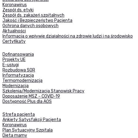
Koronawirus
Zespół ds. etyki
Zespół ds. zakażeń szpitalnych
Jakość i Bezpieczeństwo Pacjenta
Ochrona danych osobowych
Aktualności
Informacja o wpływie działalności na zdrowie ludzi i na środowisko
Certyfikaty
Dofinansowania
Projekty UE
E-usługi
Rozbudowa SOR
Informatyzacja
Termomodernizacja
Modernizacja
Szkolenia/Modernizacja Stanowisk Pracy
Doposażenie MSZ – COVID-19
Dostępność Plus dla AOS
Strefa pacjenta
Ankiety Satysfakcji Pacjenta
Koronawirus
Plan Sytuacyjny Szpitala
Dieta mamy