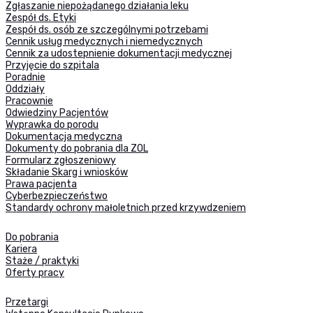
Zgłaszanie niepożądanego działania leku
Zespół ds. Etyki
Zespół ds. osób ze szczególnymi potrzebami
Cennik usług medycznych i niemedycznych
Cennik za udostepnienie dokumentacji medycznej
Przyjęcie do szpitala
Poradnie
Oddziały
Pracownie
Odwiedziny Pacjentów
Wyprawka do porodu
Dokumentacja medyczna
Dokumenty do pobrania dla ZOL
Formularz zgłoszeniowy
Składanie Skarg i wniosków
Prawa pacjenta
Cyberbezpieczeństwo
Standardy ochrony małoletnich przed krzywdzeniem
Do pobrania
Kariera
Staże / praktyki
Oferty pracy
Przetargi