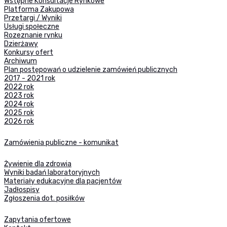
Wstępne Konsultacje Rynkowe
Platforma Zakupowa
Przetargi / Wyniki
Usługi społeczne
Rozeznanie rynku
Dzierżawy
Konkursy ofert
Archiwum
Plan postępowań o udzielenie zamówień publicznych
2017 - 2021 rok
2022 rok
2023 rok
2024 rok
2025 rok
2026 rok
Zamówienia publiczne - komunikat
Żywienie dla zdrowia
Wyniki badań laboratoryjnych
Materiały edukacyjne dla pacjentów
Jadłospisy
Zgłoszenia dot. posiłków
Zapytania ofertowe