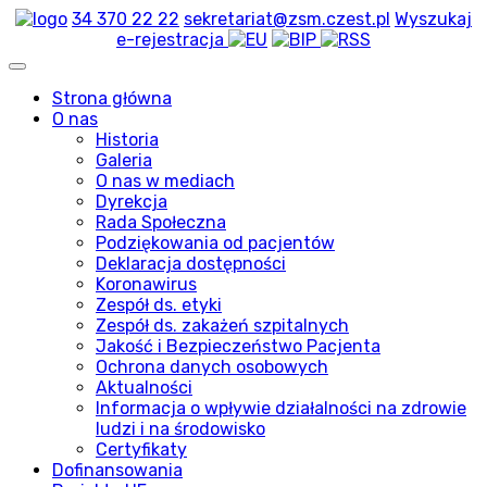
34 370 22 22
sekretariat@zsm.czest.pl
Wyszukaj
e-rejestracja
Strona główna
O nas
Historia
Galeria
O nas w mediach
Dyrekcja
Rada Społeczna
Podziękowania od pacjentów
Deklaracja dostępności
Koronawirus
Zespół ds. etyki
Zespół ds. zakażeń szpitalnych
Jakość i Bezpieczeństwo Pacjenta
Ochrona danych osobowych
Aktualności
Informacja o wpływie działalności na zdrowie
ludzi i na środowisko
Certyfikaty
Dofinansowania