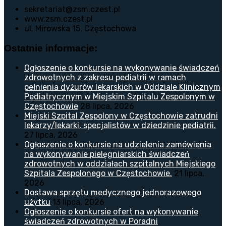
sekretariat@zsm.czest.pl
www.zsm.czest.pl
ul. Mirowska 15, Częstochowa
Ostatnie informacje:
Ogłoszenie o konkursie na wykonywanie świadczeń
zdrowotnych z zakresu pediatrii w ramach
pełnienia dyżurów lekarskich w Oddziale Klinicznym
Pediatrycznym w Miejskim Szpitalu Zespolonym w
Częstochowie
28 lipca, 2026
Miejski Szpital Zespolony w Częstochowie zatrudni
lekarzy/lekarki, specjalistów w dziedzinie pediatrii.
27 lipca, 2026
Ogłoszenie o konkursie na udzielenia zamówienia
na wykonywanie pielęgniarskich świadczeń
zdrowotnych w oddziałach szpitalnych Miejskiego
Szpitala Zespolonego w Częstochowie.
21 lipca,
2026
Dostawa sprzętu medycznego jednorazowego
użytku
13 lipca, 2026
Ogłoszenie o konkursie ofert na wykonywanie
świadczeń zdrowotnych w Poradni