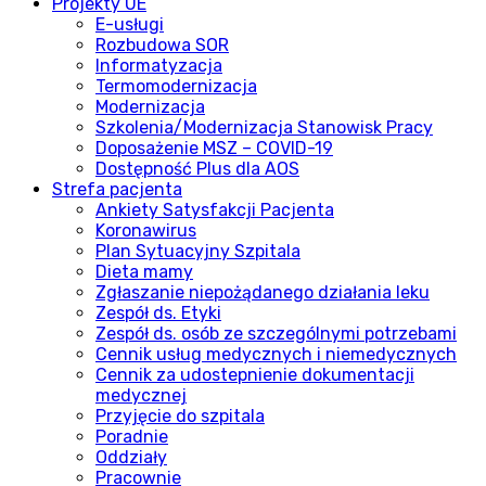
Projekty UE
E-usługi
Rozbudowa SOR
Informatyzacja
Termomodernizacja
Modernizacja
Szkolenia/Modernizacja Stanowisk Pracy
Doposażenie MSZ – COVID-19
Dostępność Plus dla AOS
Strefa pacjenta
Ankiety Satysfakcji Pacjenta
Koronawirus
Plan Sytuacyjny Szpitala
Dieta mamy
Zgłaszanie niepożądanego działania leku
Zespół ds. Etyki
Zespół ds. osób ze szczególnymi potrzebami
Cennik usług medycznych i niemedycznych
Cennik za udostepnienie dokumentacji
medycznej
Przyjęcie do szpitala
Poradnie
Oddziały
Pracownie