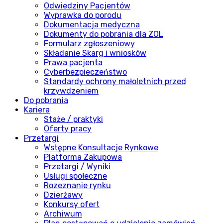
Odwiedziny Pacjentów
Wyprawka do porodu
Dokumentacja medyczna
Dokumenty do pobrania dla ZOL
Formularz zgłoszeniowy
Składanie Skarg i wniosków
Prawa pacjenta
Cyberbezpieczeństwo
Standardy ochrony małoletnich przed
krzywdzeniem
Do pobrania
Kariera
Staże / praktyki
Oferty pracy
Przetargi
Wstępne Konsultacje Rynkowe
Platforma Zakupowa
Przetargi / Wyniki
Usługi społeczne
Rozeznanie rynku
Dzierżawy
Konkursy ofert
Archiwum