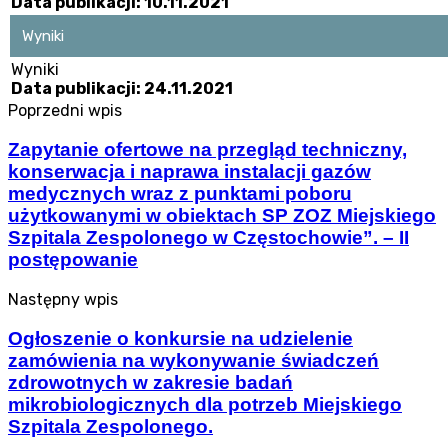
Data publikacji: 10.11.2021
Wyniki
Wyniki
Data publikacji: 24.11.2021
Poprzedni wpis
Zapytanie ofertowe na przegląd techniczny,
konserwacja i naprawa instalacji gazów
medycznych wraz z punktami poboru
użytkowanymi w obiektach SP ZOZ Miejskiego
Szpitala Zespolonego w Częstochowie”. – II
postępowanie
Następny wpis
Ogłoszenie o konkursie na udzielenie
zamówienia na wykonywanie świadczeń
zdrowotnych w zakresie badań
mikrobiologicznych dla potrzeb Miejskiego
Szpitala Zespolonego.