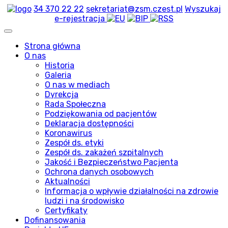
34 370 22 22
sekretariat@zsm.czest.pl
Wyszukaj
e-rejestracja
Strona główna
O nas
Historia
Galeria
O nas w mediach
Dyrekcja
Rada Społeczna
Podziękowania od pacjentów
Deklaracja dostępności
Koronawirus
Zespół ds. etyki
Zespół ds. zakażeń szpitalnych
Jakość i Bezpieczeństwo Pacjenta
Ochrona danych osobowych
Aktualności
Informacja o wpływie działalności na zdrowie
ludzi i na środowisko
Certyfikaty
Dofinansowania