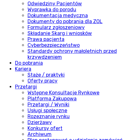
Odwiedziny Pacjentów
Wyprawka do porodu
Dokumentacja medyczna
Dokumenty do pobrania dla ZOL
Formularz zgłoszeniowy
Składanie Skarg i wniosków
Prawa pacjenta
Cyberbezpieczeństwo
Standardy ochrony małoletnich przed
krzywdzeniem
Do pobrania
Kariera
Staże / praktyki
Oferty pracy
Przetargi
Wstępne Konsultacje Rynkowe
Platforma Zakupowa
Przetargi / Wyniki
Usługi społeczne
Rozeznanie rynku
Dzierżawy
Konkursy ofert
Archiwum