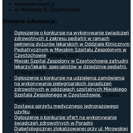
www.zsm.czest.pl
ul. Mirowska 15, Częstochowa
Ostatnie informacje:
Ogłoszenie o konkursie na wykonywanie świadczeń
zdrowotnych z zakresu pediatrii w ramach
pełnienia dyżurów lekarskich w Oddziale Klinicznym
Pediatrycznym w Miejskim Szpitalu Zespolonym w
Częstochowie
28 lipca, 2026
Miejski Szpital Zespolony w Częstochowie zatrudni
lekarzy/lekarki, specjalistów w dziedzinie pediatrii.
27 lipca, 2026
Ogłoszenie o konkursie na udzielenia zamówienia
na wykonywanie pielęgniarskich świadczeń
zdrowotnych w oddziałach szpitalnych Miejskiego
Szpitala Zespolonego w Częstochowie.
21 lipca,
2026
Dostawa sprzętu medycznego jednorazowego
użytku
13 lipca, 2026
Ogłoszenie o konkursie ofert na wykonywanie
świadczeń zdrowotnych w Poradni
Diabetologicznej zlokalizowanej przy ul. Mirowskiej