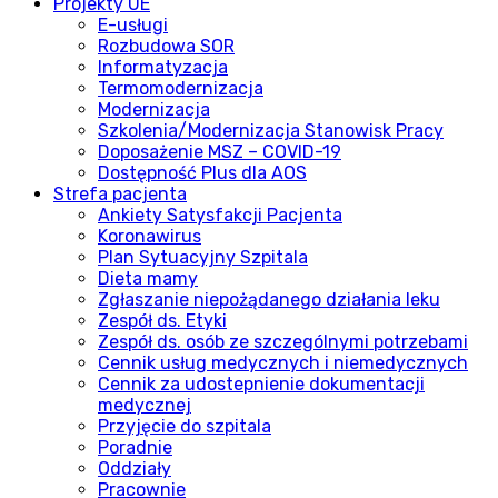
Projekty UE
E-usługi
Rozbudowa SOR
Informatyzacja
Termomodernizacja
Modernizacja
Szkolenia/Modernizacja Stanowisk Pracy
Doposażenie MSZ – COVID-19
Dostępność Plus dla AOS
Strefa pacjenta
Ankiety Satysfakcji Pacjenta
Koronawirus
Plan Sytuacyjny Szpitala
Dieta mamy
Zgłaszanie niepożądanego działania leku
Zespół ds. Etyki
Zespół ds. osób ze szczególnymi potrzebami
Cennik usług medycznych i niemedycznych
Cennik za udostepnienie dokumentacji
medycznej
Przyjęcie do szpitala
Poradnie
Oddziały
Pracownie