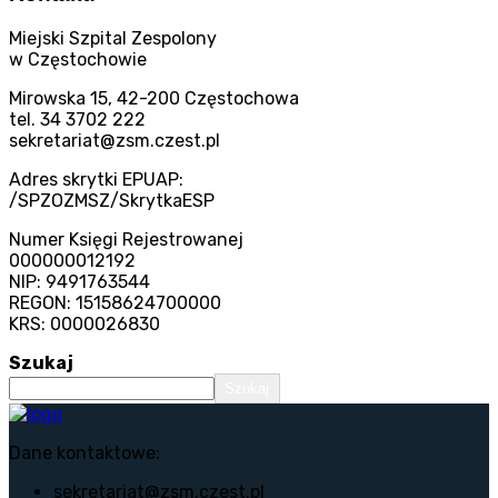
Miejski Szpital Zespolony
w Częstochowie
Mirowska 15, 42-200 Częstochowa
tel. 34 3702 222
sekretariat@zsm.czest.pl
Adres skrytki EPUAP:
/SPZOZMSZ/SkrytkaESP
Numer Księgi Rejestrowanej
000000012192
NIP: 9491763544
REGON: 15158624700000
KRS: 0000026830
Szukaj
Szukaj
Dane kontaktowe:
sekretariat@zsm.czest.pl