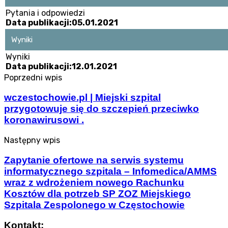
Pytania i odpowiedzi
Data publikacji:05.01.2021
Wyniki
Wyniki
Data publikacji:12.01.2021
Poprzedni wpis
wczestochowie.pl | Miejski szpital
przygotowuje się do szczepień przeciwko
koronawirusowi .
Następny wpis
Zapytanie ofertowe na serwis systemu
informatycznego szpitala – Infomedica/AMMS
wraz z wdrożeniem nowego Rachunku
Kosztów dla potrzeb SP ZOZ Miejskiego
Szpitala Zespolonego w Częstochowie
Kontakt: