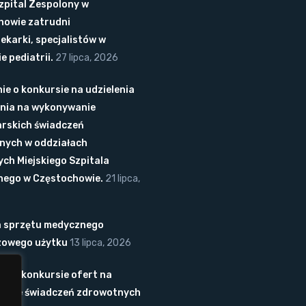
Szpital Zespolony w
howie zatrudni
lekarki, specjalistów w
e pediatrii.
27 lipca, 2026
ie o konkursie na udzielenia
nia na wykonywanie
arskich świadczeń
nych w oddziałach
ych Miejskiego Szpitala
nego w Częstochowie.
21 lipca,
 sprzętu medycznego
zowego użytku
13 lipca, 2026
ie o konkursie ofert na
anie świadczeń zdrowotnych