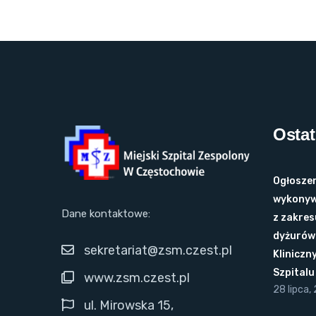
Ostat
Ogłoszen
wykonyw
Dane kontaktowe:
z zakres
dyżurów 
sekretariat@zsm.czest.pl
Kliniczn
Szpital
www.zsm.czest.pl
28 lipca,
ul. Mirowska 15,