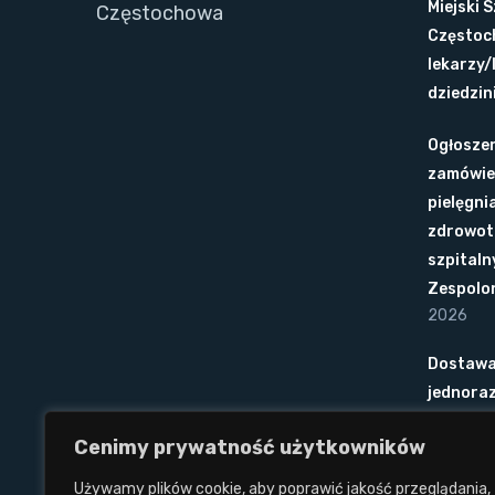
Miejski 
Częstochowa
Częstoc
lekarzy/
dziedzini
Ogłoszen
zamówie
pielęgni
zdrowot
szpitaln
Zespolo
2026
Dostawa
jednora
Cenimy prywatność użytkowników
Ogłoszen
wykonyw
Używamy plików cookie, aby poprawić jakość przeglądania,