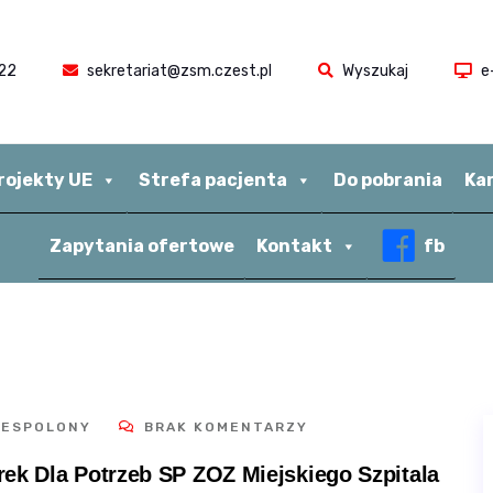
22
sekretariat@zsm.czest.pl
Wyszukaj
e
rojekty UE
Strefa pacjenta
Do pobrania
Ka
Zapytania ofertowe
Kontakt
fb
ZESPOLONY
BRAK KOMENTARZY
ek Dla Potrzeb SP ZOZ Miejskiego Szpitala