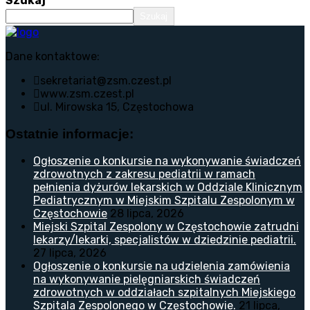
Szukaj
Szukaj
Dane kontaktowe:
sekretariat@zsm.czest.pl
www.zsm.czest.pl
ul. Mirowska 15, Częstochowa
Ostatnie informacje:
Ogłoszenie o konkursie na wykonywanie świadczeń
zdrowotnych z zakresu pediatrii w ramach
pełnienia dyżurów lekarskich w Oddziale Klinicznym
Pediatrycznym w Miejskim Szpitalu Zespolonym w
Częstochowie
28 lipca, 2026
Miejski Szpital Zespolony w Częstochowie zatrudni
lekarzy/lekarki, specjalistów w dziedzinie pediatrii.
27 lipca, 2026
Ogłoszenie o konkursie na udzielenia zamówienia
na wykonywanie pielęgniarskich świadczeń
zdrowotnych w oddziałach szpitalnych Miejskiego
Szpitala Zespolonego w Częstochowie.
21 lipca,