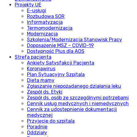
Projekty UE
E-usługi
Rozbudowa SOR
Informatyzacja
Termomodernizacja
Modernizacja
Szkolenia/Modernizacja Stanowisk Pracy
Doposażenie MSZ – COVID-19
Dostępność Plus dla AOS
Strefa pacjenta
Ankiety Satysfakcji Pacjenta
Koronawirus
Plan Sytuacyjny Szpitala
Dieta mamy
Zgłaszanie niepożądanego działania leku
Zespół ds. Etyki
Zespół ds. osób ze szczególnymi potrzebami
Cennik usług medycznych i niemedycznych
Cennik za udostepnienie dokumentacji
medycznej
Przyjęcie do szpitala
Poradnie
Oddziały