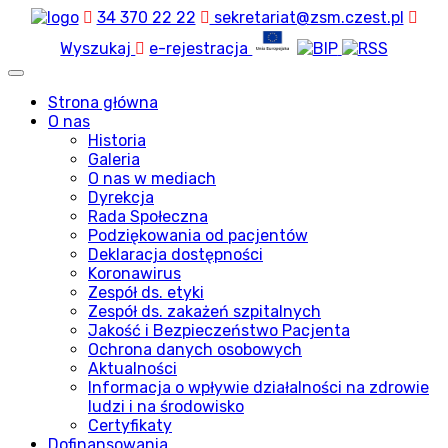
34 370 22 22
sekretariat@zsm.czest.pl
Wyszukaj
e-rejestracja
Strona główna
O nas
Historia
Galeria
O nas w mediach
Dyrekcja
Rada Społeczna
Podziękowania od pacjentów
Deklaracja dostępności
Koronawirus
Zespół ds. etyki
Zespół ds. zakażeń szpitalnych
Jakość i Bezpieczeństwo Pacjenta
Ochrona danych osobowych
Aktualności
Informacja o wpływie działalności na zdrowie
ludzi i na środowisko
Certyfikaty
Dofinansowania