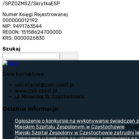
/SPZOZMSZ/SkrytkaESP
Numer Księgi Rejestrowanej
000000012192
NIP: 9491763544
REGON: 15158624700000
KRS: 0000026830
Szukaj
Szukaj
Dane kontaktowe:
sekretariat@zsm.czest.pl
www.zsm.czest.pl
ul. Mirowska 15, Częstochowa
Ostatnie informacje:
Ogłoszenie o konkursie na wykonywanie świadczeń z
Miejskim Szpitalu Zespolonym w Częstochowie
28 li
Miejski Szpital Zespolony w Częstochowie zatrudni lek
Ogłoszenie o konkursie na udzielenia zamówienia na