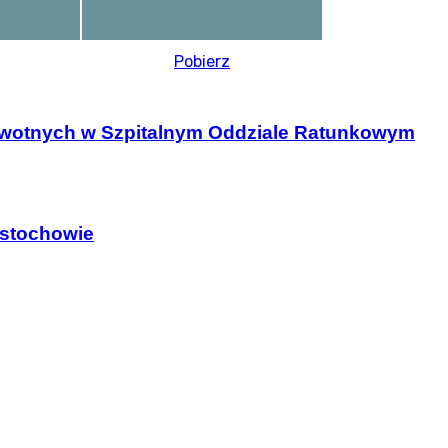
Pobierz
rowotnych w Szpitalnym Oddziale Ratunkowym
ęstochowie