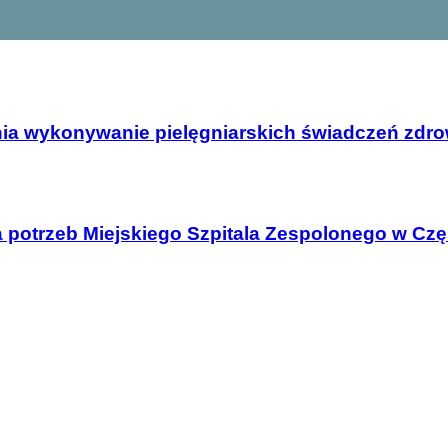
enia wykonywanie pielęgniarskich świadczeń zd
a potrzeb Miejskiego Szpitala Zespolonego w Cz