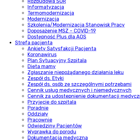
Rozbudowa SOR
Informatyzacja
Termomodernizacja
Modernizacja
Szkolenia/Modernizacja Stanowisk Pracy
Doposażenie MSZ – COVID-19
Dostępność Plus dla AOS
Strefa pacjenta
Ankiety Satysfakcji Pacjenta
Koronawirus
Plan Sytuacyjny Szpitala
Dieta mamy
Zgłaszanie niepożądanego działania leku
Zespół ds. Etyki
Zespół ds. osób ze szczególnymi potrzebami
Cennik usług medycznych i niemedycznych
Cennik za udostepnienie dokumentacji medycz
Przyjęcie do szpitala
Poradnie
Oddziały
Pracownie
Odwiedziny Pacjentów
Wyprawka do porodu
Dokumentacja medyczna