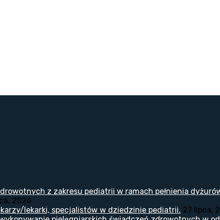
drowotnych z zakresu pediatrii w ramach pełnienia dyżuró
pca, 2026
arzy/lekarki, specjalistów w dziedzinie pediatrii.
27 lipca, 
 wykonywanie pielęgniarskich świadczeń zdrowotnych w odd