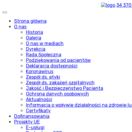
34 370
Strona główna
O nas
Historia
Galeria
O nas w mediach
Dyrekcja
Rada Społeczna
Podziękowania od pacjentów
Deklaracja dostępności
Koronawirus
Zespół ds. etyki
Zespół ds. zakażeń szpitalnych
Jakość i Bezpieczeństwo Pacjenta
Ochrona danych osobowych
Aktualności
Informacja o wpływie działalności na zdrowie lu
Certyfikaty
Dofinansowania
Projekty UE
E-usługi