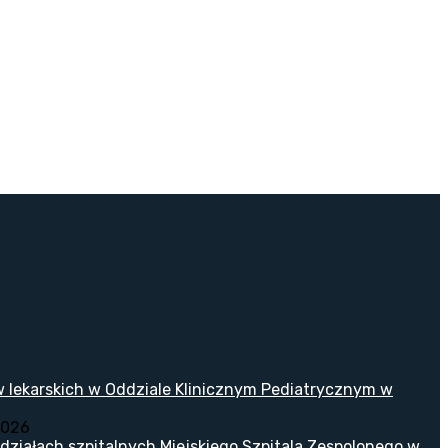
w lekarskich w Oddziale Klinicznym Pediatrycznym w
2026
ziałach szpitalnych Miejskiego Szpitala Zespolonego w