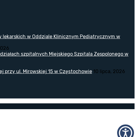
w lekarskich w Oddziale Klinicznym Pediatrycznym w
2026
ziałach szpitalnych Miejskiego Szpitala Zespolonego w
 przy ul. Mirowskiej 15 w Częstochowie
10 lipca, 2026