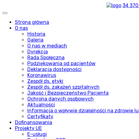
34 370
Strona główna
O nas
Historia
Galeria
O nas w mediach
Dyrekcja
Rada Społeczna
Podziękowania od pacjentów
Deklaracja dostępności
Koronawirus
Zespół ds. etyki
Zespół ds. zakażeń szpitalnych
Jakość i Bezpieczeństwo Pacjenta
Ochrona danych osobowych
Aktualności
Informacja o wpływie działalności na zdrowie lu
Certyfikaty
Dofinansowania
Projekty UE
E-usługi