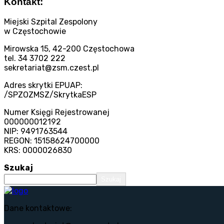
Kontakt:
Miejski Szpital Zespolony
w Częstochowie
Mirowska 15, 42-200 Częstochowa
tel. 34 3702 222
sekretariat@zsm.czest.pl
Adres skrytki EPUAP:
/SPZOZMSZ/SkrytkaESP
Numer Księgi Rejestrowanej
000000012192
NIP: 9491763544
REGON: 15158624700000
KRS: 0000026830
Szukaj
Szukaj
Dane kontaktowe: