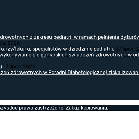
drowotnych z zakresu pediatrii w ramach pełnienia dyżuró
pca, 2026
arzy/lekarki, specjalistów w dziedzinie pediatrii.
27 lipca, 
 wykonywanie pielęgniarskich świadczeń zdrowotnych w odd
u
13 lipca, 2026
zeń zdrowotnych w Poradni Diabetologicznej zlokalizowanej
zystkie prawa zastrzeżone. Zakaz kopiowania.