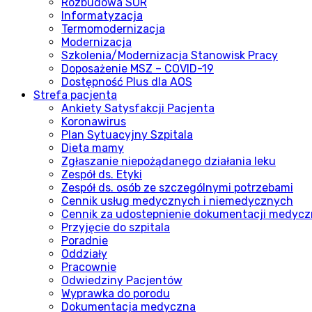
Rozbudowa SOR
Informatyzacja
Termomodernizacja
Modernizacja
Szkolenia/Modernizacja Stanowisk Pracy
Doposażenie MSZ – COVID-19
Dostępność Plus dla AOS
Strefa pacjenta
Ankiety Satysfakcji Pacjenta
Koronawirus
Plan Sytuacyjny Szpitala
Dieta mamy
Zgłaszanie niepożądanego działania leku
Zespół ds. Etyki
Zespół ds. osób ze szczególnymi potrzebami
Cennik usług medycznych i niemedycznych
Cennik za udostepnienie dokumentacji medycz
Przyjęcie do szpitala
Poradnie
Oddziały
Pracownie
Odwiedziny Pacjentów
Wyprawka do porodu
Dokumentacja medyczna