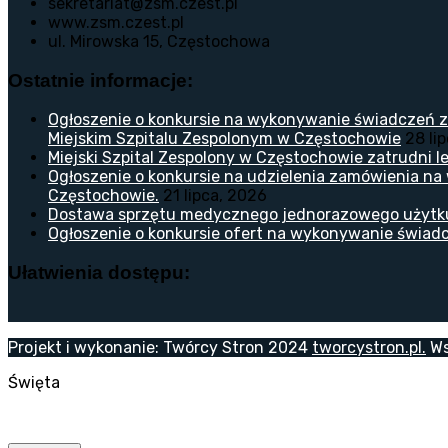
sekretariat@zsm.czest.pl
www.zsm.czest.pl
ul. Mirowska 15, Częstochowa
Ostatnie informacje:
Ogłoszenie o konkursie na wykonywanie świadczeń z
Miejskim Szpitalu Zespolonym w Częstochowie
28 li
Miejski Szpital Zespolony w Częstochowie zatrudni lek
Ogłoszenie o konkursie na udzielenia zamówienia na
Częstochowie.
21 lipca, 2026
Dostawa sprzętu medycznego jednorazowego użytk
Ogłoszenie o konkursie ofert na wykonywanie świadc
Ułatwienia dostępu:
Projekt i wykonanie: Twórcy Stron 2024
tworcystron.pl.
Ws
Święta