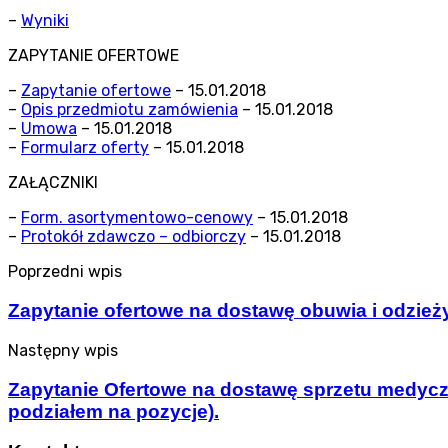
–
Wyniki
ZAPYTANIE OFERTOWE
–
Zapytanie ofertowe
– 15.01.2018
–
Opis przedmiotu zamówienia
– 15.01.2018
–
Umowa
– 15.01.2018
–
Formularz oferty
– 15.01.2018
ZAŁĄCZNIKI
–
Form. asortymentowo-cenowy
– 15.01.2018
–
Protokół zdawczo – odbiorczy
– 15.01.2018
Poprzedni wpis
Zapytanie ofertowe na dostawę obuwia i odzież
Następny wpis
Zapytanie Ofertowe na dostawę sprzetu medycz
podziałem na pozycje).