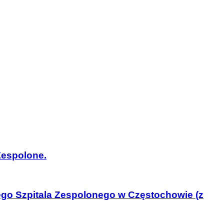
Zespolone.
ego Szpitala Zespolonego w Częstochowie (z