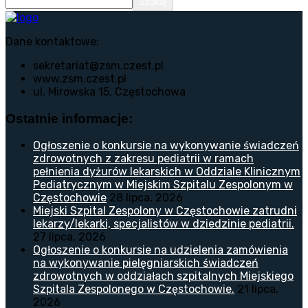
Szukaj
Dane kontaktowe:
sekretariat@zsm.czest.pl
www.zsm.czest.pl
ul. Mirowska 15, Częstochowa
Ostatnie informacje:
Ogłoszenie o konkursie na wykonywanie świadczeń
zdrowotnych z zakresu pediatrii w ramach
pełnienia dyżurów lekarskich w Oddziale Klinicznym
Pediatrycznym w Miejskim Szpitalu Zespolonym w
Częstochowie
28 lipca, 2026
Miejski Szpital Zespolony w Częstochowie zatrudni
lekarzy/lekarki, specjalistów w dziedzinie pediatrii.
27 lipca, 2026
Ogłoszenie o konkursie na udzielenia zamówienia
na wykonywanie pielęgniarskich świadczeń
zdrowotnych w oddziałach szpitalnych Miejskiego
Szpitala Zespolonego w Częstochowie.
21 lipca,
2026