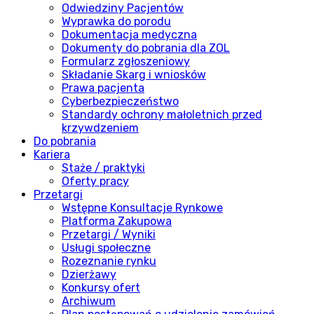
Odwiedziny Pacjentów
Wyprawka do porodu
Dokumentacja medyczna
Dokumenty do pobrania dla ZOL
Formularz zgłoszeniowy
Składanie Skarg i wniosków
Prawa pacjenta
Cyberbezpieczeństwo
Standardy ochrony małoletnich przed
krzywdzeniem
Do pobrania
Kariera
Staże / praktyki
Oferty pracy
Przetargi
Wstępne Konsultacje Rynkowe
Platforma Zakupowa
Przetargi / Wyniki
Usługi społeczne
Rozeznanie rynku
Dzierżawy
Konkursy ofert
Archiwum