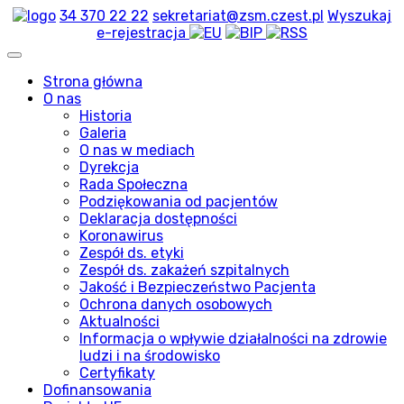
34 370 22 22
sekretariat@zsm.czest.pl
Wyszukaj
e-rejestracja
Strona główna
O nas
Historia
Galeria
O nas w mediach
Dyrekcja
Rada Społeczna
Podziękowania od pacjentów
Deklaracja dostępności
Koronawirus
Zespół ds. etyki
Zespół ds. zakażeń szpitalnych
Jakość i Bezpieczeństwo Pacjenta
Ochrona danych osobowych
Aktualności
Informacja o wpływie działalności na zdrowie
ludzi i na środowisko
Certyfikaty
Dofinansowania