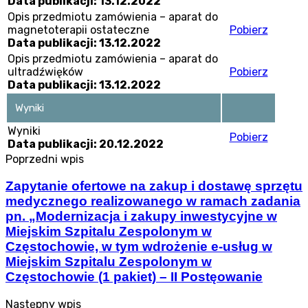
Data publikacji: 13.12.2022
Opis przedmiotu zamówienia – aparat do
magnetoterapii ostateczne
Pobierz
Data publikacji: 13.12.2022
Opis przedmiotu zamówienia – aparat do
ultradźwięków
Pobierz
Data publikacji: 13.12.2022
Wyniki
Wyniki
Pobierz
Data publikacji: 20.12.2022
Poprzedni wpis
Zapytanie ofertowe na zakup i dostawę sprzętu
medycznego realizowanego w ramach zadania
pn. „Modernizacja i zakupy inwestycyjne w
Miejskim Szpitalu Zespolonym w
Częstochowie, w tym wdrożenie e-usług w
Miejskim Szpitalu Zespolonym w
Częstochowie (1 pakiet) – II Postęowanie
Następny wpis