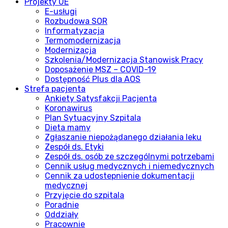
Projekty UE
E-usługi
Rozbudowa SOR
Informatyzacja
Termomodernizacja
Modernizacja
Szkolenia/Modernizacja Stanowisk Pracy
Doposażenie MSZ – COVID-19
Dostępność Plus dla AOS
Strefa pacjenta
Ankiety Satysfakcji Pacjenta
Koronawirus
Plan Sytuacyjny Szpitala
Dieta mamy
Zgłaszanie niepożądanego działania leku
Zespół ds. Etyki
Zespół ds. osób ze szczególnymi potrzebami
Cennik usług medycznych i niemedycznych
Cennik za udostepnienie dokumentacji
medycznej
Przyjęcie do szpitala
Poradnie
Oddziały
Pracownie