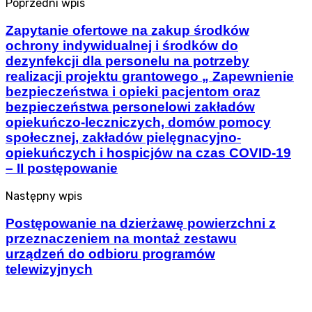
Poprzedni wpis
Zapytanie ofertowe na zakup środków
ochrony indywidualnej i środków do
dezynfekcji dla personelu na potrzeby
realizacji projektu grantowego „ Zapewnienie
bezpieczeństwa i opieki pacjentom oraz
bezpieczeństwa personelowi zakładów
opiekuńczo-leczniczych, domów pomocy
społecznej, zakładów pielęgnacyjno-
opiekuńczych i hospicjów na czas COVID-19
– II postępowanie
Następny wpis
Postępowanie na dzierżawę powierzchni z
przeznaczeniem na montaż zestawu
urządzeń do odbioru programów
telewizyjnych