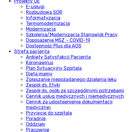
Projekty UE
E-usługi
Rozbudowa SOR
Informatyzacja
Termomodernizacja
Modernizacja
Szkolenia/Modernizacja Stanowisk Pracy
Doposażenie MSZ – COVID-19
Dostępność Plus dla AOS
Strefa pacjenta
Ankiety Satysfakcji Pacjenta
Koronawirus
Plan Sytuacyjny Szpitala
Dieta mamy
Zgłaszanie niepożądanego działania leku
Zespół ds. Etyki
Zespół ds. osób ze szczególnymi potrzebami
Cennik usług medycznych i niemedycznych
Cennik za udostepnienie dokumentacji
medycznej
Przyjęcie do szpitala
Poradnie
Oddziały
Pracownie