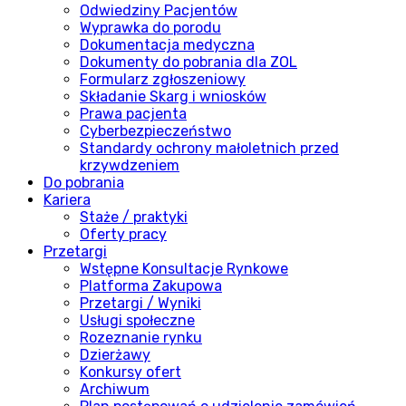
Odwiedziny Pacjentów
Wyprawka do porodu
Dokumentacja medyczna
Dokumenty do pobrania dla ZOL
Formularz zgłoszeniowy
Składanie Skarg i wniosków
Prawa pacjenta
Cyberbezpieczeństwo
Standardy ochrony małoletnich przed
krzywdzeniem
Do pobrania
Kariera
Staże / praktyki
Oferty pracy
Przetargi
Wstępne Konsultacje Rynkowe
Platforma Zakupowa
Przetargi / Wyniki
Usługi społeczne
Rozeznanie rynku
Dzierżawy
Konkursy ofert
Archiwum