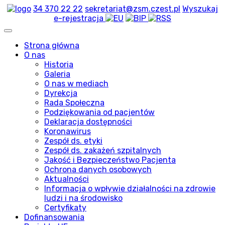
34 370 22 22
sekretariat@zsm.czest.pl
Wyszukaj
e-rejestracja
Strona główna
O nas
Historia
Galeria
O nas w mediach
Dyrekcja
Rada Społeczna
Podziękowania od pacjentów
Deklaracja dostępności
Koronawirus
Zespół ds. etyki
Zespół ds. zakażeń szpitalnych
Jakość i Bezpieczeństwo Pacjenta
Ochrona danych osobowych
Aktualności
Informacja o wpływie działalności na zdrowie
ludzi i na środowisko
Certyfikaty
Dofinansowania