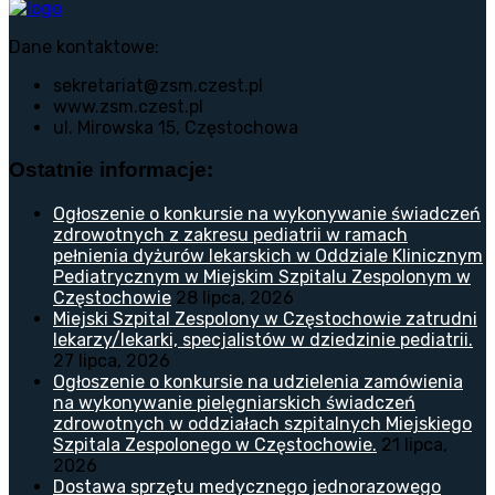
Dane kontaktowe:
sekretariat@zsm.czest.pl
www.zsm.czest.pl
ul. Mirowska 15, Częstochowa
Ostatnie informacje:
Ogłoszenie o konkursie na wykonywanie świadczeń
zdrowotnych z zakresu pediatrii w ramach
pełnienia dyżurów lekarskich w Oddziale Klinicznym
Pediatrycznym w Miejskim Szpitalu Zespolonym w
Częstochowie
28 lipca, 2026
Miejski Szpital Zespolony w Częstochowie zatrudni
lekarzy/lekarki, specjalistów w dziedzinie pediatrii.
27 lipca, 2026
Ogłoszenie o konkursie na udzielenia zamówienia
na wykonywanie pielęgniarskich świadczeń
zdrowotnych w oddziałach szpitalnych Miejskiego
Szpitala Zespolonego w Częstochowie.
21 lipca,
2026
Dostawa sprzętu medycznego jednorazowego