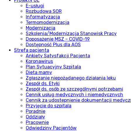
Projekty UE
E-usługi
Rozbudowa SOR
Informatyzacja
Termomodernizacja
Modernizacja
Szkolenia/Modernizacja Stanowisk Pracy
Doposażenie MSZ – COVID-19
Dostępność Plus dla AOS
Strefa pacjenta
Ankiety Satysfakcji Pacjenta
Koronawirus
Plan Sytuacyjny Szpitala
Dieta mamy
Zgłaszanie niepożądanego działania leku
Zespół ds. Etyki
Zespół ds. osób ze szczególnymi potrzebami
Cennik usług medycznych i niemedycznych
Cennik za udostepnienie dokumentacji medycz
Przyjęcie do szpitala
Poradnie
Oddziały
Pracownie
Odwiedziny Pacjentów