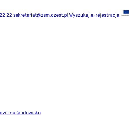
 22 22
sekretariat@zsm.czest.pl
Wyszukaj
e-rejestracja
dzi i na środowisko