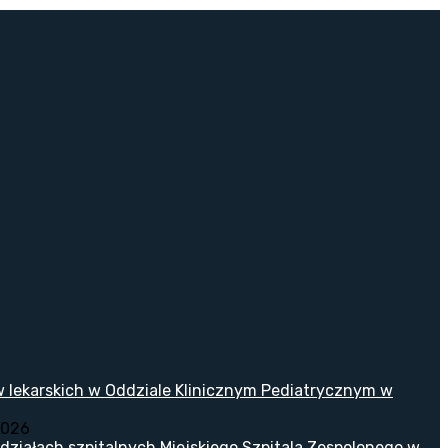
w lekarskich w Oddziale Klinicznym Pediatrycznym w
2026
ziałach szpitalnych Miejskiego Szpitala Zespolonego w