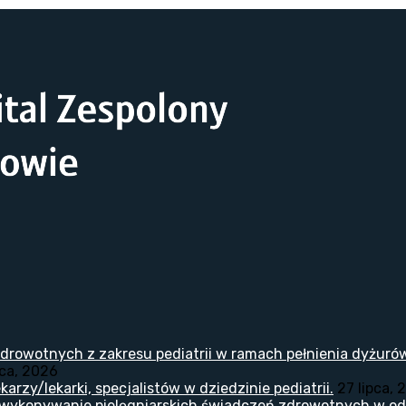
drowotnych z zakresu pediatrii w ramach pełnienia dyżuró
pca, 2026
arzy/lekarki, specjalistów w dziedzinie pediatrii.
27 lipca, 
 wykonywanie pielęgniarskich świadczeń zdrowotnych w odd