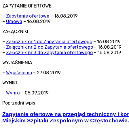
ZAPYTANIE OFERTOWE
–
Zapytanie ofertowe
– 16.08.2019
–
Umowa
– 16.08.2019
ZAŁĄCZNIKI
–
Załącznik nr 1 do Zapytania ofertowego
– 16.08.2019
–
Załącznik nr 2 do Zapytania ofertowego
– 16.08.2019
–
Załącznik nr 3 do Zapytania ofertowego
– 16.08.2019
WYJAŚNIENIA
–
Wyjaśnienia
– 27.08.2019
WYNIKI
–
Wyniki
– 05.09.2019
Poprzedni wpis
Zapytanie ofertowe na przegląd techniczny i 
Miejskim Szpitalu Zespolonym w Częstochowie.