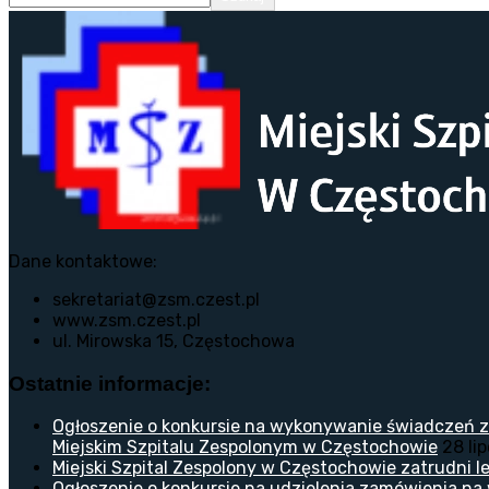
Dane kontaktowe:
sekretariat@zsm.czest.pl
www.zsm.czest.pl
ul. Mirowska 15, Częstochowa
Ostatnie informacje:
Ogłoszenie o konkursie na wykonywanie świadczeń z
Miejskim Szpitalu Zespolonym w Częstochowie
28 li
Miejski Szpital Zespolony w Częstochowie zatrudni lek
Ogłoszenie o konkursie na udzielenia zamówienia na