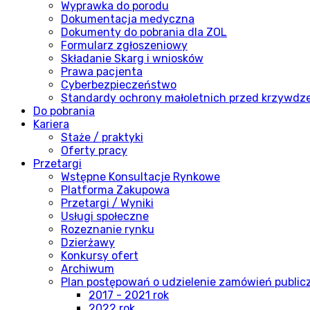
Wyprawka do porodu
Dokumentacja medyczna
Dokumenty do pobrania dla ZOL
Formularz zgłoszeniowy
Składanie Skarg i wniosków
Prawa pacjenta
Cyberbezpieczeństwo
Standardy ochrony małoletnich przed krzywdz
Do pobrania
Kariera
Staże / praktyki
Oferty pracy
Przetargi
Wstępne Konsultacje Rynkowe
Platforma Zakupowa
Przetargi / Wyniki
Usługi społeczne
Rozeznanie rynku
Dzierżawy
Konkursy ofert
Archiwum
Plan postępowań o udzielenie zamówień publi
2017 - 2021 rok
2022 rok