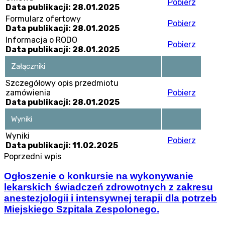
Pobierz
Data publikacji: 28.01.2025
Formularz ofertowy
Pobierz
Data publikacji: 28.01.2025
Informacja o RODO
Pobierz
Data publikacji: 28.01.2025
Załączniki
Szczegółowy opis przedmiotu
zamówienia
Pobierz
Data publikacji: 28.01.2025
Wyniki
Wyniki
Pobierz
Data publikacji: 11.02.2025
Poprzedni wpis
Ogłoszenie o konkursie na wykonywanie
lekarskich świadczeń zdrowotnych z zakresu
anestezjologii i intensywnej terapii dla potrzeb
Miejskiego Szpitala Zespolonego.