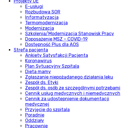
Projekty UE
E-usługi
Rozbudowa SOR
Informatyzacja
Termomodernizacja
Modernizacja
Szkolenia/Modernizacja Stanowisk Pracy
Doposażenie MSZ – COVID-19
Dostępność Plus dla AOS
Strefa pacjenta
Ankiety Satysfakcji Pacjenta
Koronawirus
Plan Sytuacyjny Szpitala
Dieta mamy
Zgłaszanie niepożądanego działania leku
Zespół ds. Etyki
Zespół ds. osób ze szczególnymi potrzebami
Cennik usług medycznych i niemedycznych
Cennik za udostepnienie dokumentacji
medycznej
Przyjęcie do szpitala
Poradnie
Oddziały
Pracownie