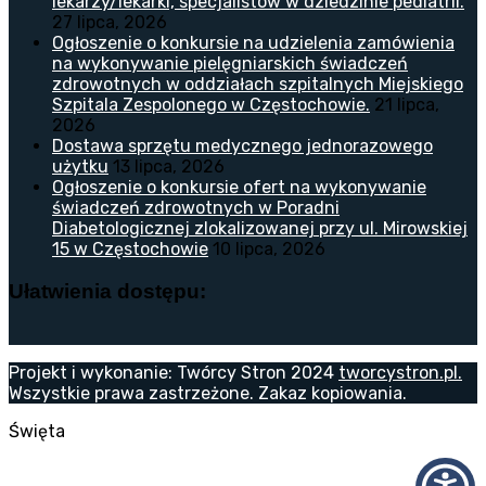
lekarzy/lekarki, specjalistów w dziedzinie pediatrii.
27 lipca, 2026
Ogłoszenie o konkursie na udzielenia zamówienia
na wykonywanie pielęgniarskich świadczeń
zdrowotnych w oddziałach szpitalnych Miejskiego
Szpitala Zespolonego w Częstochowie.
21 lipca,
2026
Dostawa sprzętu medycznego jednorazowego
użytku
13 lipca, 2026
Ogłoszenie o konkursie ofert na wykonywanie
świadczeń zdrowotnych w Poradni
Diabetologicznej zlokalizowanej przy ul. Mirowskiej
15 w Częstochowie
10 lipca, 2026
Ułatwienia dostępu:
Projekt i wykonanie: Twórcy Stron 2024
tworcystron.pl.
Wszystkie prawa zastrzeżone. Zakaz kopiowania.
Święta