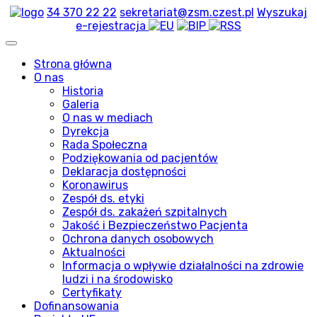
34 370 22 22
sekretariat@zsm.czest.pl
Wyszukaj
e-rejestracja
Strona główna
O nas
Historia
Galeria
O nas w mediach
Dyrekcja
Rada Społeczna
Podziękowania od pacjentów
Deklaracja dostępności
Koronawirus
Zespół ds. etyki
Zespół ds. zakażeń szpitalnych
Jakość i Bezpieczeństwo Pacjenta
Ochrona danych osobowych
Aktualności
Informacja o wpływie działalności na zdrowie
ludzi i na środowisko
Certyfikaty
Dofinansowania