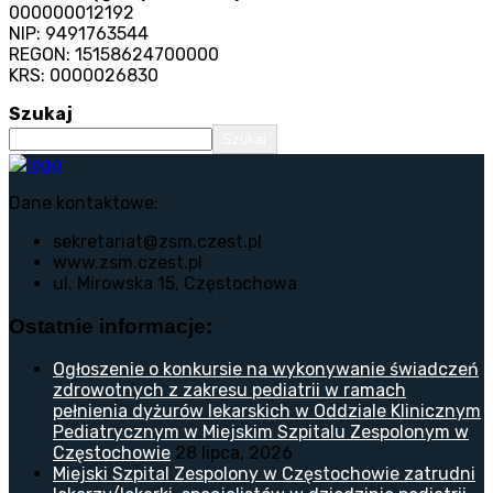
000000012192
NIP: 9491763544
REGON: 15158624700000
KRS: 0000026830
Szukaj
Szukaj
Dane kontaktowe:
sekretariat@zsm.czest.pl
www.zsm.czest.pl
ul. Mirowska 15, Częstochowa
Ostatnie informacje:
Ogłoszenie o konkursie na wykonywanie świadczeń
zdrowotnych z zakresu pediatrii w ramach
pełnienia dyżurów lekarskich w Oddziale Klinicznym
Pediatrycznym w Miejskim Szpitalu Zespolonym w
Częstochowie
28 lipca, 2026
Miejski Szpital Zespolony w Częstochowie zatrudni