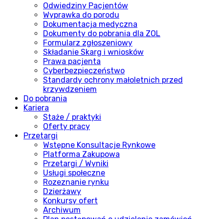
Odwiedziny Pacjentów
Wyprawka do porodu
Dokumentacja medyczna
Dokumenty do pobrania dla ZOL
Formularz zgłoszeniowy
Składanie Skarg i wniosków
Prawa pacjenta
Cyberbezpieczeństwo
Standardy ochrony małoletnich przed
krzywdzeniem
Do pobrania
Kariera
Staże / praktyki
Oferty pracy
Przetargi
Wstępne Konsultacje Rynkowe
Platforma Zakupowa
Przetargi / Wyniki
Usługi społeczne
Rozeznanie rynku
Dzierżawy
Konkursy ofert
Archiwum