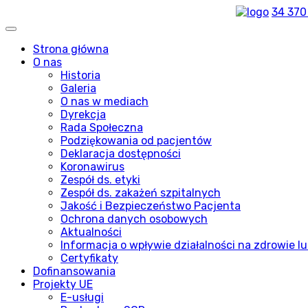
34 370
Strona główna
O nas
Historia
Galeria
O nas w mediach
Dyrekcja
Rada Społeczna
Podziękowania od pacjentów
Deklaracja dostępności
Koronawirus
Zespół ds. etyki
Zespół ds. zakażeń szpitalnych
Jakość i Bezpieczeństwo Pacjenta
Ochrona danych osobowych
Aktualności
Informacja o wpływie działalności na zdrowie lu
Certyfikaty
Dofinansowania
Projekty UE
E-usługi