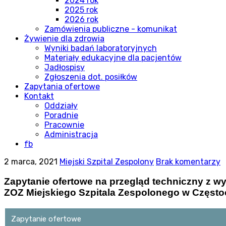
2024 rok
2025 rok
2026 rok
Zamówienia publiczne - komunikat
Żywienie dla zdrowia
Wyniki badań laboratoryjnych
Materiały edukacyjne dla pacjentów
Jadłospisy
Zgłoszenia dot. posiłków
Zapytania ofertowe
Kontakt
Oddziały
Poradnie
Pracownie
Administracja
fb
2 marca, 2021
Miejski Szpital Zespolony
Brak komentarzy
Zapytanie ofertowe na przegląd techniczny z w
ZOZ Miejskiego Szpitala Zespolonego w Częst
Zapytanie ofertowe