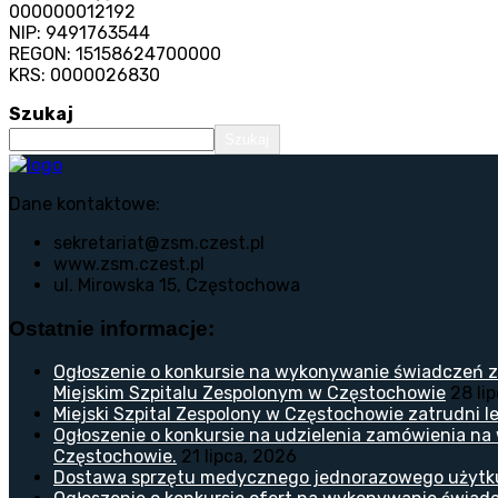
000000012192
NIP: 9491763544
REGON: 15158624700000
KRS: 0000026830
Szukaj
Szukaj
Dane kontaktowe:
sekretariat@zsm.czest.pl
www.zsm.czest.pl
ul. Mirowska 15, Częstochowa
Ostatnie informacje:
Ogłoszenie o konkursie na wykonywanie świadczeń z
Miejskim Szpitalu Zespolonym w Częstochowie
28 li
Miejski Szpital Zespolony w Częstochowie zatrudni lek
Ogłoszenie o konkursie na udzielenia zamówienia na
Częstochowie.
21 lipca, 2026
Dostawa sprzętu medycznego jednorazowego użytk