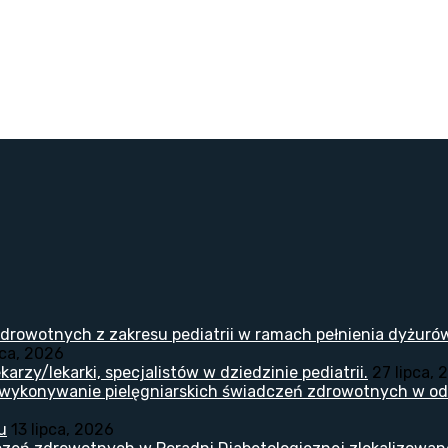
drowotnych z zakresu pediatrii w ramach pełnienia dyżuró
pca, 2026
arzy/lekarki, specjalistów w dziedzinie pediatrii.
27 lipca, 
 wykonywanie pielęgniarskich świadczeń zdrowotnych w odd
u
13 lipca, 2026