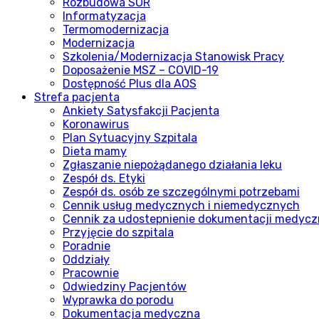
Rozbudowa SOR
Informatyzacja
Termomodernizacja
Modernizacja
Szkolenia/Modernizacja Stanowisk Pracy
Doposażenie MSZ – COVID-19
Dostępność Plus dla AOS
Strefa pacjenta
Ankiety Satysfakcji Pacjenta
Koronawirus
Plan Sytuacyjny Szpitala
Dieta mamy
Zgłaszanie niepożądanego działania leku
Zespół ds. Etyki
Zespół ds. osób ze szczególnymi potrzebami
Cennik usług medycznych i niemedycznych
Cennik za udostepnienie dokumentacji medycz
Przyjęcie do szpitala
Poradnie
Oddziały
Pracownie
Odwiedziny Pacjentów
Wyprawka do porodu
Dokumentacja medyczna