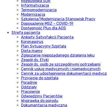
Rozbudowa SOR
Informatyzacja
Termomodernizacja
Modernizacja
Szkolenia/Modernizacja Stanowisk Pracy
Doposażenie MSZ – COVID-19
Dostępność Plus dla AOS
Strefa pacjenta
Ankiety Satysfakcji Pacjenta
Koronawirus
Plan Sytuacyjny Szpitala
Dieta mamy
Zgłaszanie niepożądanego działania leku
Zespół ds. Etyki
Zespół ds. osób ze szczególnymi potrzebami
Cennik usług medycznych i niemedycznych
Cennik za udostepnienie dokumentacji medycz
Przyjęcie do szpitala
Poradnie
Oddziały
Pracownie
Odwiedziny Pacjentów
Wyprawka do porodu
Dokumentacja medyczna