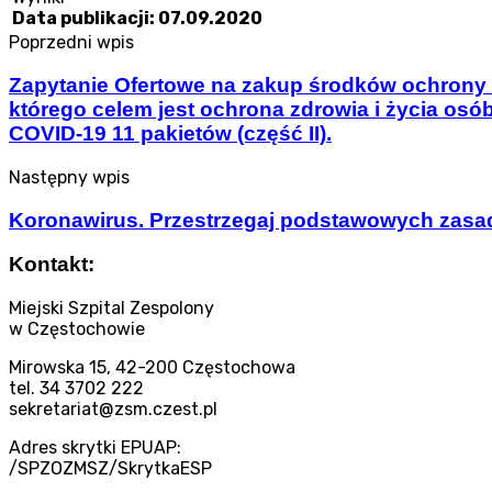
Data publikacji: 07.09.2020
Poprzedni wpis
Zapytanie Ofertowe na zakup środków ochrony in
którego celem jest ochrona zdrowia i życia o
COVID-19 11 pakietów (część II).
Następny wpis
Koronawirus. Przestrzegaj podstawowych zasad
Kontakt:
Miejski Szpital Zespolony
w Częstochowie
Mirowska 15, 42-200 Częstochowa
tel. 34 3702 222
sekretariat@zsm.czest.pl
Adres skrytki EPUAP:
/SPZOZMSZ/SkrytkaESP