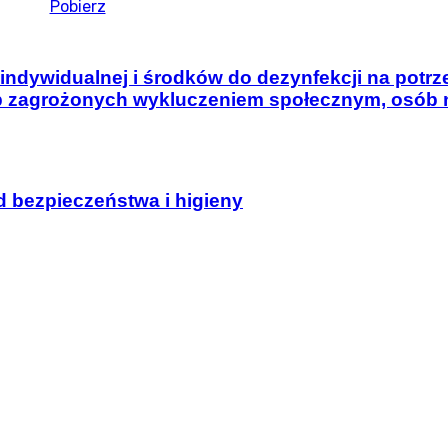
Pobierz
dywidualnej i środków do dezynfekcji na potrzeb
sób zagrożonych wykluczeniem społecznym, osób 
 bezpieczeństwa i higieny