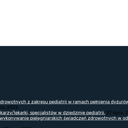
drowotnych z zakresu pediatrii w ramach pełnienia dyżuró
pca, 2026
arzy/lekarki, specjalistów w dziedzinie pediatrii.
27 lipca, 
 wykonywanie pielęgniarskich świadczeń zdrowotnych w odd