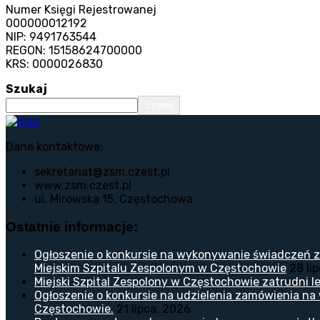
Numer Księgi Rejestrowanej
000000012192
NIP: 9491763544
REGON: 15158624700000
KRS: 0000026830
Szukaj
Szukaj
Dane kontaktowe:
sekretariat@zsm.czest.pl
www.zsm.czest.pl
ul. Mirowska 15, Częstochowa
Ostatnie informacje:
Ogłoszenie o konkursie na wykonywanie świadczeń z
Miejskim Szpitalu Zespolonym w Częstochowie
28 li
Miejski Szpital Zespolony w Częstochowie zatrudni lek
Ogłoszenie o konkursie na udzielenia zamówienia na
Częstochowie.
21 lipca, 2026