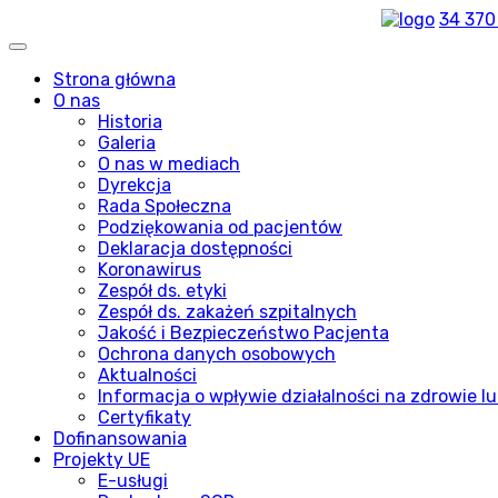
34 370
Strona główna
O nas
Historia
Galeria
O nas w mediach
Dyrekcja
Rada Społeczna
Podziękowania od pacjentów
Deklaracja dostępności
Koronawirus
Zespół ds. etyki
Zespół ds. zakażeń szpitalnych
Jakość i Bezpieczeństwo Pacjenta
Ochrona danych osobowych
Aktualności
Informacja o wpływie działalności na zdrowie lu
Certyfikaty
Dofinansowania
Projekty UE
E-usługi