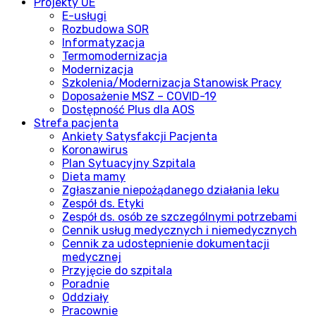
Projekty UE
E-usługi
Rozbudowa SOR
Informatyzacja
Termomodernizacja
Modernizacja
Szkolenia/Modernizacja Stanowisk Pracy
Doposażenie MSZ – COVID-19
Dostępność Plus dla AOS
Strefa pacjenta
Ankiety Satysfakcji Pacjenta
Koronawirus
Plan Sytuacyjny Szpitala
Dieta mamy
Zgłaszanie niepożądanego działania leku
Zespół ds. Etyki
Zespół ds. osób ze szczególnymi potrzebami
Cennik usług medycznych i niemedycznych
Cennik za udostepnienie dokumentacji
medycznej
Przyjęcie do szpitala
Poradnie
Oddziały
Pracownie