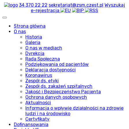
34 370 22 22
sekretariat@zsm.czest.pl
Wyszukaj
e-rejestracja
Strona główna
O nas
Historia
Galeria
O nas w mediach
Dyrekcja
Rada Społeczna
Podziękowania od pacjentów
Deklaracja dostępności
Koronawirus
Zespół ds. etyki
Zespół ds. zakażeń szpitalnych
Jakość i Bezpieczeństwo Pacjenta
Ochrona danych osobowych
Aktualności
Informacja o wpływie działalności na zdrowie
ludzi i na środowisko
Certyfikaty
Dofinansowania