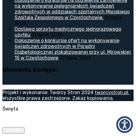
Ogłoszenie o konkursie na udzielenia zamówienia
na wykonywanie pielęgniarskich świadczeń
zdrowotnych w oddziałach szpitalnych Miejskiego
Szpitala Zespolonego w Częstochowie.
21 lipca,
2026
Dostawa sprzętu medycznego jednorazowego
użytku
13 lipca, 2026
Ogłoszenie o konkursie ofert na wykonywanie
świadczeń zdrowotnych w Poradni
Diabetologicznej zlokalizowanej przy ul. Mirowskiej
15 w Częstochowie
10 lipca, 2026
Ułatwienia dostępu:
Projekt i wykonanie: Twórcy Stron 2024
tworcystron.pl.
Wszystkie prawa zastrzeżone. Zakaz kopiowania.
Święta
ZAMKNIJ