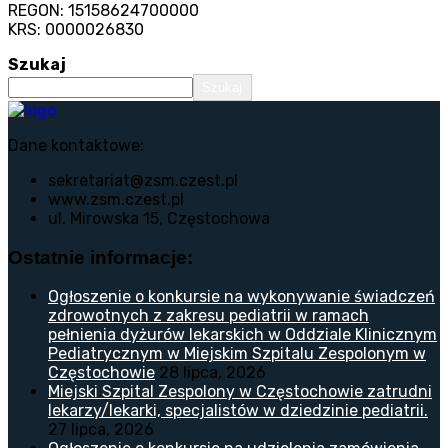
REGON: 15158624700000
KRS: 0000026830
Szukaj
Szukaj
Dane kontaktowe:
sekretariat@zsm.czest.pl
www.zsm.czest.pl
ul. Mirowska 15, Częstochowa
Ostatnie informacje:
Ogłoszenie o konkursie na wykonywanie świadczeń
zdrowotnych z zakresu pediatrii w ramach
pełnienia dyżurów lekarskich w Oddziale Klinicznym
Pediatrycznym w Miejskim Szpitalu Zespolonym w
Częstochowie
28 lipca, 2026
Miejski Szpital Zespolony w Częstochowie zatrudni
lekarzy/lekarki, specjalistów w dziedzinie pediatrii.
27 lipca, 2026