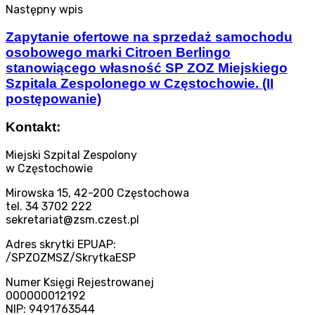
Następny wpis
Zapytanie ofertowe na sprzedaż samochodu
osobowego marki Citroen Berlingo
stanowiącego własność SP ZOZ Miejskiego
Szpitala Zespolonego w Częstochowie. (II
postępowanie)
Kontakt:
Miejski Szpital Zespolony
w Częstochowie
Mirowska 15, 42-200 Częstochowa
tel. 34 3702 222
sekretariat@zsm.czest.pl
Adres skrytki EPUAP:
/SPZOZMSZ/SkrytkaESP
Numer Księgi Rejestrowanej
000000012192
NIP: 9491763544