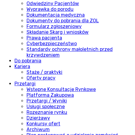
Odwiedziny Pacjentów
Wyprawka do porodu
Dokumentacja medyczna
Dokumenty do pobrania dla ZOL
Formularz zgłoszeniowy
Składanie Skarg i wniosków
Prawa pacjenta
Cyberbezpieczeństwo
Standardy ochrony małoletnich przed
krzywdzeniem
Do pobrania
Kariera
Staże / praktyki
Oferty pracy
Przetargi
Wstępne Konsultacje Rynkowe
Platforma Zakupowa
Przetargi / Wyniki
Usługi społeczne
Rozeznanie rynku
Dzierżawy
Konkursy ofert
Archiwum