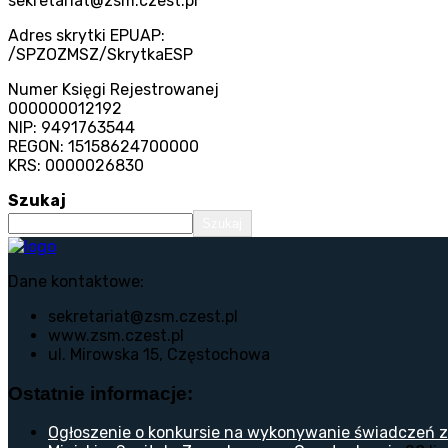
sekretariat@zsm.czest.pl
Adres skrytki EPUAP:
/SPZOZMSZ/SkrytkaESP
Numer Księgi Rejestrowanej
000000012192
NIP: 9491763544
REGON: 15158624700000
KRS: 0000026830
Szukaj
Szukaj
Dane kontaktowe:
sekretariat@zsm.czest.pl
www.zsm.czest.pl
ul. Mirowska 15, Częstochowa
Ostatnie informacje:
Ogłoszenie o konkursie na wykonywanie świadczeń z