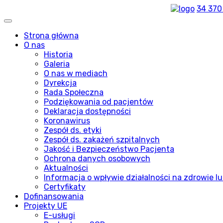
34 370
Strona główna
O nas
Historia
Galeria
O nas w mediach
Dyrekcja
Rada Społeczna
Podziękowania od pacjentów
Deklaracja dostępności
Koronawirus
Zespół ds. etyki
Zespół ds. zakażeń szpitalnych
Jakość i Bezpieczeństwo Pacjenta
Ochrona danych osobowych
Aktualności
Informacja o wpływie działalności na zdrowie lu
Certyfikaty
Dofinansowania
Projekty UE
E-usługi