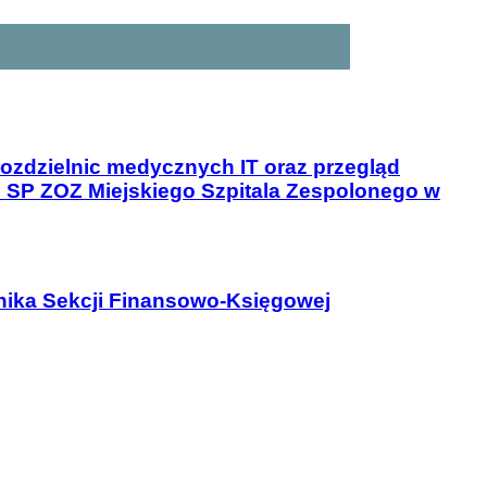
ozdzielnic medycznych IT oraz przegląd
h SP ZOZ Miejskiego Szpitala Zespolonego w
wnika Sekcji Finansowo-Księgowej