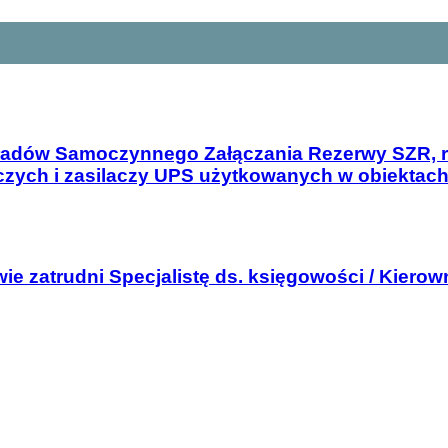
kładów Samoczynnego Załączania Rezerwy SZR, r
czych i zasilaczy UPS użytkowanych w obiektac
ie zatrudni Specjalistę ds. księgowości / Kiero