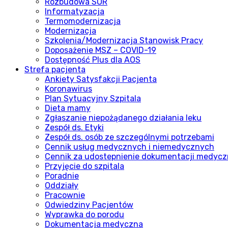
Rozbudowa SOR
Informatyzacja
Termomodernizacja
Modernizacja
Szkolenia/Modernizacja Stanowisk Pracy
Doposażenie MSZ – COVID-19
Dostępność Plus dla AOS
Strefa pacjenta
Ankiety Satysfakcji Pacjenta
Koronawirus
Plan Sytuacyjny Szpitala
Dieta mamy
Zgłaszanie niepożądanego działania leku
Zespół ds. Etyki
Zespół ds. osób ze szczególnymi potrzebami
Cennik usług medycznych i niemedycznych
Cennik za udostepnienie dokumentacji medycz
Przyjęcie do szpitala
Poradnie
Oddziały
Pracownie
Odwiedziny Pacjentów
Wyprawka do porodu
Dokumentacja medyczna