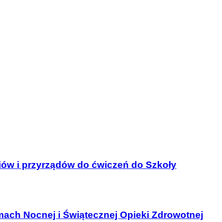
iów i przyrządów do ćwiczeń do Szkoły
mach Nocnej i Świątecznej Opieki Zdrowotnej