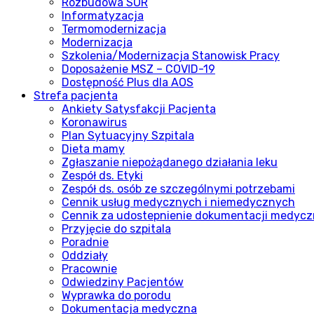
Rozbudowa SOR
Informatyzacja
Termomodernizacja
Modernizacja
Szkolenia/Modernizacja Stanowisk Pracy
Doposażenie MSZ – COVID-19
Dostępność Plus dla AOS
Strefa pacjenta
Ankiety Satysfakcji Pacjenta
Koronawirus
Plan Sytuacyjny Szpitala
Dieta mamy
Zgłaszanie niepożądanego działania leku
Zespół ds. Etyki
Zespół ds. osób ze szczególnymi potrzebami
Cennik usług medycznych i niemedycznych
Cennik za udostepnienie dokumentacji medycz
Przyjęcie do szpitala
Poradnie
Oddziały
Pracownie
Odwiedziny Pacjentów
Wyprawka do porodu
Dokumentacja medyczna