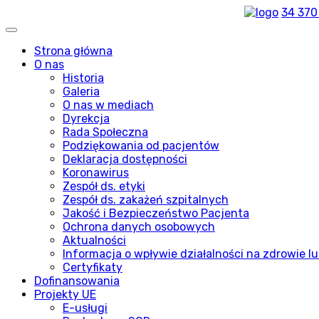
34 370
Strona główna
O nas
Historia
Galeria
O nas w mediach
Dyrekcja
Rada Społeczna
Podziękowania od pacjentów
Deklaracja dostępności
Koronawirus
Zespół ds. etyki
Zespół ds. zakażeń szpitalnych
Jakość i Bezpieczeństwo Pacjenta
Ochrona danych osobowych
Aktualności
Informacja o wpływie działalności na zdrowie lu
Certyfikaty
Dofinansowania
Projekty UE
E-usługi