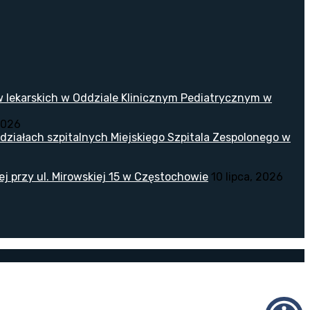
w lekarskich w Oddziale Klinicznym Pediatrycznym w
2026
ziałach szpitalnych Miejskiego Szpitala Zespolonego w
 przy ul. Mirowskiej 15 w Częstochowie
10 lipca, 2026