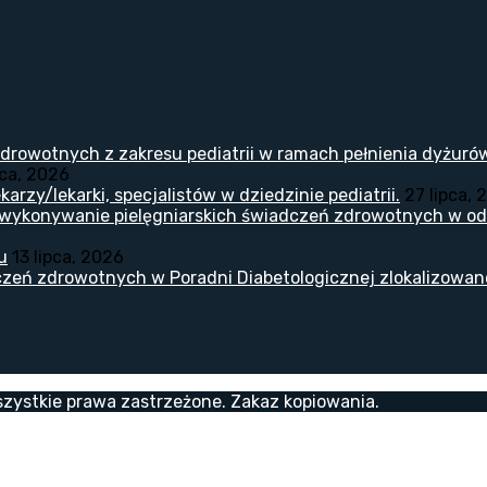
drowotnych z zakresu pediatrii w ramach pełnienia dyżuró
pca, 2026
arzy/lekarki, specjalistów w dziedzinie pediatrii.
27 lipca, 
 wykonywanie pielęgniarskich świadczeń zdrowotnych w odd
u
13 lipca, 2026
zeń zdrowotnych w Poradni Diabetologicznej zlokalizowanej
zystkie prawa zastrzeżone. Zakaz kopiowania.