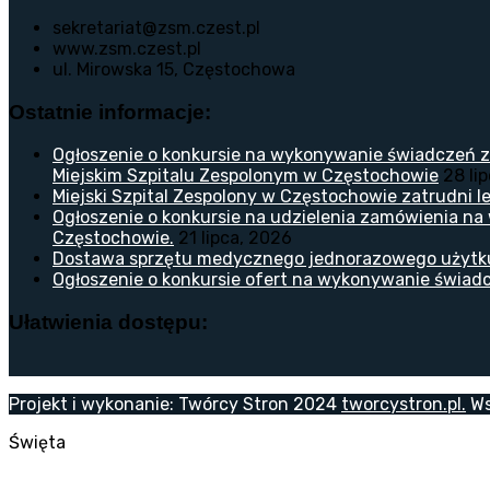
sekretariat@zsm.czest.pl
www.zsm.czest.pl
ul. Mirowska 15, Częstochowa
Ostatnie informacje:
Ogłoszenie o konkursie na wykonywanie świadczeń z
Miejskim Szpitalu Zespolonym w Częstochowie
28 li
Miejski Szpital Zespolony w Częstochowie zatrudni lek
Ogłoszenie o konkursie na udzielenia zamówienia na
Częstochowie.
21 lipca, 2026
Dostawa sprzętu medycznego jednorazowego użytk
Ogłoszenie o konkursie ofert na wykonywanie świadc
Ułatwienia dostępu:
Projekt i wykonanie: Twórcy Stron 2024
tworcystron.pl.
Ws
Święta