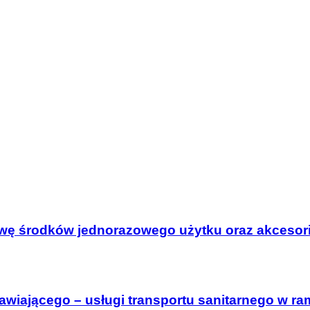
awę środków jednorazowego użytku oraz akcesor
awiającego – usługi transportu sanitarnego w ra