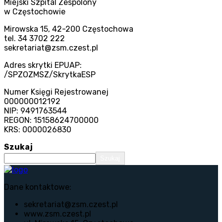
Miejski Szpital Zespolony
w Częstochowie
Mirowska 15, 42-200 Częstochowa
tel. 34 3702 222
sekretariat@zsm.czest.pl
Adres skrytki EPUAP:
/SPZOZMSZ/SkrytkaESP
Numer Księgi Rejestrowanej
000000012192
NIP: 9491763544
REGON: 15158624700000
KRS: 0000026830
Szukaj
Szukaj
Dane kontaktowe:
sekretariat@zsm.czest.pl
www.zsm.czest.pl