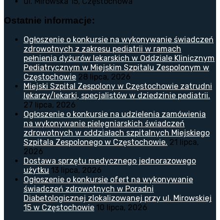
ul. Mirowska 15, Częstochowa
Ostatnie informacje:
Ogłoszenie o konkursie na wykonywanie świadczeń
zdrowotnych z zakresu pediatrii w ramach
pełnienia dyżurów lekarskich w Oddziale Klinicznym
Pediatrycznym w Miejskim Szpitalu Zespolonym w
Częstochowie
28 lipca, 2026
Miejski Szpital Zespolony w Częstochowie zatrudni
lekarzy/lekarki, specjalistów w dziedzinie pediatrii.
27 lipca, 2026
Ogłoszenie o konkursie na udzielenia zamówienia
na wykonywanie pielęgniarskich świadczeń
zdrowotnych w oddziałach szpitalnych Miejskiego
Szpitala Zespolonego w Częstochowie.
21 lipca,
2026
Dostawa sprzętu medycznego jednorazowego
użytku
13 lipca, 2026
Ogłoszenie o konkursie ofert na wykonywanie
świadczeń zdrowotnych w Poradni
Diabetologicznej zlokalizowanej przy ul. Mirowskiej
15 w Częstochowie
10 lipca, 2026