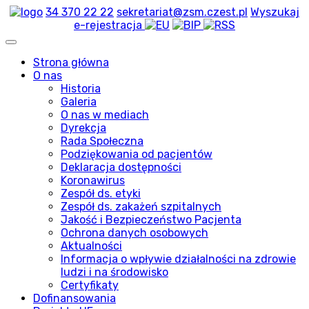
34 370 22 22
sekretariat@zsm.czest.pl
Wyszukaj
e-rejestracja
Strona główna
O nas
Historia
Galeria
O nas w mediach
Dyrekcja
Rada Społeczna
Podziękowania od pacjentów
Deklaracja dostępności
Koronawirus
Zespół ds. etyki
Zespół ds. zakażeń szpitalnych
Jakość i Bezpieczeństwo Pacjenta
Ochrona danych osobowych
Aktualności
Informacja o wpływie działalności na zdrowie
ludzi i na środowisko
Certyfikaty
Dofinansowania