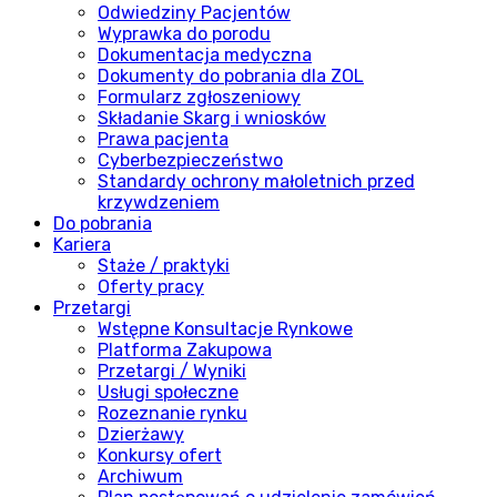
Odwiedziny Pacjentów
Wyprawka do porodu
Dokumentacja medyczna
Dokumenty do pobrania dla ZOL
Formularz zgłoszeniowy
Składanie Skarg i wniosków
Prawa pacjenta
Cyberbezpieczeństwo
Standardy ochrony małoletnich przed
krzywdzeniem
Do pobrania
Kariera
Staże / praktyki
Oferty pracy
Przetargi
Wstępne Konsultacje Rynkowe
Platforma Zakupowa
Przetargi / Wyniki
Usługi społeczne
Rozeznanie rynku
Dzierżawy
Konkursy ofert
Archiwum