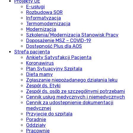
Projekty UE
E-usługi
Rozbudowa SOR
Informatyzacja
Termomodernizacja
Modernizacja
Szkolenia/Modernizacja Stanowisk Pracy
Doposażenie MSZ – COVID-19
Dostępność Plus dla AOS
Strefa pacjenta
Ankiety Satysfakcji Pacjenta
Koronawirus
Plan Sytuacyjny Szpitala
Dieta mamy
Zgłaszanie niepożądanego działania leku
Zespół ds. Etyki
Zespół ds. osób ze szczególnymi potrzebami
Cennik usług medycznych i niemedycznych
Cennik za udostepnienie dokumentacji
medycznej
Przyjęcie do szpitala
Poradnie
Oddziały
Pracownie