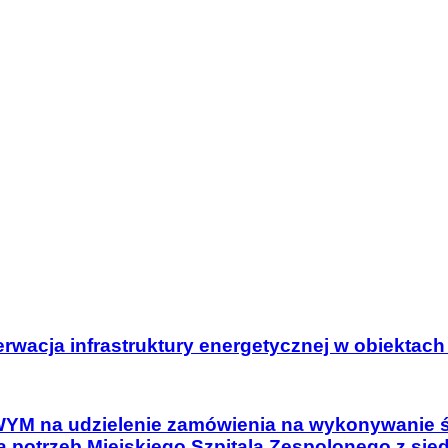
rwacja infrastruktury energetycznej w obiektach 
 udzielenie zamówienia na wykonywanie świa
la potrzeb Miejskiego Szpitala Zespolonego z sie