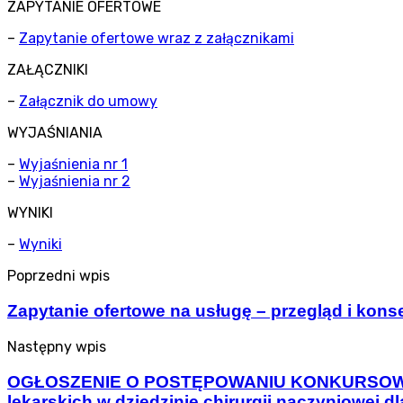
ZAPYTANIE OFERTOWE
–
Zapytanie ofertowe wraz z załącznikami
ZAŁĄCZNIKI
–
Załącznik do umowy
WYJAŚNIANIA
–
Wyjaśnienia nr 1
–
Wyjaśnienia nr 2
WYNIKI
–
Wyniki
Poprzedni wpis
Zapytanie ofertowe na usługę – przegląd i konse
Następny wpis
OGŁOSZENIE O POSTĘPOWANIU KONKURSOWYM na
lekarskich w dziedzinie chirurgii naczyniowej d