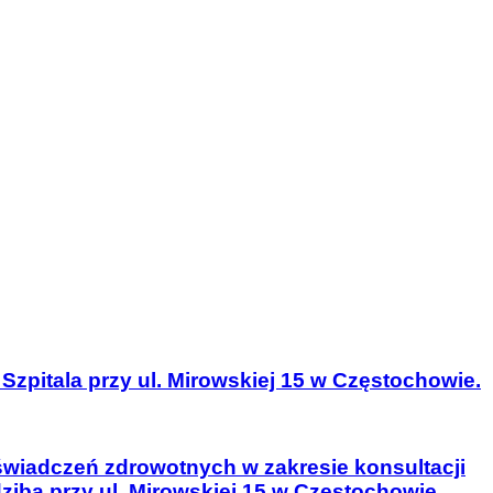
Szpitala przy ul. Mirowskiej 15 w Częstochowie.
dczeń zdrowotnych w zakresie konsultacji
dzibą przy ul. Mirowskiej 15 w Częstochowie