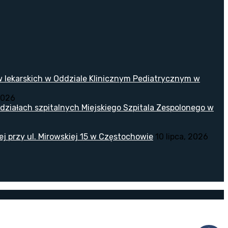
w lekarskich w Oddziale Klinicznym Pediatrycznym w
2026
ziałach szpitalnych Miejskiego Szpitala Zespolonego w
 przy ul. Mirowskiej 15 w Częstochowie
10 lipca, 2026