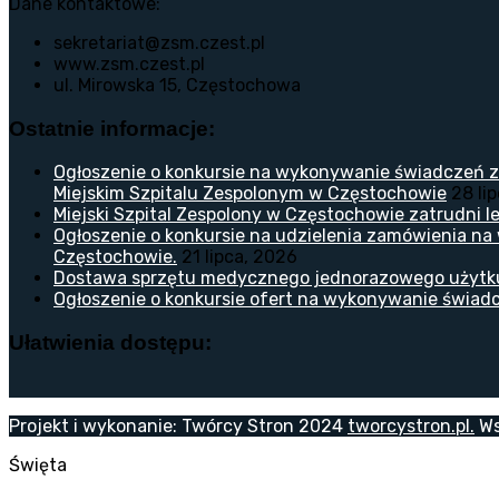
Dane kontaktowe:
sekretariat@zsm.czest.pl
www.zsm.czest.pl
ul. Mirowska 15, Częstochowa
Ostatnie informacje:
Ogłoszenie o konkursie na wykonywanie świadczeń z
Miejskim Szpitalu Zespolonym w Częstochowie
28 li
Miejski Szpital Zespolony w Częstochowie zatrudni lek
Ogłoszenie o konkursie na udzielenia zamówienia na
Częstochowie.
21 lipca, 2026
Dostawa sprzętu medycznego jednorazowego użytk
Ogłoszenie o konkursie ofert na wykonywanie świadc
Ułatwienia dostępu:
Projekt i wykonanie: Twórcy Stron 2024
tworcystron.pl.
Ws
Święta