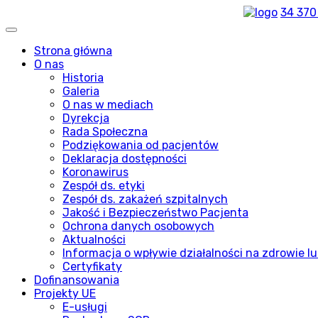
34 370
Strona główna
O nas
Historia
Galeria
O nas w mediach
Dyrekcja
Rada Społeczna
Podziękowania od pacjentów
Deklaracja dostępności
Koronawirus
Zespół ds. etyki
Zespół ds. zakażeń szpitalnych
Jakość i Bezpieczeństwo Pacjenta
Ochrona danych osobowych
Aktualności
Informacja o wpływie działalności na zdrowie lu
Certyfikaty
Dofinansowania
Projekty UE
E-usługi