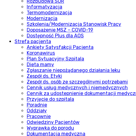
Rozbudowa SOR
Informatyzacja
Termomodernizacja
Modernizacja
Szkolenia/Modernizacja Stanowisk Pracy
Doposażenie MSZ – COVID-19
Dostępność Plus dla AOS
Strefa pacjenta
Ankiety Satysfakcji Pacjenta
Koronawirus
Plan Sytuacyjny Szpitala
Dieta mamy
Zgłaszanie niepożądanego działania leku
Zespół ds. Etyki
Zespół ds. osób ze szczególnymi potrzebami
Cennik usług medycznych i niemedycznych
Cennik za udostepnienie dokumentacji medycz
Przyjęcie do szpitala
Poradnie
Oddziały
Pracownie
Odwiedziny Pacjentów
Wyprawka do porodu
Dokumentacja medyczna