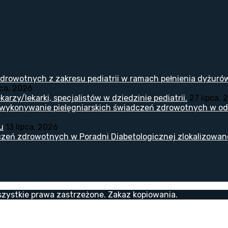
drowotnych z zakresu pediatrii w ramach pełnienia dyżuró
pca, 2026
arzy/lekarki, specjalistów w dziedzinie pediatrii.
27 lipca, 
 wykonywanie pielęgniarskich świadczeń zdrowotnych w odd
u
13 lipca, 2026
zeń zdrowotnych w Poradni Diabetologicznej zlokalizowanej
zystkie prawa zastrzeżone. Zakaz kopiowania.