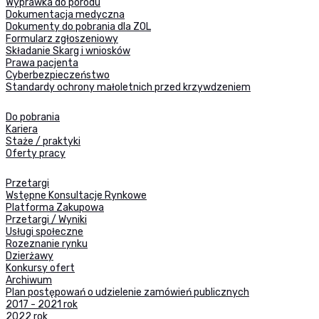
Wyprawka do porodu
Dokumentacja medyczna
Dokumenty do pobrania dla ZOL
Formularz zgłoszeniowy
Składanie Skarg i wniosków
Prawa pacjenta
Cyberbezpieczeństwo
Standardy ochrony małoletnich przed krzywdzeniem
Do pobrania
Kariera
Staże / praktyki
Oferty pracy
Przetargi
Wstępne Konsultacje Rynkowe
Platforma Zakupowa
Przetargi / Wyniki
Usługi społeczne
Rozeznanie rynku
Dzierżawy
Konkursy ofert
Archiwum
Plan postępowań o udzielenie zamówień publicznych
2017 - 2021 rok
2022 rok