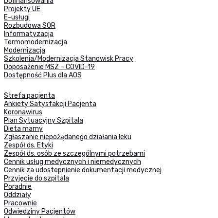
Dofinansowania
Projekty UE
E-usługi
Rozbudowa SOR
Informatyzacja
Termomodernizacja
Modernizacja
Szkolenia/Modernizacja Stanowisk Pracy
Doposażenie MSZ – COVID-19
Dostępność Plus dla AOS
Strefa pacjenta
Ankiety Satysfakcji Pacjenta
Koronawirus
Plan Sytuacyjny Szpitala
Dieta mamy
Zgłaszanie niepożądanego działania leku
Zespół ds. Etyki
Zespół ds. osób ze szczególnymi potrzebami
Cennik usług medycznych i niemedycznych
Cennik za udostepnienie dokumentacji medycznej
Przyjęcie do szpitala
Poradnie
Oddziały
Pracownie
Odwiedziny Pacjentów