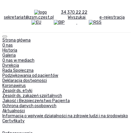
34 370 22 22
sekretariat@zsm.czest.pl
Wyszukaj
e-rejestracja
Strona główna
O nas
Historia
Galeria
O nas w mediach
Dyrekcja
Rada Społeczna
Podziękowania od pacjentów
Deklaracja dostępności
Koronawirus
Zespół ds. etyki
Zespół ds. zakażeń szpitalnych
Jakość i Bezpieczeństwo Pacjenta
Ochrona danych osobowych
Aktualności
Informacja o wpływie działalności na zdrowie ludzi i na środowisko
Certyfikaty