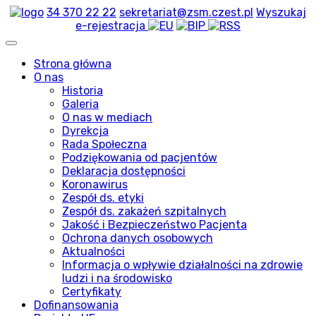
34 370 22 22
sekretariat@zsm.czest.pl
Wyszukaj
e-rejestracja
Strona główna
O nas
Historia
Galeria
O nas w mediach
Dyrekcja
Rada Społeczna
Podziękowania od pacjentów
Deklaracja dostępności
Koronawirus
Zespół ds. etyki
Zespół ds. zakażeń szpitalnych
Jakość i Bezpieczeństwo Pacjenta
Ochrona danych osobowych
Aktualności
Informacja o wpływie działalności na zdrowie
ludzi i na środowisko
Certyfikaty
Dofinansowania