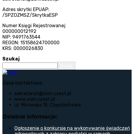
Adres skrytki EPUAP:
/SPZOZMSZ/SkrytkaESP
Numer Księgi Rejestrowanej
000000012192
NIP: 9491763544
REGON: 15158624700000
KRS: 0000026830
Szukaj
Szukaj
Dane kontaktowe:
sekretariat@zsm.czest.pl
www.zsm.czest.pl
ul. Mirowska 15, Częstochowa
Ostatnie informacje:
Ogłoszenie o konkursie na wykonywanie świadczeń
zdrowotnych z zakresu pediatrii w ramach