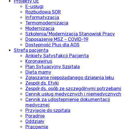
Projekty UE
E-usługi
Rozbudowa SOR
Informatyzacja
Termomodernizacja
Modernizacja
Szkolenia/Modernizacja Stanowisk Pracy
Doposażenie MSZ – COVID-19
Dostępność Plus dla AOS
Strefa pacjenta
Ankiety Satysfakcji Pacjenta
Koronawirus
Plan Sytuacyjny Szpitala
Dieta mamy
Zgłaszanie niepożądanego działania leku
Zespół ds. Etyki
Zespół ds. osób ze szczególnymi potrzebami
Cennik usług medycznych i niemedycznych
Cennik za udostepnienie dokumentacji
medycznej
Przyjęcie do szpitala
Poradnie
Oddziały
Pracownie