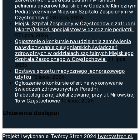
pełnienia dyżurów lekarskich w Oddziale Klinicznym
Pediatrycznym w Miejskim Szpitalu Zespolonym w
Częstochowie
28 lipca, 2026
Miejski Szpital Zespolony w Częstochowie zatrudni
lekarzy/lekarki, specjalistów w dziedzinie pediatrii.
27 lipca, 2026
Ogłoszenie o konkursie na udzielenia zamówienia
na wykonywanie pielęgniarskich świadczeń
zdrowotnych w oddziałach szpitalnych Miejskiego
Szpitala Zespolonego w Częstochowie.
21 lipca,
2026
Dostawa sprzętu medycznego jednorazowego
użytku
13 lipca, 2026
Ogłoszenie o konkursie ofert na wykonywanie
świadczeń zdrowotnych w Poradni
Diabetologicznej zlokalizowanej przy ul. Mirowskiej
15 w Częstochowie
10 lipca, 2026
Ułatwienia dostępu:
Projekt i wykonanie: Twórcy Stron 2024
tworcystron.pl.