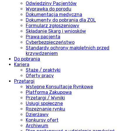
Odwiedziny Pacjentów
Wyprawka do porodu
Dokumentacja medyczna
Dokumenty do pobrania dla ZOL
Formularz zgłoszeniowy
Składanie Skarg i wniosków
Prawa pacjenta
Cyberbezpieczeństwo
Standardy ochrony małoletnich przed
krzywdzeniem
Do pobrania
Kariera
Staże / praktyki
Oferty pracy
Przetargi
Wstępne Konsultacje Rynkowe
Platforma Zakupowa
Przetargi / Wyniki
Usługi społeczne
Rozeznanie rynku
Dzierżawy
Konkursy ofert
Archiwum