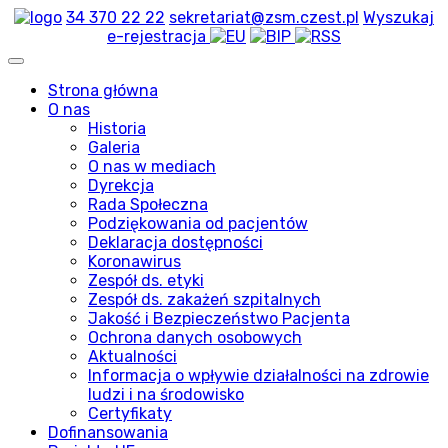
34 370 22 22
sekretariat@zsm.czest.pl
Wyszukaj
e-rejestracja
Strona główna
O nas
Historia
Galeria
O nas w mediach
Dyrekcja
Rada Społeczna
Podziękowania od pacjentów
Deklaracja dostępności
Koronawirus
Zespół ds. etyki
Zespół ds. zakażeń szpitalnych
Jakość i Bezpieczeństwo Pacjenta
Ochrona danych osobowych
Aktualności
Informacja o wpływie działalności na zdrowie
ludzi i na środowisko
Certyfikaty
Dofinansowania