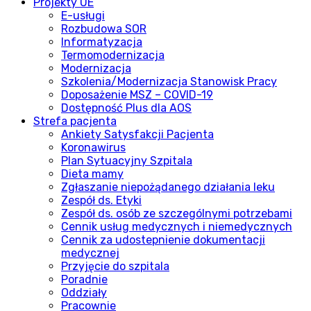
Projekty UE
E-usługi
Rozbudowa SOR
Informatyzacja
Termomodernizacja
Modernizacja
Szkolenia/Modernizacja Stanowisk Pracy
Doposażenie MSZ – COVID-19
Dostępność Plus dla AOS
Strefa pacjenta
Ankiety Satysfakcji Pacjenta
Koronawirus
Plan Sytuacyjny Szpitala
Dieta mamy
Zgłaszanie niepożądanego działania leku
Zespół ds. Etyki
Zespół ds. osób ze szczególnymi potrzebami
Cennik usług medycznych i niemedycznych
Cennik za udostepnienie dokumentacji
medycznej
Przyjęcie do szpitala
Poradnie
Oddziały
Pracownie