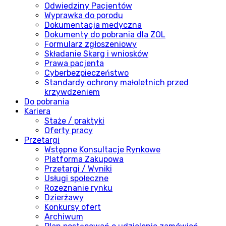
Odwiedziny Pacjentów
Wyprawka do porodu
Dokumentacja medyczna
Dokumenty do pobrania dla ZOL
Formularz zgłoszeniowy
Składanie Skarg i wniosków
Prawa pacjenta
Cyberbezpieczeństwo
Standardy ochrony małoletnich przed
krzywdzeniem
Do pobrania
Kariera
Staże / praktyki
Oferty pracy
Przetargi
Wstępne Konsultacje Rynkowe
Platforma Zakupowa
Przetargi / Wyniki
Usługi społeczne
Rozeznanie rynku
Dzierżawy
Konkursy ofert
Archiwum