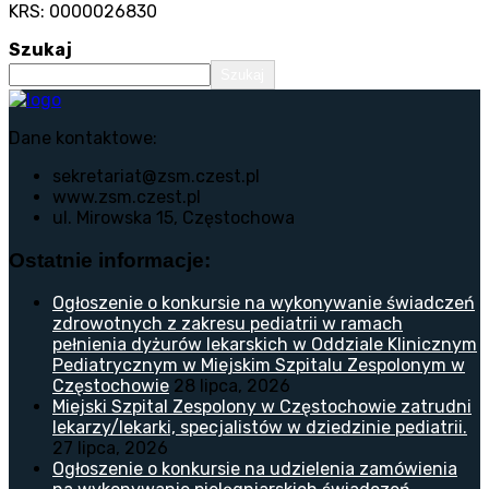
KRS: 0000026830
Szukaj
Szukaj
Dane kontaktowe:
sekretariat@zsm.czest.pl
www.zsm.czest.pl
ul. Mirowska 15, Częstochowa
Ostatnie informacje:
Ogłoszenie o konkursie na wykonywanie świadczeń
zdrowotnych z zakresu pediatrii w ramach
pełnienia dyżurów lekarskich w Oddziale Klinicznym
Pediatrycznym w Miejskim Szpitalu Zespolonym w
Częstochowie
28 lipca, 2026
Miejski Szpital Zespolony w Częstochowie zatrudni
lekarzy/lekarki, specjalistów w dziedzinie pediatrii.
27 lipca, 2026
Ogłoszenie o konkursie na udzielenia zamówienia