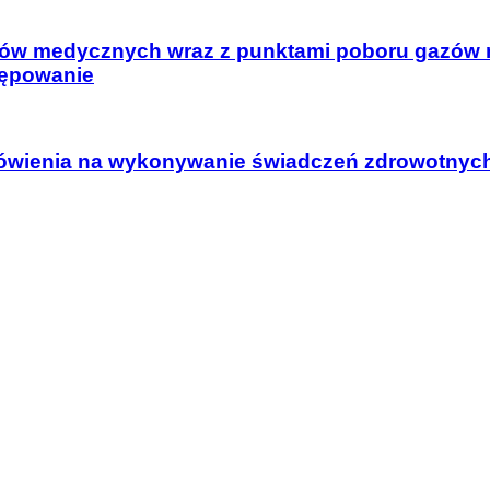
gazów medycznych wraz z punktami poboru gazów
tępowanie
mówienia na wykonywanie świadczeń zdrowotnych z