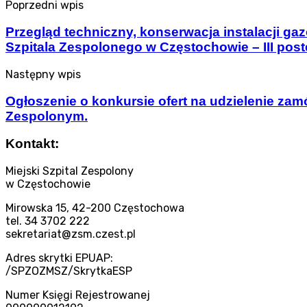
Poprzedni wpis
Przegląd techniczny, konserwacja instalacji 
Szpitala Zespolonego w Częstochowie – III pos
Następny wpis
Ogłoszenie o konkursie ofert na udzielenie za
Zespolonym.
Kontakt:
Miejski Szpital Zespolony
w Częstochowie
Mirowska 15, 42-200 Częstochowa
tel. 34 3702 222
sekretariat@zsm.czest.pl
Adres skrytki EPUAP:
/SPZOZMSZ/SkrytkaESP
Numer Księgi Rejestrowanej