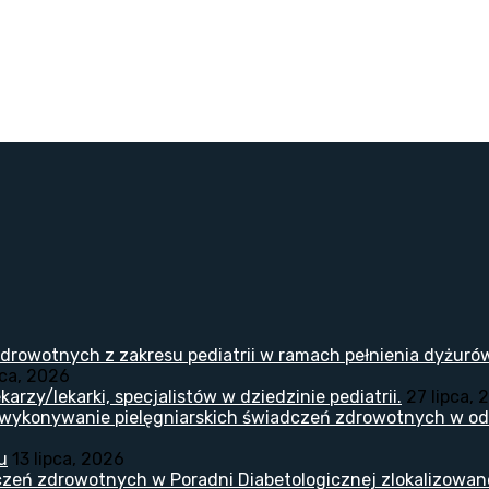
drowotnych z zakresu pediatrii w ramach pełnienia dyżuró
pca, 2026
arzy/lekarki, specjalistów w dziedzinie pediatrii.
27 lipca, 
 wykonywanie pielęgniarskich świadczeń zdrowotnych w odd
u
13 lipca, 2026
zeń zdrowotnych w Poradni Diabetologicznej zlokalizowanej