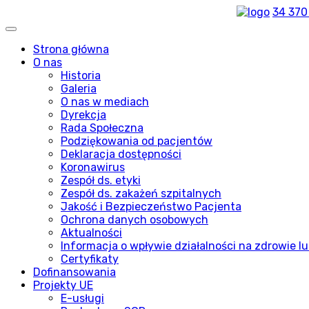
34 370
Strona główna
O nas
Historia
Galeria
O nas w mediach
Dyrekcja
Rada Społeczna
Podziękowania od pacjentów
Deklaracja dostępności
Koronawirus
Zespół ds. etyki
Zespół ds. zakażeń szpitalnych
Jakość i Bezpieczeństwo Pacjenta
Ochrona danych osobowych
Aktualności
Informacja o wpływie działalności na zdrowie lu
Certyfikaty
Dofinansowania
Projekty UE
E-usługi