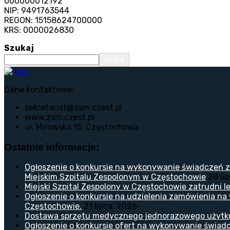
000000012192
NIP: 9491763544
REGON: 15158624700000
KRS: 0000026830
Szukaj
Szukaj
Dane kontaktowe:
sekretariat@zsm.czest.pl
www.zsm.czest.pl
ul. Mirowska 15, Częstochowa
Ostatnie informacje:
Ogłoszenie o konkursie na wykonywanie świadczeń z
Miejskim Szpitalu Zespolonym w Częstochowie
28 li
Miejski Szpital Zespolony w Częstochowie zatrudni lek
Ogłoszenie o konkursie na udzielenia zamówienia na
Częstochowie.
21 lipca, 2026
Dostawa sprzętu medycznego jednorazowego użytk
Ogłoszenie o konkursie ofert na wykonywanie świadc