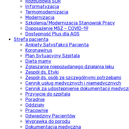
Rozbudowa SOR
Informatyzacja
Termomodernizacja
Modernizacja
Szkolenia/Modernizacja Stanowisk Pracy
Doposażenie MSZ – COVID-19
Dostępność Plus dla AOS
Strefa pacjenta
Ankiety Satysfakcji Pacjenta
Koronawirus
Plan Sytuacyjny Szpitala
Dieta mamy
Zgłaszanie niepożądanego działania leku
Zespół ds. Etyki
Zespół ds. osób ze szczególnymi potrzebami
Cennik usług medycznych i niemedycznych
Cennik za udostepnienie dokumentacji medycz
Przyjęcie do szpitala
Poradnie
Oddziały
Pracownie
Odwiedziny Pacjentów
Wyprawka do porodu
Dokumentacja medyczna