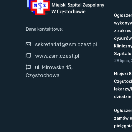
Ogłoszen
wykonyw
Dane kontaktowe:
z zakres
dyżurów 
sekretariat@zsm.czest.pl
Kliniczn
Szpital
www.zsm.czest.pl
28 lipca,
ul. Mirowska 15,
Miejski 
Częstochowa
Częstoc
lekarzy/
dziedzini
Ogłoszen
zamówie
pielęgni