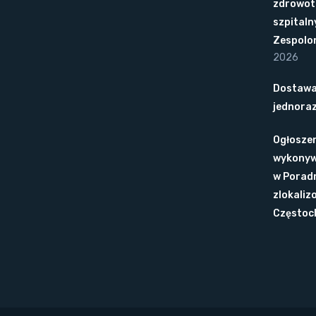
zdrowot
szpitaln
Zespolo
2026
Dostawa
jednora
Ogłoszen
wykonyw
w Poradn
zlokaliz
Częstoc