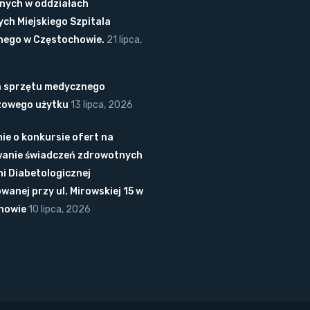
nych w oddziałach
ych Miejskiego Szpitala
nego w Częstochowie.
21 lipca,
 sprzętu medycznego
zowego użytku
13 lipca, 2026
ie o konkursie ofert na
anie świadczeń zdrowotnych
i Diabetologicznej
owanej przy ul. Mirowskiej 15 w
howie
10 lipca, 2026