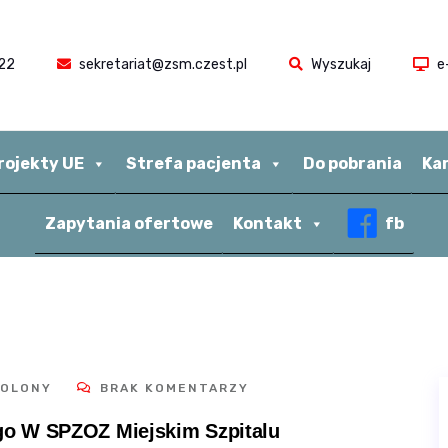
22
sekretariat@zsm.czest.pl
Wyszukaj
e
rojekty UE
Strefa pacjenta
Do pobrania
Ka
Zapytania ofertowe
Kontakt
fb
POLONY
BRAK KOMENTARZY
o W SPZOZ Miejskim Szpitalu