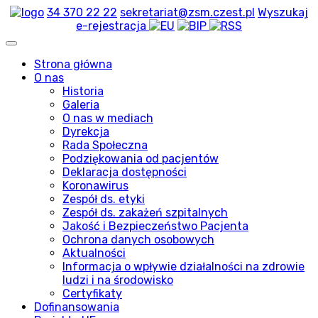
34 370 22 22
sekretariat@zsm.czest.pl
Wyszukaj
e-rejestracja
Strona główna
O nas
Historia
Galeria
O nas w mediach
Dyrekcja
Rada Społeczna
Podziękowania od pacjentów
Deklaracja dostępności
Koronawirus
Zespół ds. etyki
Zespół ds. zakażeń szpitalnych
Jakość i Bezpieczeństwo Pacjenta
Ochrona danych osobowych
Aktualności
Informacja o wpływie działalności na zdrowie
ludzi i na środowisko
Certyfikaty
Dofinansowania