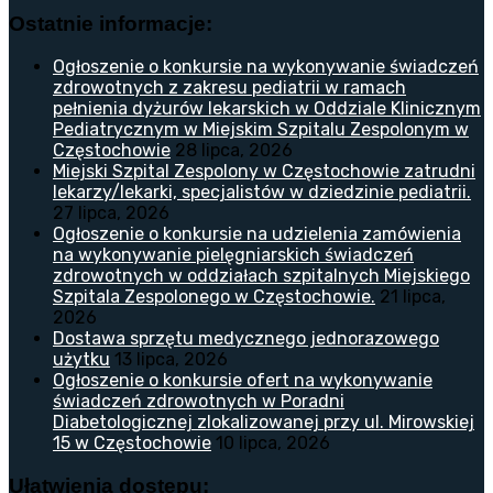
Ostatnie informacje:
Ogłoszenie o konkursie na wykonywanie świadczeń
zdrowotnych z zakresu pediatrii w ramach
pełnienia dyżurów lekarskich w Oddziale Klinicznym
Pediatrycznym w Miejskim Szpitalu Zespolonym w
Częstochowie
28 lipca, 2026
Miejski Szpital Zespolony w Częstochowie zatrudni
lekarzy/lekarki, specjalistów w dziedzinie pediatrii.
27 lipca, 2026
Ogłoszenie o konkursie na udzielenia zamówienia
na wykonywanie pielęgniarskich świadczeń
zdrowotnych w oddziałach szpitalnych Miejskiego
Szpitala Zespolonego w Częstochowie.
21 lipca,
2026
Dostawa sprzętu medycznego jednorazowego
użytku
13 lipca, 2026
Ogłoszenie o konkursie ofert na wykonywanie
świadczeń zdrowotnych w Poradni
Diabetologicznej zlokalizowanej przy ul. Mirowskiej
15 w Częstochowie
10 lipca, 2026
Ułatwienia dostępu: