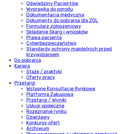
Odwiedziny Pacjentów
Wyprawka do porodu
Dokumentacja medyczna
Dokumenty do pobrania dla ZOL
Formularz zgłoszeniowy
Składanie Skarg i wniosków
Prawa pacjenta
Cyberbezpieczeństwo
Standardy ochrony małoletnich przed
krzywdzeniem
Do pobrania
Kariera
Staże / praktyki
Oferty pracy
Przetargi
Wstępne Konsultacje Rynkowe
Platforma Zakupowa
Przetargi / Wyniki
Usługi społeczne
Rozeznanie rynku
Dzierżawy
Konkursy ofert
Archiwum