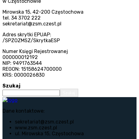
w Częstochowie
Mirowska 15, 42-200 Częstochowa
tel. 34 3702 222
sekretariat@zsm.czest.pl
Adres skrytki EPUAP:
/SPZOZMSZ/SkrytkaESP
Numer Księgi Rejestrowanej
000000012192
NIP: 9491763544
REGON: 15158624700000
KRS: 0000026830
Szukaj
Szukaj
Dane kontaktowe:
sekretariat@zsm.czest.pl
www.zsm.czest.pl
ul. Mirowska 15, Częstochowa