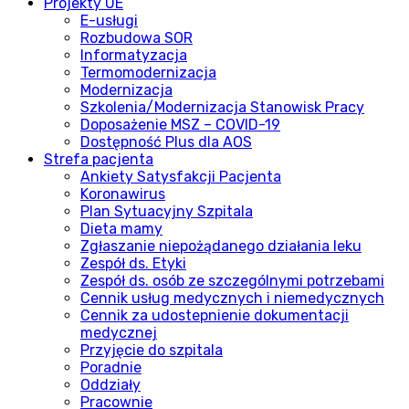
Projekty UE
E-usługi
Rozbudowa SOR
Informatyzacja
Termomodernizacja
Modernizacja
Szkolenia/Modernizacja Stanowisk Pracy
Doposażenie MSZ – COVID-19
Dostępność Plus dla AOS
Strefa pacjenta
Ankiety Satysfakcji Pacjenta
Koronawirus
Plan Sytuacyjny Szpitala
Dieta mamy
Zgłaszanie niepożądanego działania leku
Zespół ds. Etyki
Zespół ds. osób ze szczególnymi potrzebami
Cennik usług medycznych i niemedycznych
Cennik za udostepnienie dokumentacji
medycznej
Przyjęcie do szpitala
Poradnie
Oddziały
Pracownie