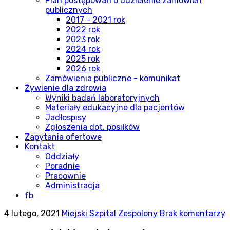
Plan postępowań o udzielenie zamówień
publicznych
2017 - 2021 rok
2022 rok
2023 rok
2024 rok
2025 rok
2026 rok
Zamówienia publiczne - komunikat
Żywienie dla zdrowia
Wyniki badań laboratoryjnych
Materiały edukacyjne dla pacjentów
Jadłospisy
Zgłoszenia dot. posiłków
Zapytania ofertowe
Kontakt
Oddziały
Poradnie
Pracownie
Administracja
fb
4 lutego, 2021
Miejski Szpital Zespolony
Brak komentarzy