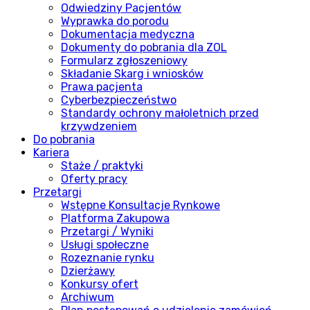
Odwiedziny Pacjentów
Wyprawka do porodu
Dokumentacja medyczna
Dokumenty do pobrania dla ZOL
Formularz zgłoszeniowy
Składanie Skarg i wniosków
Prawa pacjenta
Cyberbezpieczeństwo
Standardy ochrony małoletnich przed
krzywdzeniem
Do pobrania
Kariera
Staże / praktyki
Oferty pracy
Przetargi
Wstępne Konsultacje Rynkowe
Platforma Zakupowa
Przetargi / Wyniki
Usługi społeczne
Rozeznanie rynku
Dzierżawy
Konkursy ofert
Archiwum