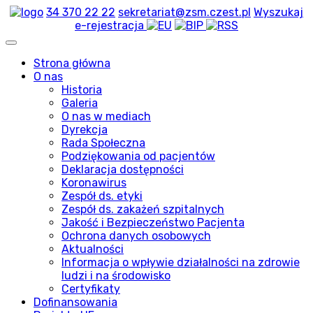
34 370 22 22
sekretariat@zsm.czest.pl
Wyszukaj
e-rejestracja
Strona główna
O nas
Historia
Galeria
O nas w mediach
Dyrekcja
Rada Społeczna
Podziękowania od pacjentów
Deklaracja dostępności
Koronawirus
Zespół ds. etyki
Zespół ds. zakażeń szpitalnych
Jakość i Bezpieczeństwo Pacjenta
Ochrona danych osobowych
Aktualności
Informacja o wpływie działalności na zdrowie
ludzi i na środowisko
Certyfikaty
Dofinansowania