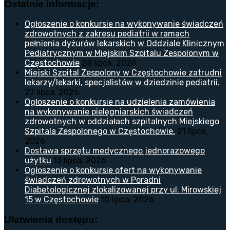
Ostatnie informacje:
Ogłoszenie o konkursie na wykonywanie świadczeń
zdrowotnych z zakresu pediatrii w ramach
pełnienia dyżurów lekarskich w Oddziale Klinicznym
Pediatrycznym w Miejskim Szpitalu Zespolonym w
Częstochowie
28 lipca, 2026
Miejski Szpital Zespolony w Częstochowie zatrudni
lekarzy/lekarki, specjalistów w dziedzinie pediatrii.
27 lipca, 2026
Ogłoszenie o konkursie na udzielenia zamówienia
na wykonywanie pielęgniarskich świadczeń
zdrowotnych w oddziałach szpitalnych Miejskiego
Szpitala Zespolonego w Częstochowie.
21 lipca,
2026
Dostawa sprzętu medycznego jednorazowego
użytku
13 lipca, 2026
Ogłoszenie o konkursie ofert na wykonywanie
świadczeń zdrowotnych w Poradni
Diabetologicznej zlokalizowanej przy ul. Mirowskiej
15 w Częstochowie
10 lipca, 2026
Ułatwienia dostępu: