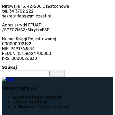
Mirowska 15, 42-200 Częstochowa
tel. 34 3702 222
sekretariat@zsm.czest.pl
Adres skrytki EPUAP:
/SPZOZMSZ/SkrytkaESP
Numer Księgi Rejestrowanej
000000012192
NIP: 9491763544
REGON: 15158624700000
KRS: 0000026830
Szukaj
Szukaj
Dane kontaktowe:
sekretariat@zsm.czest.pl
www.zsm.czest.pl
ul. Mirowska 15, Częstochowa