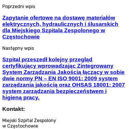
Poprzedni wpis
Zapytanie ofertowe na dostawę materiałów
elektrycznych, hydraulicznych i ślusarskich
dla Miejskiego Szpitala Zespolonego w
Częstochowie
Następny wpis
Szpital przeszedł kolejny przegląd
certyfikujący wprowadzając Zintegrowany
System Zarządzania Jakością łączący w sobie
dwie normy PN – EN ISO 9001: 2009 system
zarządzania jakością oraz OHSAS 18001: 2007
system zarządzania bezpieczeństwem i
higieną pracy.
Kontakt:
Miejski Szpital Zespolony
w Częstochowie