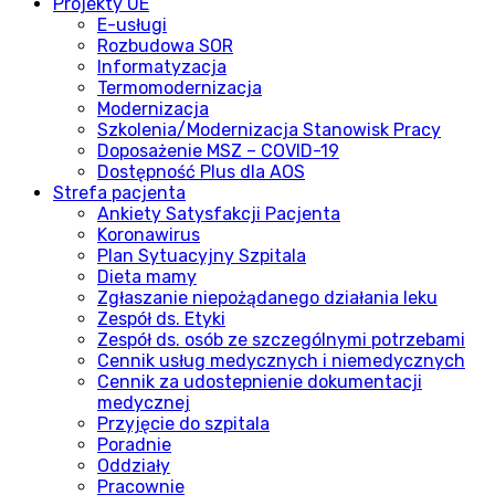
Projekty UE
E-usługi
Rozbudowa SOR
Informatyzacja
Termomodernizacja
Modernizacja
Szkolenia/Modernizacja Stanowisk Pracy
Doposażenie MSZ – COVID-19
Dostępność Plus dla AOS
Strefa pacjenta
Ankiety Satysfakcji Pacjenta
Koronawirus
Plan Sytuacyjny Szpitala
Dieta mamy
Zgłaszanie niepożądanego działania leku
Zespół ds. Etyki
Zespół ds. osób ze szczególnymi potrzebami
Cennik usług medycznych i niemedycznych
Cennik za udostepnienie dokumentacji
medycznej
Przyjęcie do szpitala
Poradnie
Oddziały
Pracownie