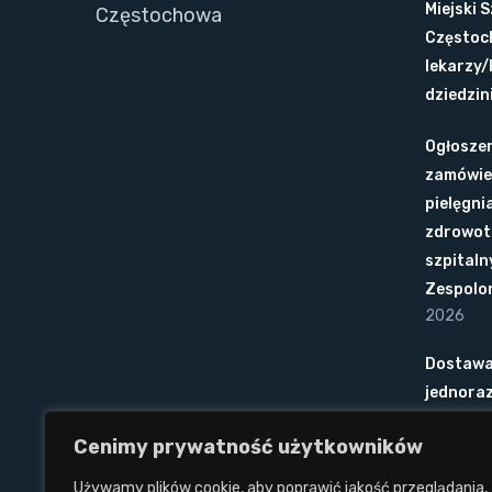
Miejski 
Częstochowa
Częstoc
lekarzy/
dziedzini
Ogłoszen
zamówie
pielęgni
zdrowot
szpitaln
Zespolo
2026
Dostawa
jednora
Cenimy prywatność użytkowników
Ogłoszen
wykonyw
Używamy plików cookie, aby poprawić jakość przeglądania,