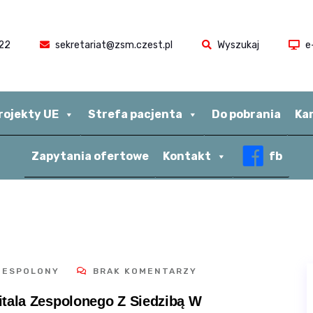
22
sekretariat@zsm.czest.pl
Wyszukaj
e
rojekty UE
Strefa pacjenta
Do pobrania
Ka
Zapytania ofertowe
Kontakt
fb
 ZESPOLONY
BRAK KOMENTARZY
tala Zespolonego Z Siedzibą W