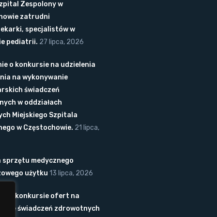
Szpital Zespolony w
howie zatrudni
lekarki, specjalistów w
e pediatrii.
27 lipca, 2026
ie o konkursie na udzielenia
nia na wykonywanie
arskich świadczeń
nych w oddziałach
ych Miejskiego Szpitala
nego w Częstochowie.
21 lipca,
 sprzętu medycznego
zowego użytku
13 lipca, 2026
ie o konkursie ofert na
anie świadczeń zdrowotnych