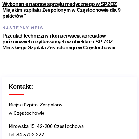
Wykonanie napraw sprzętu medycznego w SPZOZ
Miejskim szpitalu Zespolonym w Częstochowie dla 9
pakietów ”
NASTĘPNY WPIS
Przegląd techniczny i konserwacja agregatów
próżniowych użytkowanych w obiektach SP ZOZ
Miejskiego Szpitala Zespolonego w Częstochowie.
Kontakt:
Miejski Szpital Zespolony
w Częstochowie
Mirowska 15, 42-200 Częstochowa
tel. 34 3702 222