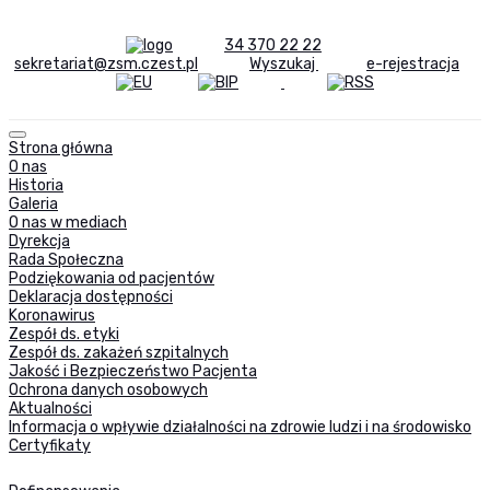
34 370 22 22
sekretariat@zsm.czest.pl
Wyszukaj
e-rejestracja
Strona główna
O nas
Historia
Galeria
O nas w mediach
Dyrekcja
Rada Społeczna
Podziękowania od pacjentów
Deklaracja dostępności
Koronawirus
Zespół ds. etyki
Zespół ds. zakażeń szpitalnych
Jakość i Bezpieczeństwo Pacjenta
Ochrona danych osobowych
Aktualności
Informacja o wpływie działalności na zdrowie ludzi i na środowisko
Certyfikaty