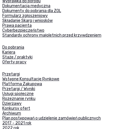
Wyprawka do porodu
Dokumentacja medyczna
Dokumenty do pobrania dla ZOL
Formularz zgłoszeniowy
Składanie Skarg i wniosków
Prawa pacjenta
Cyberbezpieczeństwo
Standardy ochrony małoletnich przed krzywdzeniem
Do pobrania
Kariera
Staże / praktyki
Oferty pracy
Przetargi
Wstępne Konsultacje Rynkowe
Platforma Zakupowa
Przetargi / Wyniki
Usługi społeczne
Rozeznanie rynku
Dzierżawy
Konkursy ofert
Archiwum
Plan postępowań o udzielenie zamówień publicznych
2017 - 2021 rok
2022 rok