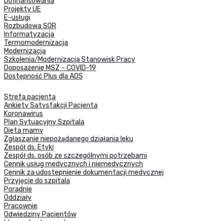
Dofinansowania
Projekty UE
E-usługi
Rozbudowa SOR
Informatyzacja
Termomodernizacja
Modernizacja
Szkolenia/Modernizacja Stanowisk Pracy
Doposażenie MSZ – COVID-19
Dostępność Plus dla AOS
Strefa pacjenta
Ankiety Satysfakcji Pacjenta
Koronawirus
Plan Sytuacyjny Szpitala
Dieta mamy
Zgłaszanie niepożądanego działania leku
Zespół ds. Etyki
Zespół ds. osób ze szczególnymi potrzebami
Cennik usług medycznych i niemedycznych
Cennik za udostepnienie dokumentacji medycznej
Przyjęcie do szpitala
Poradnie
Oddziały
Pracownie
Odwiedziny Pacjentów