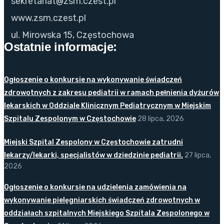
sekretariat@zsm.czest.pl
www.zsm.czest.pl
ul. Mirowska 15, Częstochowa
Ostatnie informacje:
Ogłoszenie o konkursie na wykonywanie świadczeń
zdrowotnych z zakresu pediatrii w ramach pełnienia dyżurów
lekarskich w Oddziale Klinicznym Pediatrycznym w Miejskim
Szpitalu Zespolonym w Częstochowie
28 lipca, 2026
Miejski Szpital Zespolony w Częstochowie zatrudni
lekarzy/lekarki, specjalistów w dziedzinie pediatrii.
27 lipca,
2026
Ogłoszenie o konkursie na udzielenia zamówienia na
wykonywanie pielęgniarskich świadczeń zdrowotnych w
oddziałach szpitalnych Miejskiego Szpitala Zespolonego w