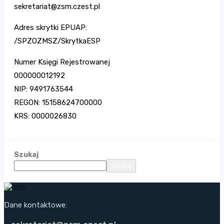
sekretariat@zsm.czest.pl
Adres skrytki EPUAP:
/SPZOZMSZ/SkrytkaESP
Numer Księgi Rejestrowanej
000000012192
NIP: 9491763544
REGON: 15158624700000
KRS: 0000026830
Szukaj
Szukaj
Dane kontaktowe: