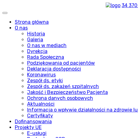
34 370
Strona główna
O nas
Historia
Galeria
O nas w mediach
Dyrekcja
Rada Społeczna
Podziękowania od pacjentów
Deklaracja dostępności
Koronawirus
Zespół ds. etyki
Zespół ds. zakażeń szpitalnych
Jakość i Bezpieczeństwo Pacjenta
Ochrona danych osobowych
Aktualności
Informacja o wpływie działalności na zdrowie lu
Certyfikaty
Dofinansowania
Projekty UE
E-usługi