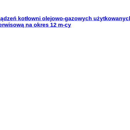
rządzeń kotłowni olejowo-gazowych użytkowanych
erwisową na okres 12 m-cy