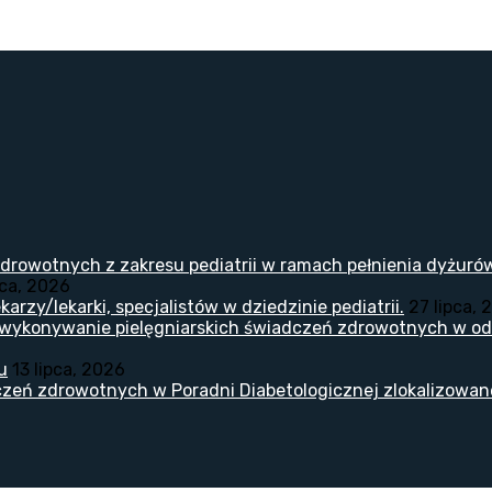
drowotnych z zakresu pediatrii w ramach pełnienia dyżuró
pca, 2026
arzy/lekarki, specjalistów w dziedzinie pediatrii.
27 lipca, 
 wykonywanie pielęgniarskich świadczeń zdrowotnych w odd
u
13 lipca, 2026
zeń zdrowotnych w Poradni Diabetologicznej zlokalizowanej