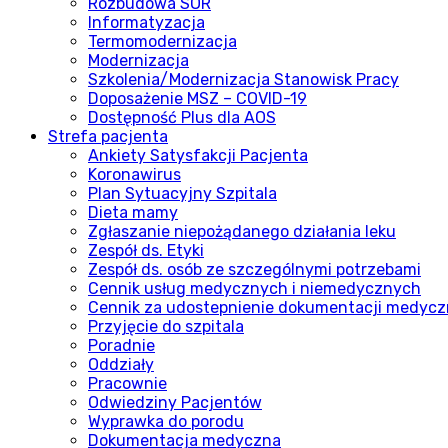
Rozbudowa SOR
Informatyzacja
Termomodernizacja
Modernizacja
Szkolenia/Modernizacja Stanowisk Pracy
Doposażenie MSZ – COVID-19
Dostępność Plus dla AOS
Strefa pacjenta
Ankiety Satysfakcji Pacjenta
Koronawirus
Plan Sytuacyjny Szpitala
Dieta mamy
Zgłaszanie niepożądanego działania leku
Zespół ds. Etyki
Zespół ds. osób ze szczególnymi potrzebami
Cennik usług medycznych i niemedycznych
Cennik za udostepnienie dokumentacji medycz
Przyjęcie do szpitala
Poradnie
Oddziały
Pracownie
Odwiedziny Pacjentów
Wyprawka do porodu
Dokumentacja medyczna