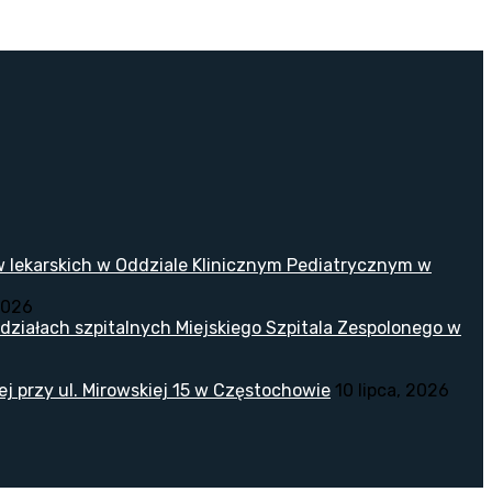
w lekarskich w Oddziale Klinicznym Pediatrycznym w
2026
ziałach szpitalnych Miejskiego Szpitala Zespolonego w
 przy ul. Mirowskiej 15 w Częstochowie
10 lipca, 2026