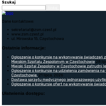
Szukaj
Szukaj
Dane kontaktowe:
sekretariat@zsm.czest.pl
www.zsm.czest.pl
ul. Mirowska 15, Częstochowa
Ostatnie informacje:
Ogłoszenie o konkursie na wykonywanie świadczeń z
Miejskim Szpitalu Zespolonym w Częstochowie
28 li
Miejski Szpital Zespolony w Częstochowie zatrudni lek
Ogłoszenie o konkursie na udzielenia zamówienia na
Częstochowie.
21 lipca, 2026
Dostawa sprzętu medycznego jednorazowego użytk
Ogłoszenie o konkursie ofert na wykonywanie świadc
Ułatwienia dostępu: