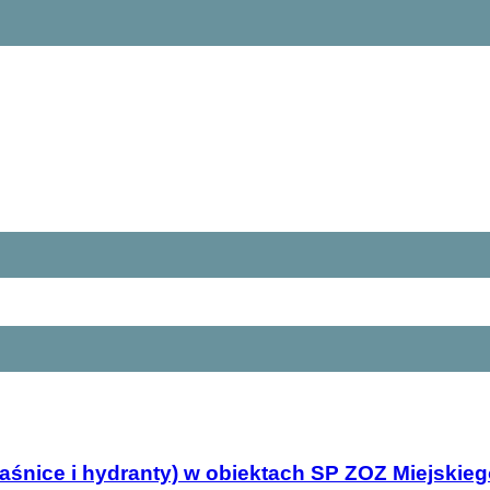
(gaśnice i hydranty) w obiektach SP ZOZ Miejski