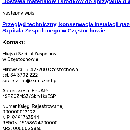
Dostawa materiałów i środków do sprzątania dl
Następny wpis
Przegląd techniczny, konserwacja instalacji 
Szpitala Zespolonego w Częstochowie
Kontakt:
Miejski Szpital Zespolony
w Częstochowie
Mirowska 15, 42-200 Częstochowa
tel. 34 3702 222
sekretariat@zsm.czest.pl
Adres skrytki EPUAP:
/SPZOZMSZ/SkrytkaESP
Numer Księgi Rejestrowanej
000000012192
NIP: 9491763544
REGON: 15158624700000
KRS: 0000026830