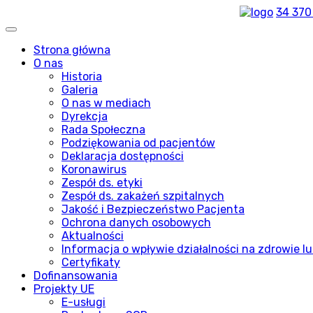
34 370
Strona główna
O nas
Historia
Galeria
O nas w mediach
Dyrekcja
Rada Społeczna
Podziękowania od pacjentów
Deklaracja dostępności
Koronawirus
Zespół ds. etyki
Zespół ds. zakażeń szpitalnych
Jakość i Bezpieczeństwo Pacjenta
Ochrona danych osobowych
Aktualności
Informacja o wpływie działalności na zdrowie lu
Certyfikaty
Dofinansowania
Projekty UE
E-usługi