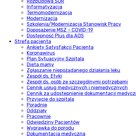
Rozbudowa SOR
Informatyzacja
Termomodernizacja
Modernizacja
Szkolenia/Modernizacja Stanowisk Pracy
Doposażenie MSZ – COVID-19
Dostępność Plus dla AOS
Strefa pacjenta
Ankiety Satysfakcji Pacjenta
Koronawirus
Plan Sytuacyjny Szpitala
Dieta mamy
Zgłaszanie niepożądanego działania leku
Zespół ds. Etyki
Zespół ds. osób ze szczególnymi potrzebami
Cennik usług medycznych i niemedycznych
Cennik za udostepnienie dokumentacji medycz
Przyjęcie do szpitala
Poradnie
Oddziały
Pracownie
Odwiedziny Pacjentów
Wyprawka do porodu
Dokumentacja medyczna