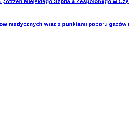
a potrzeb Miejskiego Szpitala Zespolonego w Cz
gazów medycznych wraz z punktami poboru gazów