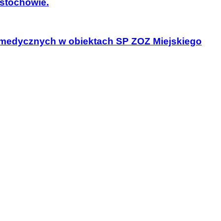
ęstochowie.
 medycznych w obiektach SP ZOZ Miejskiego