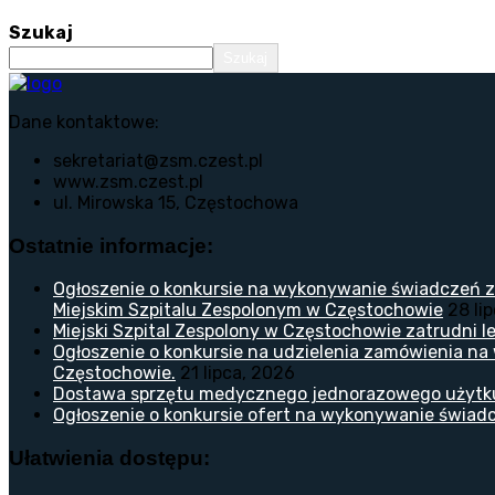
Szukaj
Szukaj
Dane kontaktowe:
sekretariat@zsm.czest.pl
www.zsm.czest.pl
ul. Mirowska 15, Częstochowa
Ostatnie informacje:
Ogłoszenie o konkursie na wykonywanie świadczeń z
Miejskim Szpitalu Zespolonym w Częstochowie
28 li
Miejski Szpital Zespolony w Częstochowie zatrudni lek
Ogłoszenie o konkursie na udzielenia zamówienia na
Częstochowie.
21 lipca, 2026
Dostawa sprzętu medycznego jednorazowego użytk
Ogłoszenie o konkursie ofert na wykonywanie świadc
Ułatwienia dostępu: