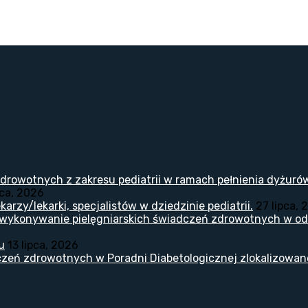
drowotnych z zakresu pediatrii w ramach pełnienia dyżuró
pca, 2026
arzy/lekarki, specjalistów w dziedzinie pediatrii.
27 lipca, 
 wykonywanie pielęgniarskich świadczeń zdrowotnych w odd
u
13 lipca, 2026
zeń zdrowotnych w Poradni Diabetologicznej zlokalizowanej