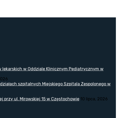
w lekarskich w Oddziale Klinicznym Pediatrycznym w
2026
ziałach szpitalnych Miejskiego Szpitala Zespolonego w
 przy ul. Mirowskiej 15 w Częstochowie
10 lipca, 2026