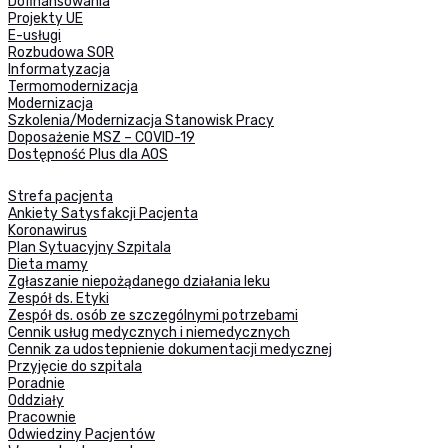
Dofinansowania
Projekty UE
E-usługi
Rozbudowa SOR
Informatyzacja
Termomodernizacja
Modernizacja
Szkolenia/Modernizacja Stanowisk Pracy
Doposażenie MSZ – COVID-19
Dostępność Plus dla AOS
Strefa pacjenta
Ankiety Satysfakcji Pacjenta
Koronawirus
Plan Sytuacyjny Szpitala
Dieta mamy
Zgłaszanie niepożądanego działania leku
Zespół ds. Etyki
Zespół ds. osób ze szczególnymi potrzebami
Cennik usług medycznych i niemedycznych
Cennik za udostepnienie dokumentacji medycznej
Przyjęcie do szpitala
Poradnie
Oddziały
Pracownie
Odwiedziny Pacjentów