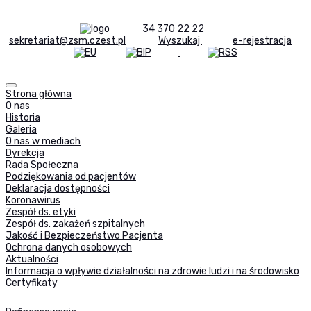
34 370 22 22
sekretariat@zsm.czest.pl
Wyszukaj
e-rejestracja
Strona główna
O nas
Historia
Galeria
O nas w mediach
Dyrekcja
Rada Społeczna
Podziękowania od pacjentów
Deklaracja dostępności
Koronawirus
Zespół ds. etyki
Zespół ds. zakażeń szpitalnych
Jakość i Bezpieczeństwo Pacjenta
Ochrona danych osobowych
Aktualności
Informacja o wpływie działalności na zdrowie ludzi i na środowisko
Certyfikaty