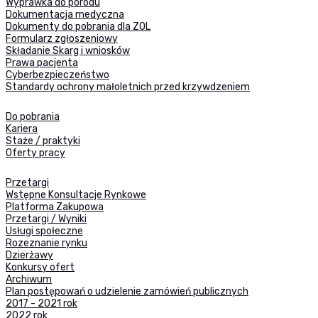
Wyprawka do porodu
Dokumentacja medyczna
Dokumenty do pobrania dla ZOL
Formularz zgłoszeniowy
Składanie Skarg i wniosków
Prawa pacjenta
Cyberbezpieczeństwo
Standardy ochrony małoletnich przed krzywdzeniem
Do pobrania
Kariera
Staże / praktyki
Oferty pracy
Przetargi
Wstępne Konsultacje Rynkowe
Platforma Zakupowa
Przetargi / Wyniki
Usługi społeczne
Rozeznanie rynku
Dzierżawy
Konkursy ofert
Archiwum
Plan postępowań o udzielenie zamówień publicznych
2017 - 2021 rok
2022 rok